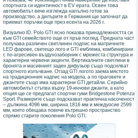
спортната си идентичност в EV ерата. Освен това
автомобилът вече изглежда напълно готов за
производство, а дилърите в Германия ще започнат да
приемат поръчки още през есента на 2026 г.
Визуално ID. Polo GTI ясно показва принадлежността си
към GTI семейството още от пръв поглед. Предната част
получава различен светлинен подпис на матричните
LED фарове, светещо лого и GTI емблема, комбинирани
с по-агресивен въздухозаборник с мрежеста структура и
характерни червени акценти. Вертикалните светлини в
бронята и масивният заден дифузьор също подсилват
спортното излъчване. Отзад GTI логото заема мястото
на традиционния надпис на модела, а по праговете и
джантите също има характерни GTI детайли. Серийно
автомобилът стъпва върху 19-инчови джанти, а като
опция ще се предлагат спортни гуми Bridgestone Potenza
Sport. Размерите също подсказват практична насоченост
– дължина 4096 мм, ширина 1816 мм и междуосие 2599
мм, което обещава повече вътрешно пространство
спрямо старите поколения Polo GTI.