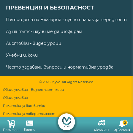
ПРЕВЕНЦИЯ И БЕЗОПАСНОСТ
Пътищата на България - пусни сигнал за нередност
Аз на пътя- научи ме да шофирам
Листовки - видео уроци
Учебни школи
Често задавани въпроси и нормативна уредба
© 2026 Myve. All Rights Reserved.
Общи условия - Бизнес партньори
Общи условия
Политика за бисквитки
Политика за поверителност
2
Карти
Промоции
АвтоБОТ
Известия