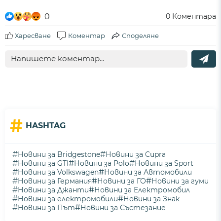
0
0
Коментара
Харесване
Коментар
Споделяне
#
HASHTAG
#
#
Новини за Bridgestone
Новини за Cupra
#
#
#
Новини за GTI
Новини за Polo
Новини за Sport
#
#
Новини за Volkswagen
Новини за Автомобили
#
#
#
Новини за Германия
Новини за ГО
Новини за гуми
#
#
Новини за Джанти
Новини за Електромобил
#
#
Новини за електромобили
Новини за Знак
#
#
Новини за Път
Новини за Състезание