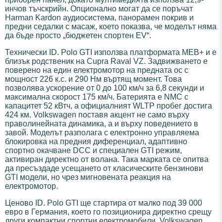
инчов тъчскрийн. Опционално могат да се поръчат
Harman Kardon аудиосистема, панорамен покрив и
предни седалки с масаж, което показва, че моделът няма
да бъде просто „бюджетен спортен EV“.
Технически ID. Polo GTI използва платформата MEB+ и е
близък родственик на Cupra Raval VZ. Задвижването е
поверено на един електромотор на предната ос с
мощност 226 к.с. и 290 Нм въртящ момент. Това
позволява ускорение от 0 до 100 км/ч за 6,8 секунди и
максимална скорост 175 км/ч. Батерията е NMC с
капацитет 52 кВтч, а официалният WLTP пробег достига
424 км. Volkswagen поставя акцент не само върху
праволинейната динамика, а и върху поведението в
завой. Моделът разполага с електронно управляема
блокировка на предния диференциал, адаптивно
спортно окачване DCC и специален GTI режим,
активиран директно от волана. Така марката се опитва
да пресъздаде усещането от класическите бензинови
GTI модели, но чрез мигновената реакция на
електромотор.
Ценово ID. Polo GTI ще стартира от малко под 39 000
евро в Германия, което го позиционира директно срещу
други компактни спортни електромобили. Volkswagen