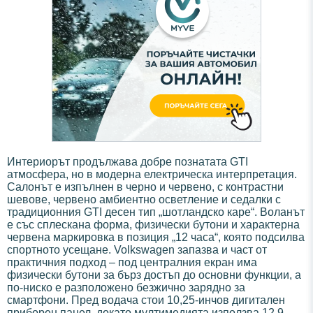
Интериорът продължава добре познатата GTI
атмосфера, но в модерна електрическа интерпретация.
Салонът е изпълнен в черно и червено, с контрастни
шевове, червено амбиентно осветление и седалки с
традиционния GTI десен тип „шотландско каре“. Воланът
е със сплескана форма, физически бутони и характерна
червена маркировка в позиция „12 часа“, която подсилва
спортното усещане. Volkswagen запазва и част от
практичния подход – под централния екран има
физически бутони за бърз достъп до основни функции, а
по-ниско е разположено безжично зарядно за
смартфони. Пред водача стои 10,25-инчов дигитален
приборен панел, докато мултимедията използва 12,9-