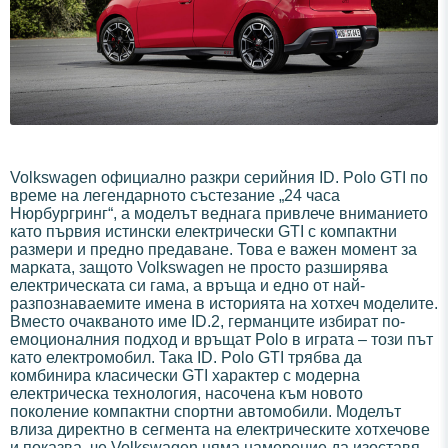
Volkswagen официално разкри серийния ID. Polo GTI по
време на легендарното състезание „24 часа
Нюрбургринг“, а моделът веднага привлече вниманието
като първия истински електрически GTI с компактни
размери и предно предаване. Това е важен момент за
марката, защото Volkswagen не просто разширява
електрическата си гама, а връща и едно от най-
разпознаваемите имена в историята на хотхеч моделите.
Вместо очакваното име ID.2, германците избират по-
емоционалния подход и връщат Polo в играта – този път
като електромобил. Така ID. Polo GTI трябва да
комбинира класически GTI характер с модерна
електрическа технология, насочена към новото
поколение компактни спортни автомобили. Моделът
влиза директно в сегмента на електрическите хотхечове
и показва, че Volkswagen няма намерение да изоставя