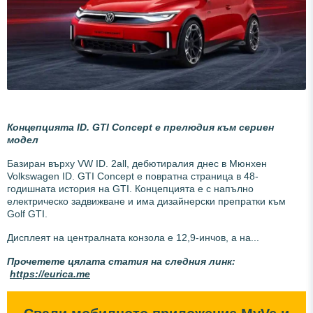
Концепцията ID. GTI Concept
е прелюдия към сериен
модел
Базиран върху VW ID. 2all, дебютиралия днес в Мюнхен
Volkswagen ID. GTI Concept е повратна страница в 48-
годишната история на GTI. Концепцията е с напълно
електрическо задвижване и има дизайнерски препратки към
Golf GTI.
Дисплеят на централната конзола е 12,9-инчов, а на...
Прочетете цялата статия на следния линк:
https://eurica.me