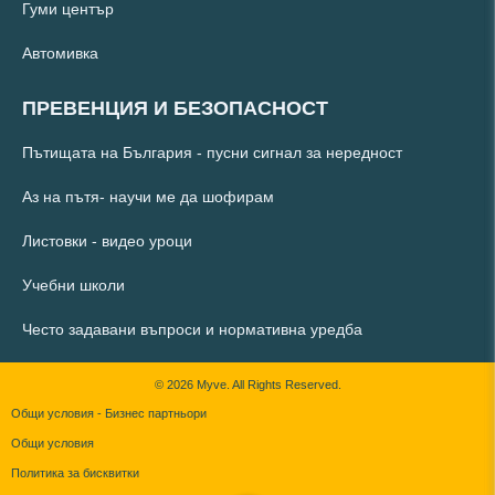
Гуми център
Автомивка
ПРЕВЕНЦИЯ И БЕЗОПАСНОСТ
Пътищата на България - пусни сигнал за нередност
Аз на пътя- научи ме да шофирам
Листовки - видео уроци
Учебни школи
Често задавани въпроси и нормативна уредба
© 2026 Myve. All Rights Reserved.
Общи условия - Бизнес партньори
Общи условия
Политика за бисквитки