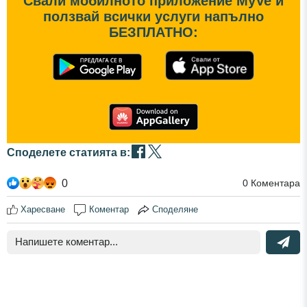
Свали мобилното приложение MyVe и
ползвай всички услуги напълно
БЕЗПЛАТНО:
Споделете статията в:
0
0
Коментара
Харесване
Коментар
Споделяне