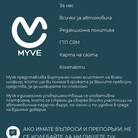
За нас
Всичко за автомобила
Редакционна политика
ГТП CRM
Карта на сайта
Контакти
MyVe представлява виртуален личен асистент на всеки
шофьор, който ще Ви помага в грижата за Вашите превозни
средства, за да шофирате по-спокойно.
MyVe е динамично усъвършенстваща се иновативна
платформа, която се стреми да свърже всички участници на
автомобилния пазар по-бързо, по-лесно и по-удобно в среда
на взаимно доверие.
АКО ИМАТЕ ВЪПРОСИ И ПРЕПОРЪКИ, НЕ
СЕ КОЛЕБАЙТЕ ДА НИ ПИШЕТЕ
ТУК