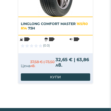
LINGLONG COMFORT MASTER
165/60
R14
75H
(0.0)
32,65 € | 63,86
37,58 € | 73,50
лв.
Цена
лв.
КУПИ