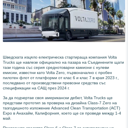
Шведската изцяло електрическа стартираща компания Volta
Trucks ще навлезе официално на пазара на Съединените щати
тази година със серия среднотоварни камиони с нулеви
емисии, известни като Volta Zero, първоначално с пробен
пилотен флот от платформи от клас 6 и клас 7 в края 2023 г.,
последвано от производствени превозни средства със
спецификации на САЩ през 2024 г.
За да подчертае своя американски дебют, Volta Trucks ще
представи прототип за проверка на дизайна Class-7 Zero на
тазгодишното изложение Advanced Clean Transportation (ACT)
Expo в Анахайм, Калифорния, което ще се проведе между 1-4
май.
Превозните средства Class-6 и Class-7 са еквивалентни на