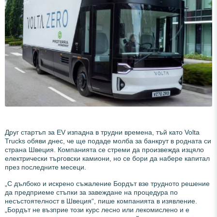
Друг стартъп за EV изпадна в трудни времена, тъй като Volta
Trucks обяви днес, че ще подаде молба за банкрут в родната си
страна Швеция. Компанията се стреми да произвежда изцяло
електрически търговски камиони, но се бори да набере капитал
през последните месеци.
„С дълбоко и искрено съжаление Бордът взе трудното решение
да предприеме стъпки за завеждане на процедура по
несъстоятелност в Швеция“, пише компанията в изявление.
„Бордът не възприе този курс лесно или лекомислено и е