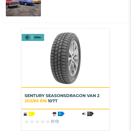
SENTURY SEASONSDRAGON VAN 2
205/65 R16
107T
C
B
73 -
B
(0.0)