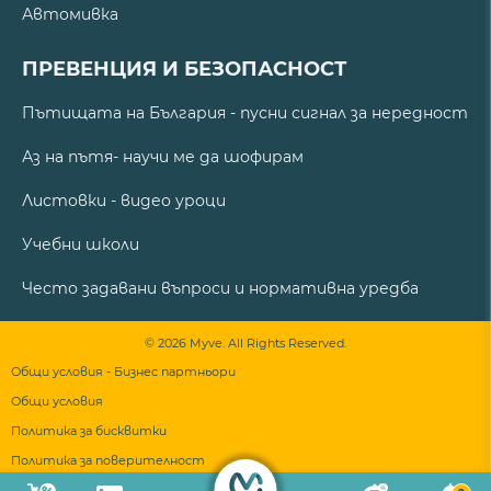
Автомивка
ПРЕВЕНЦИЯ И БЕЗОПАСНОСТ
Пътищата на България - пусни сигнал за нередност
Аз на пътя- научи ме да шофирам
Листовки - видео уроци
Учебни школи
Често задавани въпроси и нормативна уредба
© 2026 Myve. All Rights Reserved.
Общи условия - Бизнес партньори
Общи условия
Политика за бисквитки
Политика за поверителност