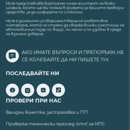
MyVe представлява виртуален личен асистент на всеки
шофьор, който ще Ви помага в грижата за Вашите превозни
средства, за да шофирате по-спокойно.
MyVe е динамично усъвършенстваща се иновативна
платформа, която се стреми да свърже всички участници на
автомобилния пазар по-бързо, по-лесно и по-удобно в среда
на взаимно доверие.
АКО ИМАТЕ ВЪПРОСИ И ПРЕПОРЪКИ, НЕ
СЕ КОЛЕБАЙТЕ ДА НИ ПИШЕТЕ
ТУК
ПОСЛЕДВАЙТЕ НИ
ПРОВЕРИ ПРИ НАС
Валидни винетка, застраховка и ГТП
Проверка технически преглед /гтп/ на МПС