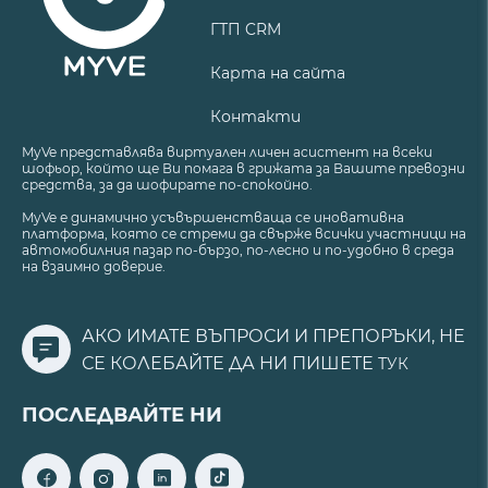
ГТП CRM
Карта на сайта
Контакти
MyVe представлява виртуален личен асистент на всеки
шофьор, който ще Ви помага в грижата за Вашите превозни
средства, за да шофирате по-спокойно.
MyVe е динамично усъвършенстваща се иновативна
платформа, която се стреми да свърже всички участници на
автомобилния пазар по-бързо, по-лесно и по-удобно в среда
на взаимно доверие.
АКО ИМАТЕ ВЪПРОСИ И ПРЕПОРЪКИ, НЕ
СЕ КОЛЕБАЙТЕ ДА НИ ПИШЕТЕ
ТУК
ПОСЛЕДВАЙТЕ НИ