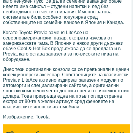
като ненужен лукс. За дълги семейни ваканции обаче
идеята има смисъл – студени напитки и лед без
необходимост от чести спирания. Именно затова
системата е била особено популярна сред
собствениците на семейни ванове в Япония и Канада.
Когато Toyota Previa заменя LiteAce на
северноамериканския пазар, екстрата изчезва от
американската гама. В Япония и някои други държави
обаче Cool & Hot Box продължава да се предлага и в
Previa, като остава запазена за по-високите нива на
оборудване.
Днес тези оригинални конзоли са се превърнали в ценен
колекционерски аксесоар. Собствениците на класически
Previa и LiteAce активно издирват запазени модули по
автоморги и специализирани сайтове, а оригинални
японски комплекти често достигат цени от няколкостотин
долара. Това превръща една на пръв поглед странна
екстра от 80-те в желан артикул сред феновете на
класическите японски автомобили.
Изображение: Toyota