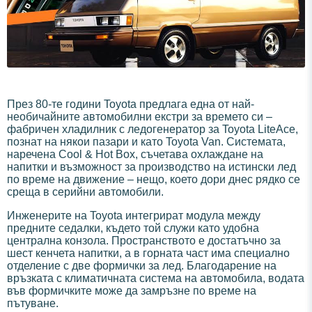
През 80-те години Toyota предлага една от най-
необичайните автомобилни екстри за времето си –
фабричен хладилник с ледогенератор за Toyota LiteAce,
познат на някои пазари и като Toyota Van. Системата,
наречена Cool & Hot Box, съчетава охлаждане на
напитки и възможност за производство на истински лед
по време на движение – нещо, което дори днес рядко се
среща в серийни автомобили.
Инженерите на Toyota интегрират модула между
предните седалки, където той служи като удобна
централна конзола. Пространството е достатъчно за
шест кенчета напитки, а в горната част има специално
отделение с две формички за лед. Благодарение на
връзката с климатичната система на автомобила, водата
във формичките може да замръзне по време на
пътуване.