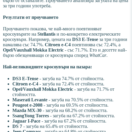
бързо от останалите. Проучването анализира загубата на цена
за три години употреба.
Резултати от проучването
Проучването показва, че най-много поевтиняват
кросоувърите на
Stellantis
и по-конкретно електрическите
кросоувъри. Например, цената на
DS3 E-Tense
за три години
намалява със 74.7%.
Citroen e-C4
поевтинява със 72.4%, а
Opel/Vauxhall Mokka Electric
- със 71.7%. Ето и десетте най-
бързо обезценяващи се кросоувъра според
WhatCar
.
Най-неликвидните кросоувъри на пазара:
DS3 E-Tense
- загуба на 74.7% от стойността.
Citroen e-C4
- загуба на 72.4% от стойността.
Opel/Vauxhall Mokka Electric
- загуба на 71.7% от
стойността.
Maserati Levante
- загуба на 70.5% от стойността.
Peugeot e-2008
- загуба на 69.5% от стойността.
Mazda MX-30
- загуба на 68.2% от стойността.
SsangYong Torres
- загуба на 67.2% от стойността.
Jaguar I-Pace
- загуба на 67.2% от стойността.
DS 7
- загуба на 65.4% от стойността.
Jeep Compass
- загуба на 64.8% от стойността.