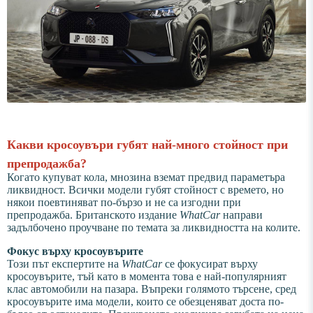
Какви кросоувъри губят най-много стойност при
препродажба?
Когато купуват кола, мнозина вземат предвид параметъра
ликвидност. Всички модели губят стойност с времето, но
някои поевтиняват по-бързо и не са изгодни при
препродажба. Британското издание
WhatCar
направи
задълбочено проучване по темата за ликвидността на колите.
Фокус върху кросоувърите
Този път експертите на
WhatCar
се фокусират върху
кросоувърите, тъй като в момента това е най-популярният
клас автомобили на пазара. Въпреки голямото търсене, сред
кросоувърите има модели, които се обезценяват доста по-