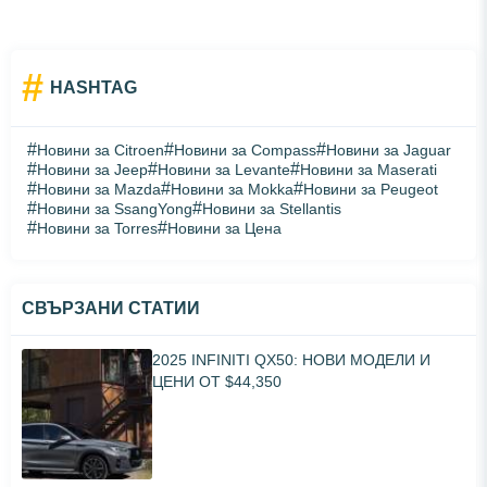
#
HASHTAG
#
#
#
Новини за Citroen
Новини за Compass
Новини за Jaguar
#
#
#
Новини за Jeep
Новини за Levante
Новини за Maserati
#
#
#
Новини за Mazda
Новини за Mokka
Новини за Peugeot
#
#
Новини за SsangYong
Новини за Stellantis
#
#
Новини за Torres
Новини за Цена
СВЪРЗАНИ СТАТИИ
2025 INFINITI QX50: НОВИ МОДЕЛИ И
ЦЕНИ ОТ $44,350