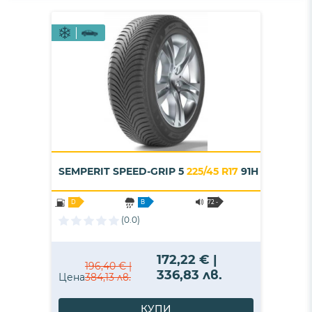
SEMPERIT SPEED-GRIP 5
225/45 R17
91H
D
B
72 -
B
(0.0)
172,22 € |
196,40 € |
336,83 лв.
Цена
384,13 лв.
КУПИ