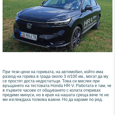
При тези цени на горивата, на автомобил, който има
разход на горива в града около 3 л/100 км., могат да му
се простят доста недостатъци. Това си мислих при
връщането на тестовата Honda HR-V. Работата е там, че
в първите часове от общуването с колата откривах
предимо минуси, но в края на нашата среща вече те не
ми изглеждаха толкова важни. Но да караме по ред.