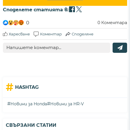
Споделете статията в:
0
0
Коментара
Харесване
Коментар
Споделяне
#
HASHTAG
#
#
Новини за Honda
Новини за HR-V
СВЪРЗАНИ СТАТИИ