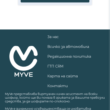
За нас
Всичко за автомобила
Редакционна политика
ГТП CRM
Карта на сайта
Контакти
MyVe представлява виртуален личен асистент на всеки
шофьор, който ще Ви помага в грижата за Вашите превозни
средства, за да шофирате по-спокойно.
MyVe е динамично усъвършенстваща се иновативна