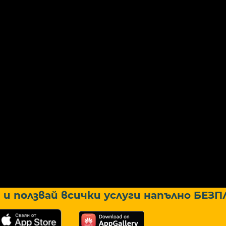
и ползвай всички услуги напълно
БЕЗП