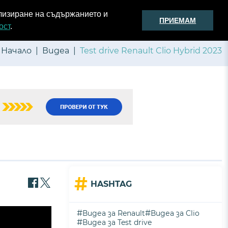
2
ализиране на съдържанието и
ПРИЕМАМ
Моите карти
АвтоБОТ
Моят гараж
Известия
ост
.
Начало
Видеа
Test drive Renault Clio Hybrid 2023
#
HASHTAG
#
#
Видеа за Renault
Видеа за Clio
#
Видеа за Test drive