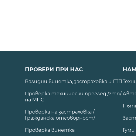
ПРОВЕРИ ПРИ НАС
НАМ
Валидни винетка, застраховка и ГТП
Техн
Проверка технически преглед /гтп/
Авто
на МПС
Път
Проверка на застраховка /
Гражданска отговорност/
Заст
Проверка винетка
Гуми