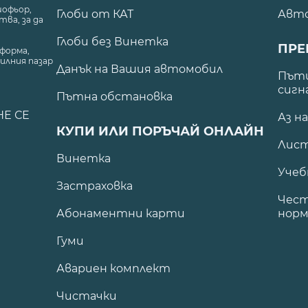
шофьор,
Глоби от КАТ
Авт
ва, за да
Глоби без Винетка
ПРЕ
форма,
илния пазар
Данък на Вашия автомобил
.
Пъти
сигн
Пътна обстановка
НЕ СЕ
Аз н
КУПИ ИЛИ ПОРЪЧАЙ ОНЛАЙН
Лист
Винетка
Учеб
Застраховка
Чест
Абонаментни карти
норм
Гуми
Авариен комплект
Чистачки