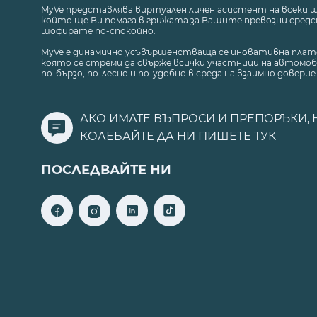
MyVe представлява виртуален личен асистент на всеки 
който ще Ви помага в грижата за Вашите превозни средст
шофирате по-спокойно.
MyVe е динамично усъвършенстваща се иновативна плат
която се стреми да свърже всички участници на автомоб
по-бързо, по-лесно и по-удобно в среда на взаимно доверие
АКО ИМАТЕ ВЪПРОСИ И ПРЕПОРЪКИ, 
КОЛЕБАЙТЕ ДА НИ ПИШЕТЕ
ТУК
ПОСЛЕДВАЙТЕ НИ