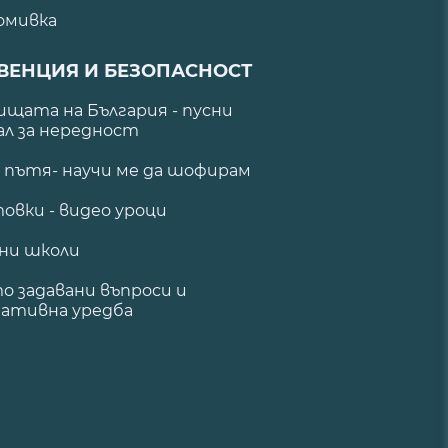
омивка
ВЕНЦИЯ И БЕЗОПАСНОСТ
щата на България - пусни
ал за нередност
а пътя- научи ме да шофирам
овки - видео уроци
ни школи
о задавани въпроси и
ативна уредба