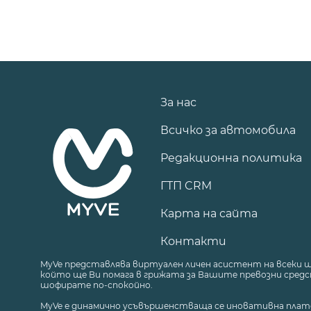
За нас
Всичко за автомобила
Редакционна политика
ГТП CRM
Карта на сайта
Контакти
MyVe представлява виртуален личен асистент на всеки 
който ще Ви помага в грижата за Вашите превозни средст
шофирате по-спокойно.
MyVe е динамично усъвършенстваща се иновативна плат