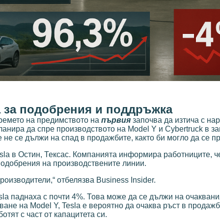
 за подобрения и поддръжка
времето на предимството на
първия
започва да изтича с на
ланира да спре производството на Model Y и Cybertruck в за
 не се дължи на спад в продажбите, както би могло да се п
sla в Остин, Тексас. Компанията информира работниците, ч
подобрения на производствените линии.
оизводители,“ отбелязва Business Insider.
sla паднаха с почти 4%. Това може да се дължи на очаквани
не на Model Y, Tesla е вероятно да очаква ръст в продажб
отят с част от капацитета си.