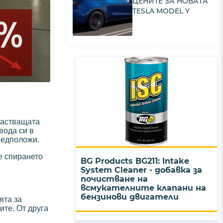
ЦЕНИТЕ ЗА НОВАТА
TESLA MODEL Y
растващата
вода си в
редположи.
е спирането
BG Products BG211: Intake
System Cleaner - добавка за
почистване на
всмукателните клапани на
бензинови двигатели
ята за
ите. От друга