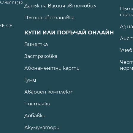
илния пазар
Данък на Вашия автомобил
.
Пъти
сигн
Пътна обстановка
НЕ СЕ
Аз н
КУПИ ИЛИ ПОРЪЧАЙ ОНЛАЙН
Лист
Винетка
Учеб
Застраховка
Чест
Абонаментни карти
норм
Гуми
Авариен комплект
Чистачки
Добавки
Акумулатори