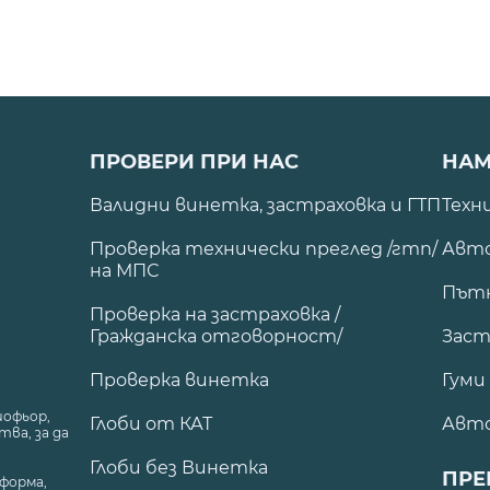
ПРОВЕРИ ПРИ НАС
НАМ
Валидни винетка, застраховка и ГТП
Техн
Проверка технически преглед /гтп/
Авто
на МПС
Път
Проверка на застраховка /
Гражданска отговорност/
Заст
Проверка винетка
Гуми
шофьор,
Глоби от КАТ
Авт
ва, за да
Глоби без Винетка
ПРЕ
форма,