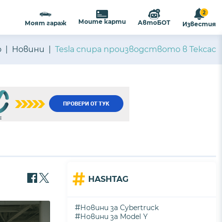
2
Моите карти
АвтоБОТ
Моят гараж
Известия
о
Новини
Tesla спира производството в Тексас
#
HASHTAG
#
Новини за Cybertruck
#
Новини за Model Y