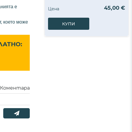
анията е
45,00 €
Цена
т, което може
КУПИ
ЛАТНО:
Коментара