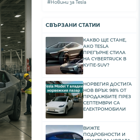
#
Новини за Tesla
СВЪРЗАНИ СТАТИИ
КАКВО ЩЕ СТАНЕ,
АКО TESLA
ПРЕГЪРНЕ СТИЛА
НА CYBERTRUCK В
КУПЕ-SUV?
НОРВЕГИЯ ДОСТИГА
НОВ ВРЪХ: 98% ОТ
ПРОДАЖБИТЕ ПРЕЗ
СЕПТЕМВРИ СА
ЕЛЕКТРОМОБИЛИ
ВИЖТЕ
ПОДРОБНОСТИ И