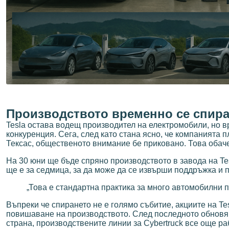
Производството временно се спира
Tesla остава водещ производител на електромобили, но 
конкуренция. Сега, след като стана ясно, че компанията п
Тексас, общественото внимание бе приковано. Това обаче
На 30 юни ще бъде спряно производството в завода на Te
ще е за седмица, за да може да се извърши поддръжка и 
„Това е стандартна практика за много автомобилни пр
Въпреки че спирането не е голямо събитие, акциите на Te
повишаване на производството. След последното обновява
страна, производствените линии за Cybertruck все още раб