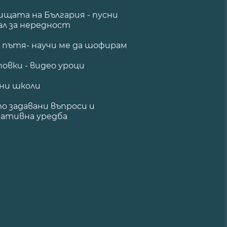
щата на България - пусни
ал за нередност
а пътя- научи ме да шофирам
овки - видео уроци
ни школи
о задавани въпроси и
ативна уредба