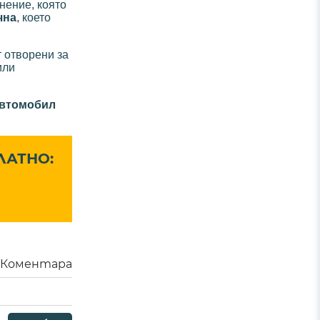
нение, която
чна
, което
т отворени за
или
 автомобил
ЛАТНО:
Коментара