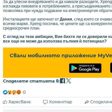
За да улесни внедряването и да намали разходите, Xpeng
изглажда пиковете в потреблението, а присъединяването
позволява при нужда подаване на електроенергия обратн
Инсталациите ще започнат от
Дания
, след което се очак
всички марки. Xpeng посочва, че цените ще са конкурентн
средносрочен план.
С оглед на тези амбиции, Вие бихте ли се доверили 
все още не може да използва пълния ѝ потенциал?
Свали мобилното приложение MyVe 
Споделете статията в:
0
Харесване
Коментар
Споделян