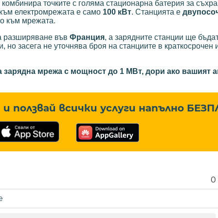
 комбинира точките с голяма стационарна батерия за съхра
 към електромрежата е само
100 кВт
. Станцията е
двупосо
о към мрежата.
ва разширяване във
Франция
, а зарядните станции ще бъда
и, но засега не уточнява броя на станциите в краткосрочен 
на зарядна мрежа с мощност до 1 МВт, дори ако вашият
и ползвай всички услуги напълно
БЕЗП
0
е