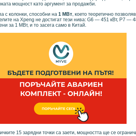
оката мощност като аргумент за продажби.
а с колонки, способни на
1 МВт
, което теоретично позволя
лите на Xpeng не достигат тези нива: G6 — 451 кВт, P7 — 4
и за 1 МВт, и то засега само в Китай.
чките 15 зарядни точки са заети, мощността ще се ограничи