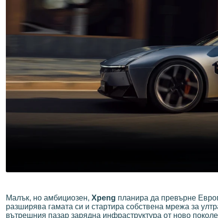
Малък, но амбициозен,
Xpeng
планира да превърне Европа
разширява гамата си и стартира собствена мрежа за ултр
вътрешния пазар зарядна инфраструктура от ново поколен