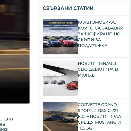
СВЪРЗАНИ СТАТИИ
10 АВТОМОБИЛА,
КОИТО СА ЗАБАВНИ
ЗА ШОФИРАНЕ, НО
СКЪПИ ЗА
ПОДДРЪЖКА
НОВИЯТ RENAULT
CLIO ДЕБЮТИРА В
МЮНХЕН
CORVETTE GRAND
SPORT И GSX С 721
К.С. – НОВИЯТ КРАЛ
, като
СРЕЩУ MUSTANG И
 на
TESLA?
ейки