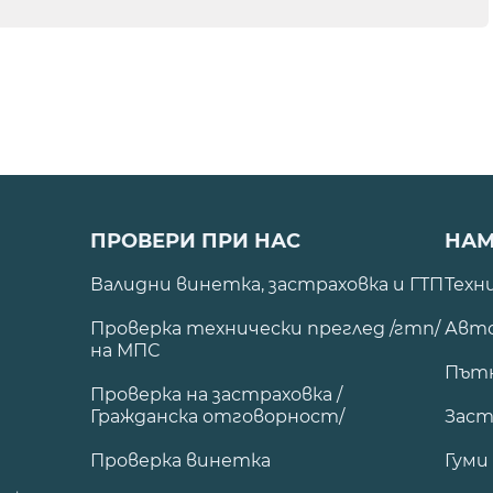
ПРОВЕРИ ПРИ НАС
НАМ
Валидни винетка, застраховка и ГТП
Техн
Проверка технически преглед /гтп/
Авто
на МПС
Път
Проверка на застраховка /
Гражданска отговорност/
Заст
Проверка винетка
Гуми