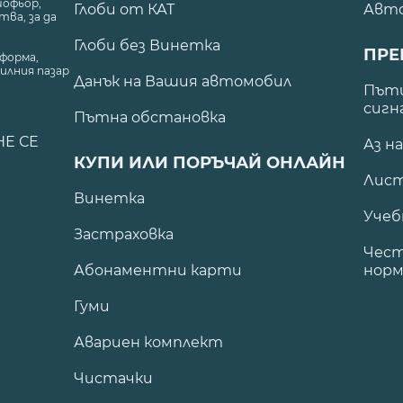
шофьор,
Глоби от КАТ
Авт
ва, за да
Глоби без Винетка
ПРЕ
форма,
илния пазар
Данък на Вашия автомобил
.
Пъти
сигн
Пътна обстановка
НЕ СЕ
Аз н
КУПИ ИЛИ ПОРЪЧАЙ ОНЛАЙН
Лист
Винетка
Учеб
Застраховка
Чест
Абонаментни карти
норм
Гуми
Авариен комплект
Чистачки