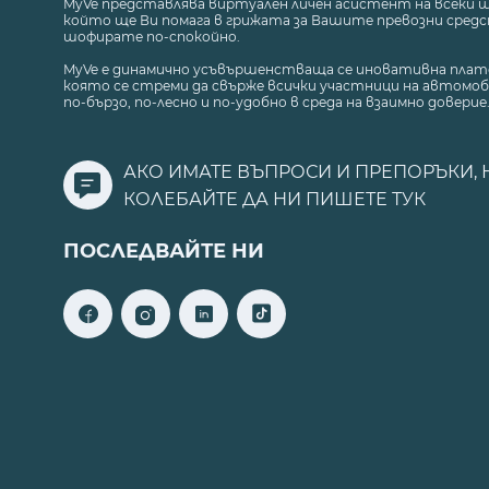
MyVe представлява виртуален личен асистент на всеки 
който ще Ви помага в грижата за Вашите превозни средст
шофирате по-спокойно.
MyVe е динамично усъвършенстваща се иновативна плат
която се стреми да свърже всички участници на автомоб
по-бързо, по-лесно и по-удобно в среда на взаимно доверие
АКО ИМАТЕ ВЪПРОСИ И ПРЕПОРЪКИ, 
КОЛЕБАЙТЕ ДА НИ ПИШЕТЕ
ТУК
ПОСЛЕДВАЙТЕ НИ