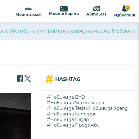
2
Моите карти
АвтоБОТ
Моят гараж
Известия
а собствена ултрабърза зарядна мрежа в Европа
#
HASHTAG
#
Новини за BYD
#
Новини за Supercharger
#
#
Новини за Tesla
Новини за Xpeng
#
Новини за Батерия
#
Новини за Пазар
#
Новини за Продажби