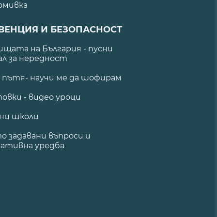
омивка
ВЕНЦИЯ И БЕЗОПАСНОСТ
щата на България - пусни
ал за нередност
а пътя- научи ме да шофирам
овки - видео уроци
ни школи
о задавани въпроси и
ативна уредба