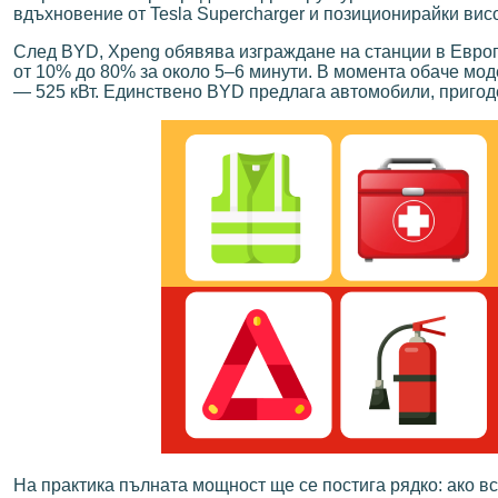
вдъхновение от Tesla Supercharger и позиционирайки вис
След BYD, Xpeng обявява изграждане на станции в Европ
от 10% до 80% за около 5–6 минути. В момента обаче моде
— 525 кВт. Единствено BYD предлага автомобили, пригоден
На практика пълната мощност ще се постига рядко: ако вси