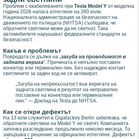
Проблем с окабеляването при
Tesla Model Y
от моделна
година 2026 налага изтегляне на 260 коли.
Националната администрация за безопасност на
движението по пътищата (NHTSA) съобщава, че
обратните светлини може да не светнат. Така
автомобилите нарушават федералните стандарти за
безопасност.
Какъв е проблемът
Повредата се дължи на „
загуба на проводимост в
задната верига
“. Причината е непълно поставен
конектор или терминален пин. Без надежден контакт
светлините за заден ход не се активират.
„Загуба на непрекъснатост във веригата на
задната светлина в резултат на неправилно
поставяне на конектора или терминалния
пин.“ — Доклад на Tesla до NHTSA.
Как се откри дефектът
На 13 юли служител в Gigafactory Berlin забелязва, че
обратните светлини на Model Y не светят. Компанията
започва разследване, продължило няколко месеца. То
завършва с решение за официално изтегляне. Дефектът