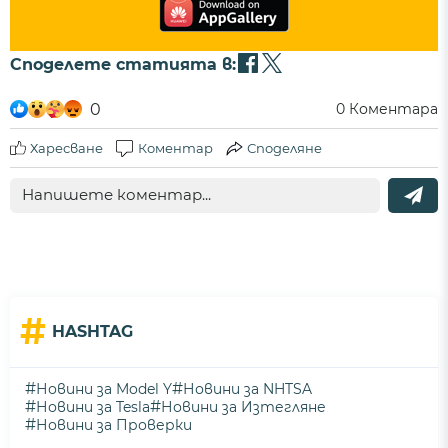
Споделете статията в:
0
0
Коментара
Харесване
Коментар
Споделяне
#
HASHTAG
#
#
Новини за Model Y
Новини за NHTSA
#
#
Новини за Tesla
Новини за Изтегляне
#
Новини за Проверки