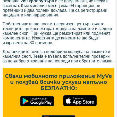
обхваща
260 кросоувъра
и се предполага, че всеки е
засегнат. Към миналия месец има 94 гаранционни
претенции и два полеви доклада. Не са регистрирани
инциденти или наранявания.
Собствениците ще посетят сервизен център, където
техниците ще инспектират корпуса на лампите и задния
кабелен сноп. При нужда ще ремонтират или подменят
компонентите. Известията до клиентите ще бъдат
изпратени на 30 ноември.
Доставчиците вече са подобрили корпуса на лампите и
кабелния сноп.
Tesla
е въвела допълнителни проверки
за по-добро откриване на повреди при обратните лампи.
Свали мобилното приложение MyVe
и ползвай всички услуги напълно
БЕЗПЛАТНО: