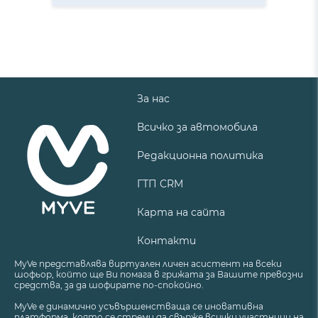
За нас
Всичко за автомобила
Редакционна политика
ГТП CRM
Карта на сайта
Контакти
MyVe представлява виртуален личен асистент на всеки
шофьор, който ще Ви помага в грижата за Вашите превозни
средства, за да шофирате по-спокойно.
MyVe е динамично усъвършенстваща се иновативна
платформа, която се стреми да свърже всички участници на