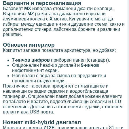
Варианти и персонализация
Базовият
MX
използва стоманени джанти с капаци.
Върховият
MZ
разчита на диамантено изрязани
алуминиеви колела с
X
мотив. Купувачите могат да
избират между едноцветни или двуцветни схеми, както и
допълнителни стикери, лайстни за броните и различни
решетки.
Обновен интериор
Кокпитът запазва познатата архитектура, но добавя:
7-инчов цифров
приборен панел (стандарт).
Опционален head-up дисплей и
9-инчов
инфотейнмънт екран.
Нов волан с пера за смяна на предавките и
променени въздуховоди.
Практичността остава приоритет с плъзгащи се и
накланящи се задни седалки и водоотблъскваща
тапицерия. Опционален пакет добавя кожени елементи
по таблото и вратите, водоотблъскващи седалки и LED
осветление. Достъпни са отопляеми седалки, отопляем
волан и два USB порта.
Новият mild-hybrid двигател
Моделът използва
Z12E
, трицилиндров агрегат с 81 кс и