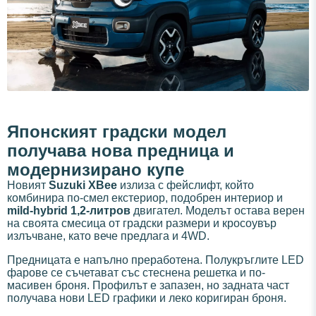
Японският градски модел
получава нова предница и
модернизирано купе
Новият
Suzuki XBee
излиза с фейслифт, който
комбинира по-смел екстериор, подобрен интериор и
mild-hybrid 1,2-литров
двигател. Моделът остава верен
на своята смесица от градски размери и кросоувър
излъчване, като вече предлага и 4WD.
Предницата е напълно преработена. Полукръглите LED
фарове се съчетават със стеснена решетка и по-
масивен броня. Профилът е запазен, но задната част
получава нови LED графики и леко коригиран броня.