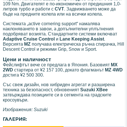
109 Nm. Двигателят е по-икономичен от предишния 1,0-
литров турбо и работи с
CVT
. Задвижването може да
бъде на предните колела или на всички колела.
Системата „active cornering support“ намалява
наклоняването в завои, а допълнителни уплътнения
подобряват возията. Стандартните системи включват
Adaptive Cruise Control
и
Lane Keeping Assist
.
Версията
MZ
получава електрическа ръчна спирачка, Hill
Descent Control и режими Grip, Snow и Sport.
Цени и наличност
Фейслифтът вече се предлага в Япония. Базовият
MX
2WD
стартира от ¥2 157 100, докато флагманът
MZ 4WD
достига ¥2 500 300.
Със свеж дизайн, нов хибриден агрегат и разширена
техника за безопасност, обновеният
Suzuki XBee
затвърждава позициите си в сегмента на градските
кросоувъри.
Изображения: Suzuki
ГАЛЕРИЯ: