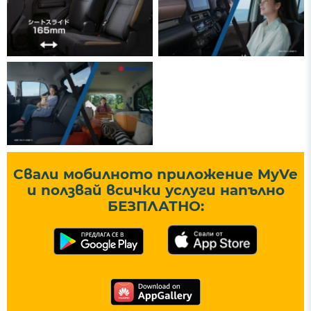
Свали мобилното приложение MyVe
и ползвай всички услуги напълно
БЕЗПЛАТНО: