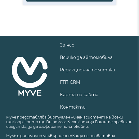
За нас
Всичко за автомобила
Редакционна политика
ГТП CRM
Карта на сайта
Контакти
MyVe представлява виртуален личен асистент на всеки
шофьор, който ще Ви помага в грижата за Вашите превозни
средства, за да шофирате по-спокойно.
MyVe е динамично усъвършенстваща се иновативна