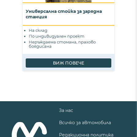
Универсална стойка за зарядна
станция
На склад
По индивидуален проект
Неръждаема стомана, прахово
боядисана
ВИЖ ПОВЕЧЕ
За нас
Всичко за автомобила
Редакционна политика