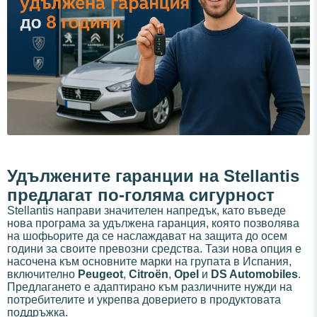
Удължените гаранции на Stellantis
предлагат по-голяма сигурност
Stellantis направи значителен напредък, като въведе
нова програма за удължена гаранция, която позволява
на шофьорите да се наслаждават на защита до осем
години за своите превозни средства. Тази нова опция е
насочена към основните марки на групата в Испания,
включително
Peugeot
,
Citroën
,
Opel
и
DS Automobiles
.
Предлагането е адаптирано към различните нужди на
потребителите и укрепва доверието в продуктовата
поддръжка.