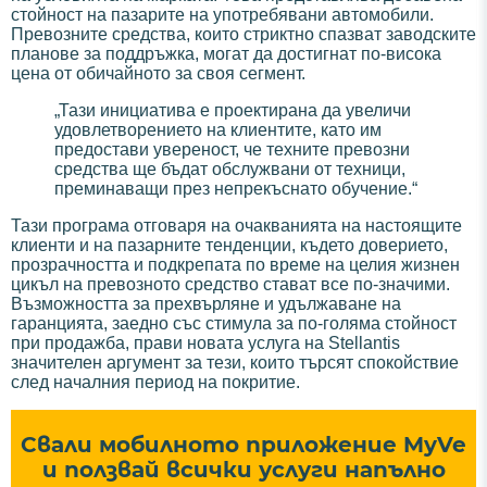
стойност на пазарите на употребявани автомобили.
Превозните средства, които стриктно спазват заводските
планове за поддръжка, могат да достигнат по-висока
цена от обичайното за своя сегмент.
„Тази инициатива е проектирана да увеличи
удовлетворението на клиентите, като им
предостави увереност, че техните превозни
средства ще бъдат обслужвани от техници,
преминаващи през непрекъснато обучение.“
Тази програма отговаря на очакванията на настоящите
клиенти и на пазарните тенденции, където доверието,
прозрачността и подкрепата по време на целия жизнен
цикъл на превозното средство стават все по-значими.
Възможността за прехвърляне и удължаване на
гаранцията, заедно със стимула за по-голяма стойност
при продажба, прави новата услуга на Stellantis
значителен аргумент за тези, които търсят спокойствие
след началния период на покритие.
Свали мобилното приложение MyVe
и ползвай всички услуги напълно