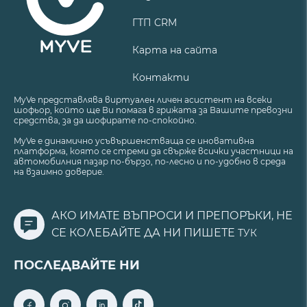
ГТП CRM
Карта на сайта
Контакти
MyVe представлява виртуален личен асистент на всеки
шофьор, който ще Ви помага в грижата за Вашите превозни
средства, за да шофирате по-спокойно.
MyVe е динамично усъвършенстваща се иновативна
платформа, която се стреми да свърже всички участници на
автомобилния пазар по-бързо, по-лесно и по-удобно в среда
на взаимно доверие.
АКО ИМАТЕ ВЪПРОСИ И ПРЕПОРЪКИ, НЕ
СЕ КОЛЕБАЙТЕ ДА НИ ПИШЕТЕ
ТУК
ПОСЛЕДВАЙТЕ НИ