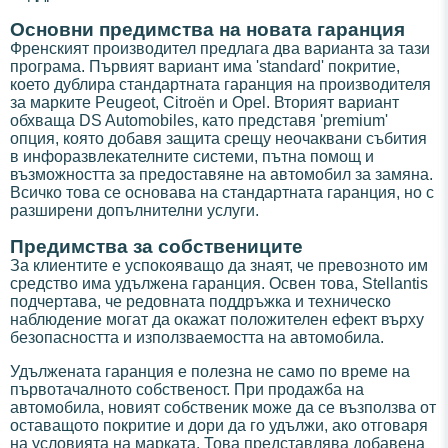
Основни предимства на новата гаранция
Френският производител предлага два варианта за тази
програма. Първият вариант има 'standard' покритие,
което дублира стандартната гаранция на производителя
за марките Peugeot, Citroën и Opel. Вторият вариант
обхваща DS Automobiles, като представя 'premium'
опция, която добавя защита срещу неочаквани събития
в инфоразвлекателните системи, пътна помощ и
възможността за предоставяне на автомобил за замяна.
Всичко това се основава на стандартната гаранция, но с
разширени допълнителни услуги.
Предимства за собствениците
За клиентите е успокояващо да знаят, че превозното им
средство има удължена гаранция. Освен това, Stellantis
подчертава, че редовната поддръжка и техническо
наблюдение могат да окажат положителен ефект върху
безопасността и използваемостта на автомобила.
Удължената гаранция е полезна не само по време на
първотачалното собственост. При продажба на
автомобила, новият собственик може да се възползва от
оставащото покритие и дори да го удължи, ако отговаря
на условията на марката. Това представлява добавена