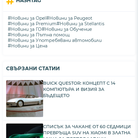
#
HASHTAG
#
#
Новини за Opel
Новини за Peugeot
#
#
Новини за Premium
Новини за Stellantis
#
#
Новини за ГО
Новини за Обучение
#
Новини за Пътна помощ
#
Новини за Употребявани автомобили
#
Новини за Цена
СВЪРЗАНИ СТАТИИ
BUICK QUESTOR: КОНЦЕПТ С 14
КОМПЮТЪРА И ВИЗИЯ ЗА
БЪДЕЩЕТО
СПИСЪК ЗА ЧАКАНЕ ОТ 60 СЕДМИЦИ
ПРЕВРЪЩА SUV НА XIAOMI В ЗЛАТНА