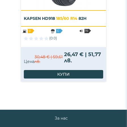
KAPSEN HD918
185/60 R14
82H
D
C
70
(0.0)
26,47 € | 51,77
30,48 € | 59,61
лв.
Цена
лв.
КУПИ
За нас