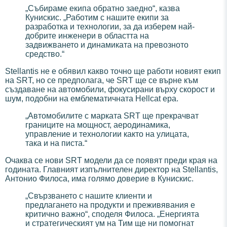
„Събираме екипа обратно заедно“, казва
Кунискис. „Работим с нашите екипи за
разработка и технологии, за да изберем най-
добрите инженери в областта на
задвижването и динамиката на превозното
средство.“
Stellantis не е обявил какво точно ще работи новият екип
на SRT, но се предполага, че SRT ще се върне към
създаване на автомобили, фокусирани върху скорост и
шум, подобни на емблематичната Hellcat ера.
„Автомобилите с марката SRT ще прекрачват
границите на мощност, аеродинамика,
управление и технологии както на улицата,
така и на писта.“
Очаква се нови SRT модели да се появят преди края на
годината. Главният изпълнителен директор на Stellantis,
Антонио Филоса, има голямо доверие в Кунискис.
„Свързването с нашите клиенти и
предлагането на продукти и преживявания е
критично важно“, споделя Филоса. „Енергията
и стратегическият ум на Тим ще ни помогнат