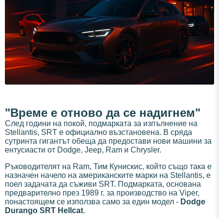
"Време е отново да се надигнем"
След години на покой, подмарката за изпълнение на
Stellantis, SRT е официално възстановена. В сряда
сутринта гигантът обеща да предостави нови машини за
ентусиасти от Dodge, Jeep, Ram и Chrysler.
Ръководителят на Ram, Тим Кунискис, който също така е
назначен начело на американските марки на Stellantis, е
поел задачата да съживи SRT. Подмарката, основана
предварително през 1989 г. за производство на Viper,
понастоящем се използва само за един модел -
Dodge
Durango SRT Hellcat
.