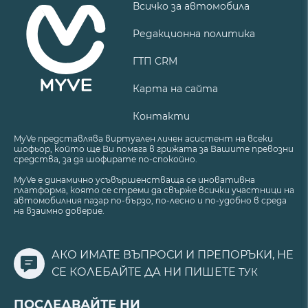
Всичко за автомобила
Редакционна политика
ГТП CRM
Карта на сайта
Контакти
MyVe представлява виртуален личен асистент на всеки
шофьор, който ще Ви помага в грижата за Вашите превозни
средства, за да шофирате по-спокойно.
MyVe е динамично усъвършенстваща се иновативна
платформа, която се стреми да свърже всички участници на
автомобилния пазар по-бързо, по-лесно и по-удобно в среда
на взаимно доверие.
АКО ИМАТЕ ВЪПРОСИ И ПРЕПОРЪКИ, НЕ
СЕ КОЛЕБАЙТЕ ДА НИ ПИШЕТЕ
ТУК
ПОСЛЕДВАЙТЕ НИ