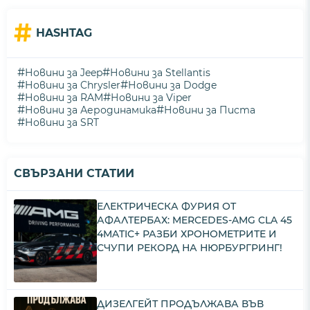
#
HASHTAG
#
#
Новини за Jeep
Новини за Stellantis
#
#
Новини за Chrysler
Новини за Dodge
#
#
Новини за RAM
Новини за Viper
#
#
Новини за Аеродинамика
Новини за Писта
#
Новини за SRT
СВЪРЗАНИ СТАТИИ
ЕЛЕКТРИЧЕСКА ФУРИЯ ОТ
АФАЛТЕРБАХ: MERCEDES-AMG CLA 45
4MATIC+ РАЗБИ ХРОНОМЕТРИТЕ И
СЧУПИ РЕКОРД НА НЮРБУРГРИНГ!
ДИЗЕЛГЕЙТ ПРОДЪЛЖАВА ВЪВ