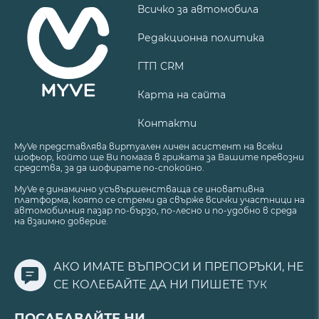
Всичко за автомобила
Редакционна политика
ГТП CRM
Карта на сайта
Контакти
MyVe представлява виртуален личен асистент на всеки
шофьор, който ще Ви помага в грижата за Вашите превозни
средства, за да шофирате по-спокойно.
MyVe е динамично усъвършенстваща се иновативна
платформа, която се стреми да свърже всички участници на
автомобилния пазар по-бързо, по-лесно и по-удобно в среда
на взаимно доверие.
АКО ИМАТЕ ВЪПРОСИ И ПРЕПОРЪКИ, НЕ
СЕ КОЛЕБАЙТЕ ДА НИ ПИШЕТЕ
ТУК
ПОСЛЕДВАЙТЕ НИ