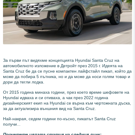
За първи път видяхме концепцията Hyundai Santa Cruz на
автомобилното изложение в Детройт през 2015 г. Идеята на
Santa Cruz бе да се пусне компактен лайфстайл пикап, който да
може да побира 5 пътника, но и да може да носи голям товар и
дори да тегли лодка.
От 2015 година минаха години, през което време шефовете на
Hyundai идваха и си отиваха, а чак през 2022 година
дизайнерският екип на Hyundai се върна към чертожната дъска,
за да актуализира външния вид на Santa Cruz.
Най-накрая, седем години по-късно, пикапът Santa Cruz
получи...
Прочетете цялата статия на следния линк: