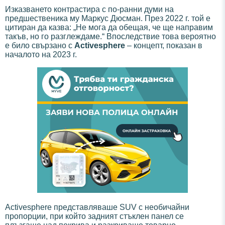
Изказването контрастира с по-ранни думи на
предшественика му Маркус Дюсман. През 2022 г. той е
цитиран да казва: „Не мога да обещая, че ще направим
такъв, но го разглеждаме.“ Впоследствие това вероятно
е било свързано с
Activesphere
– концепт, показан в
началото на 2023 г.
Activesphere представляваше SUV с необичайни
пропорции, при който задният стъклен панел се