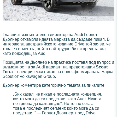
Главният изпълнителен директор на Audi Гернот
Дьолнер отхвърли идеята марката да създаде пикап. В
интервю за австралийското издание Drive той заяви, че
това е сегментът, който най-трудно би си представил
като подходящ за Audi.
Позицията на Дьолнер на практика поставя под въпрос и
възможността за Audi вариант на предстоящия
Scout
Terra
– електрически пикап на новосформираната марка
Scout от Volkswagen Group.
Дьолнер коментира категорично темата за пикапите:
„Бих казал, че пикап е последната концепция,
която мога да си представя като Audi. Никога
не трябва да казваш „не“. Но точно сега…
това е последният сегмент, който мога да си
представя.“ — Гернот Дьолнер, пред Drive.