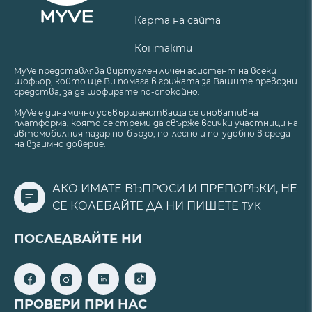
Карта на сайта
Контакти
MyVe представлява виртуален личен асистент на всеки
шофьор, който ще Ви помага в грижата за Вашите превозни
средства, за да шофирате по-спокойно.
MyVe е динамично усъвършенстваща се иновативна
платформа, която се стреми да свърже всички участници на
автомобилния пазар по-бързо, по-лесно и по-удобно в среда
на взаимно доверие.
АКО ИМАТЕ ВЪПРОСИ И ПРЕПОРЪКИ, НЕ
СЕ КОЛЕБАЙТЕ ДА НИ ПИШЕТЕ
ТУК
ПОСЛЕДВАЙТЕ НИ
ПРОВЕРИ ПРИ НАС