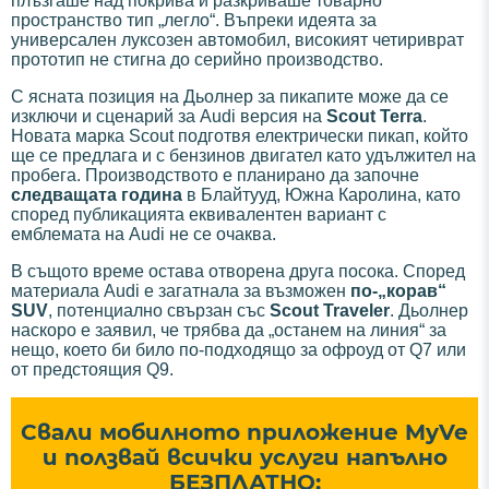
плъзгаше над покрива и разкриваше товарно
пространство тип „легло“. Въпреки идеята за
универсален луксозен автомобил, високият четириврат
прототип не стигна до серийно производство.
С ясната позиция на Дьолнер за пикапите може да се
изключи и сценарий за Audi версия на
Scout Terra
.
Новата марка Scout подготвя електрически пикап, който
ще се предлага и с бензинов двигател като удължител на
пробега. Производството е планирано да започне
следващата година
в Блайтууд, Южна Каролина, като
според публикацията еквивалентен вариант с
емблемата на Audi не се очаква.
В същото време остава отворена друга посока. Според
материала Audi е загатнала за възможен
по-„корав“
SUV
, потенциално свързан със
Scout Traveler
. Дьолнер
наскоро е заявил, че трябва да „останем на линия“ за
нещо, което би било по-подходящо за офроуд от Q7 или
от предстоящия Q9.
Свали мобилното приложение MyVe
и ползвай всички услуги напълно
БЕЗПЛАТНО: