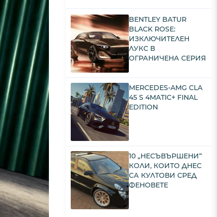
BENTLEY BATUR
BLACK ROSE:
ИЗКЛЮЧИТЕЛЕН
ЛУКС В
ОГРАНИЧЕНА СЕРИЯ
MERCEDES-AMG CLA
45 S 4MATIC+ FINAL
EDITION
10 „НЕСЪВЪРШЕНИ“
КОЛИ, КОИТО ДНЕС
СА КУЛТОВИ СРЕД
ФЕНОВЕТЕ