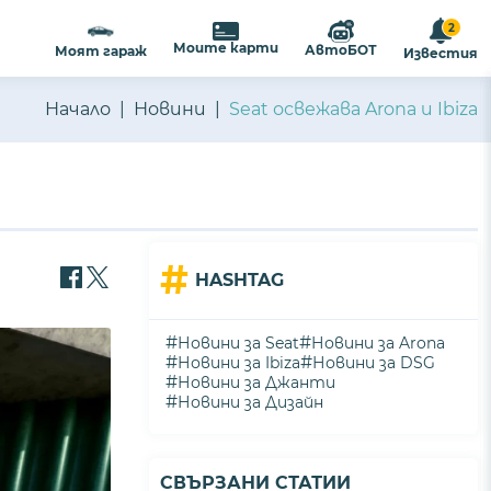
2
ализиране на съдържанието и
ПРИЕМАМ
Моите карти
АвтоБОТ
Моят гараж
Известия
ост
.
Начало
Новини
Seat освежава Arona и Ibiza
#
HASHTAG
#
#
Новини за Seat
Новини за Arona
#
#
Новини за Ibiza
Новини за DSG
#
Новини за Джанти
#
Новини за Дизайн
СВЪРЗАНИ СТАТИИ