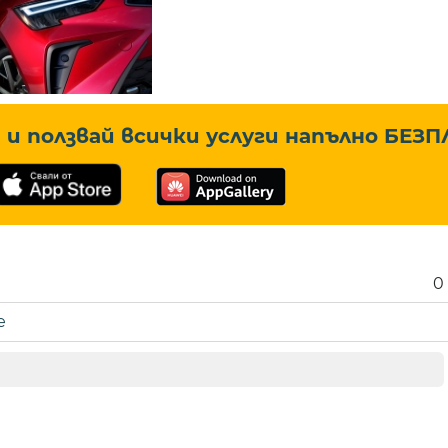
и ползвай всички услуги напълно
БЕЗП
0
е