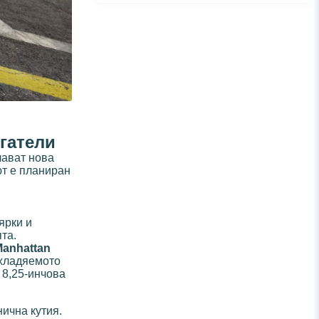
гатели
ават нова
ют е планиран
ярки и
та.
anhattan
хладяемото
 8,25-инчова
нична кутия.