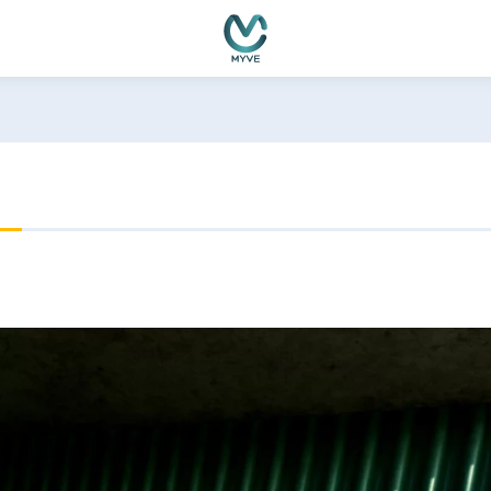
емно функциониране, подобряване на изживяването, персон
ате нашите
Политика за бисквитки
и
Политика за поверителн