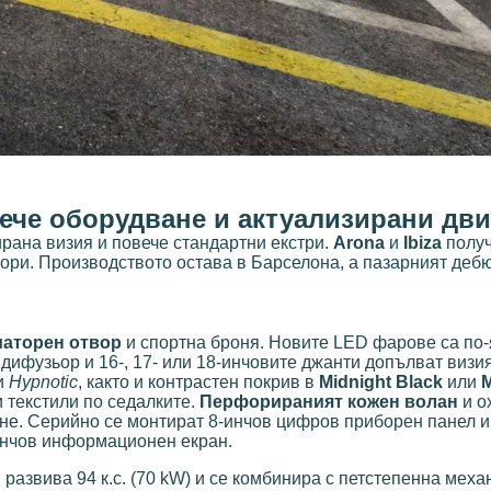
ече оборудване и актуализирани дви
рана визия и повече стандартни екстри.
Arona
и
Ibiza
получ
ори. Производството остава в Барселона, а пазарният деб
аторен отвор
и спортна броня. Новите LED фарове са по-
дифузьор и 16-, 17- или 18-инчовите джанти допълват визия
и
Hypnotic
, както и контрастен покрив в
Midnight Black
или
M
 текстили по седалките.
Перфорираният кожен волан
и о
е. Серийно се монтират 8-инчов цифров приборен панел и
-инчов информационен екран.
 развива 94 к.с. (70 kW) и се комбинира с петстепенна меха