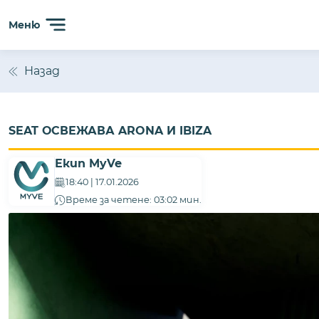
Сайтът използва 'бисквитки' (cookies) с цел безпробл
Меню
анализиране на трафика. Ползвайки сайта, Вие прием
Назад
SEAT ОСВЕЖАВА ARONA И IBIZA
Екип MyVe
18:40 | 17.01.2026
Време за четене: 03:02 мин.