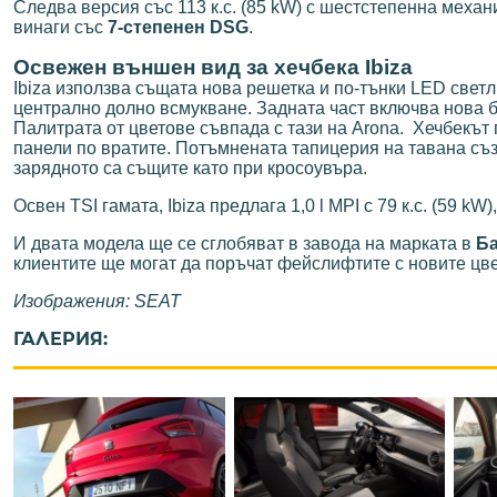
Следва версия със 113 к.с. (85 kW) с шестстепенна механи
винаги със
7-степенен DSG
.
Освежен външен вид за хечбека Ibiza
Ibiza използва същата нова решетка и по-тънки LED свет
централно долно всмукване. Задната част включва нова б
Палитрата от цветове съвпада с тази на Arona.
Хечбекът 
панели по вратите. Потъмнената тапицерия на тавана съ
зарядното са същите като при кросоувъра.
Освен TSI гамата, Ibiza предлага 1,0 l MPI с 79 к.с. (59 
И двата модела ще се сглобяват в завода на марката в
Б
клиентите ще могат да поръчат фейслифтите с новите цве
Изображения: SEAT
ГАЛЕРИЯ: