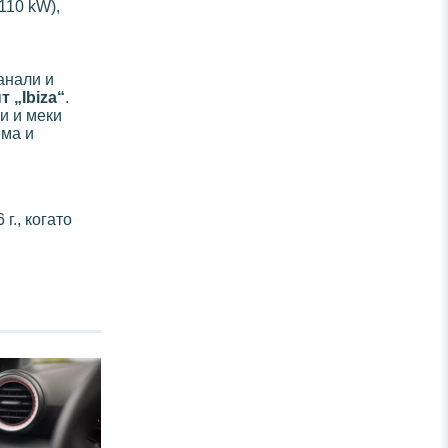
110 kW),
анали и
т „Ibiza“
.
и и меки
ема и
г., когато