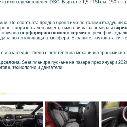
ка или седемстепенен DSG. Върхът е 1,5 l TSI със 150 к.с. (
лини. По-спортната предна броня има по-големи въздушни к
роня с хоризонтален акцент, тъмна ниша за номера и
скрип
получава
перфорирано кожено кормило
, релефни седалк
здава по-потопяваща атмосфера. Екраните, звуковата сист
kW), свързан единствено с петстепенна механична трансмисия.
арселона
. Seat планира пускане на пазара през януари 2026 
тове, технологии и двигатели.