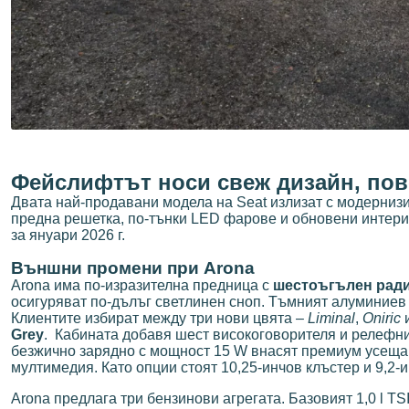
Фейслифтът носи свеж дизайн, пов
Двата най-продавани модела на Seat излизат с модернизи
предна решетка, по-тънки LED фарове и обновени интери
за януари 2026 г.
Външни промени при Arona
Arona има по-изразителна предница с
шестоъгълен ради
осигуряват по-дълъг светлинен сноп. Тъмният алуминиев 
Клиентите избират между три нови цвята –
Liminal
,
Oniric
Grey
.
Кабината добавя шест високоговорителя и релефни
безжично зарядно с мощност 15 W внасят премиум усещан
мултимедия. Като опции стоят 10,25-инчов клъстер и 9,2
Arona предлага три бензинови агрегата. Базовият 1,0 l TSI