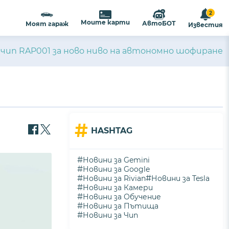
2
Моите карти
АвтоБОТ
Моят гараж
Известия
 чип RAP001 за ново ниво на автономно шофиране
#
HASHTAG
#
Новини за Gemini
#
Новини за Google
#
#
Новини за Rivian
Новини за Tesla
#
Новини за Камери
#
Новини за Обучение
#
Новини за Пътища
#
Новини за Чип