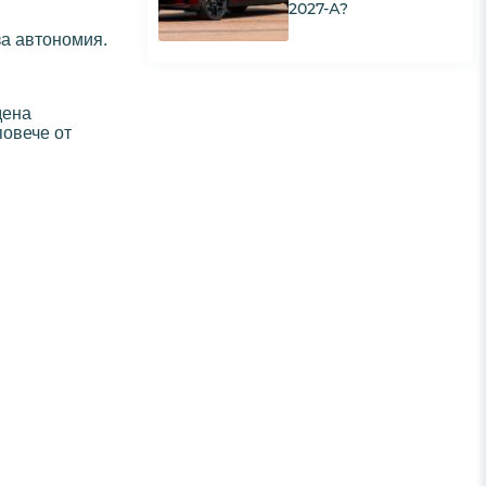
2027-А?
за автономия.
дена
повече от