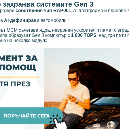
 захранва системите Gen 3
 разкри
собствения чип RAP001
, AI платформа и планове 
 а
AI-дефинирани
автомобили.“
лът MCM съчетава ядра, невронен ускорител и памет с вгра
чипа образуват Gen 3 компютър с
1 600 TOPS
, над три пъти 
не на няколко модула.