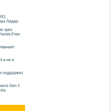
 R2,
ква Лидар.
ие чрез
 Hands-Free
главният
 и не е
ще поддържат
като Gen 2
sla.