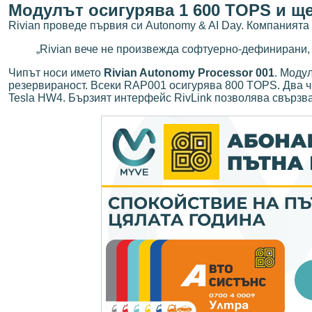
Модулът осигурява 1 600 TOPS и ще
Rivian проведе първия си Autonomy & AI Day. Компанията
„Rivian вече не произвежда софтуерно-дефинирани,
Чипът носи името
Rivian Autonomy Processor 001
. Моду
резервираност. Всеки RAP001 осигурява 800 TOPS. Два 
Tesla HW4. Бързият интерфейс RivLink позволява свързва