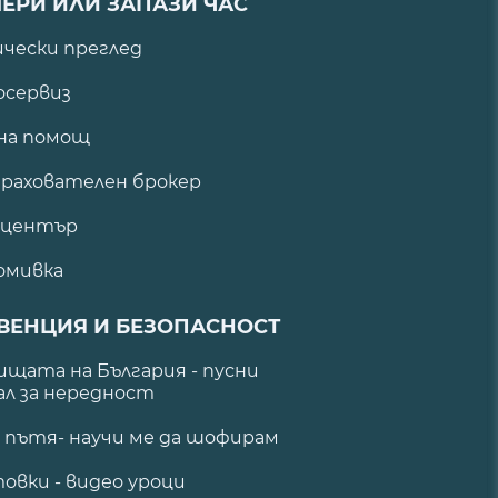
ЕРИ ИЛИ ЗАПАЗИ ЧАС
ически преглед
сервиз
на помощ
рахователен брокер
 център
омивка
ВЕНЦИЯ И БЕЗОПАСНОСТ
щата на България - пусни
ал за нередност
а пътя- научи ме да шофирам
овки - видео уроци