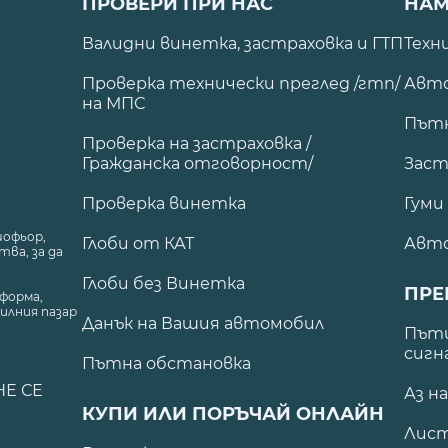
ПРОВЕРИ ПРИ НАС
НАМ
Валидни винетка, застраховка и ГТП
Техн
Проверка технически преглед /гтп/
Авто
на МПС
Път
Проверка на застраховка /
Гражданска отговорност/
Заст
Проверка винетка
Гуми
шофьор,
Глоби от КАТ
Авт
ва, за да
Глоби без Винетка
ПРЕ
форма,
илния пазар
Данък на Вашия автомобил
.
Пъти
сигн
Пътна обстановка
НЕ СЕ
Аз н
КУПИ ИЛИ ПОРЪЧАЙ ОНЛАЙН
Лист