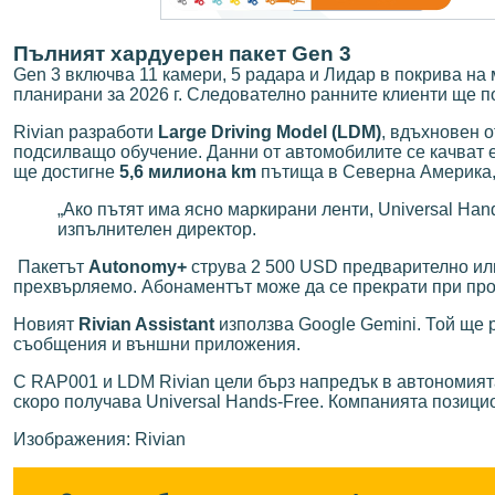
Пълният хардуерен пакет Gen 3
Gen 3 включва 11 камери, 5 радара и Лидар в покрива на
планирани за 2026 г. Следователно ранните клиенти ще 
Rivian разработи
Large Driving Model (LDM)
, вдъхновен 
подсилващо обучение. Данни от автомобилите се качват е
ще достигне
5,6 милиона km
пътища в Северна Америка,
„Ако пътят има ясно маркирани ленти, Universal Ha
изпълнителен директор.
Пакетът
Autonomy+
струва 2 500 USD предварително или
прехвърляемо. Абонаментът може да се прекрати при пр
Новият
Rivian Assistant
използва Google Gemini. Той ще 
съобщения и външни приложения.
С RAP001 и LDM Rivian цели бърз напредък в автономият
скоро получава Universal Hands-Free. Компанията позицио
Изображения: Rivian