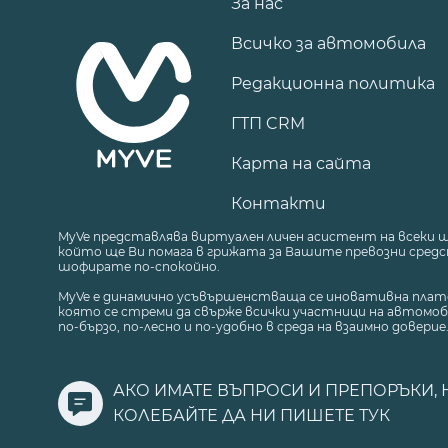
За нас
Всичко за автомобила
Редакционна политика
ГТП CRM
Карта на сайта
Контакти
MyVe представлява виртуален личен асистент на всеки 
който ще Ви помага в грижата за Вашите превозни средст
шофирате по-спокойно.
MyVe е динамично усъвършенстваща се иновативна плат
която се стреми да свърже всички участници на автомоб
по-бързо, по-лесно и по-удобно в среда на взаимно доверие
АКО ИМАТЕ ВЪПРОСИ И ПРЕПОРЪКИ, 
КОЛЕБАЙТЕ ДА НИ ПИШЕТЕ
ТУК