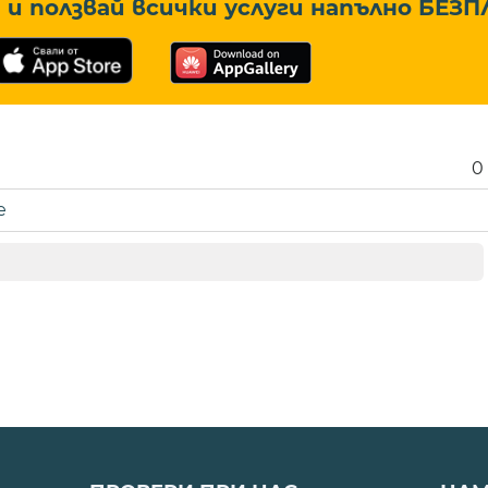
и ползвай всички услуги напълно
БЕЗП
0
е