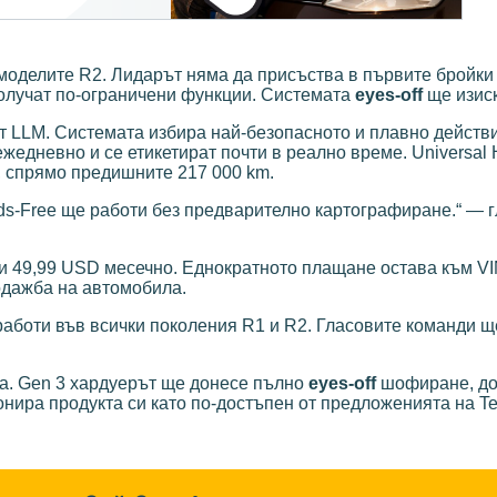
 моделите R2. Лидарът няма да присъства в първите бройки
получат по-ограничени функции. Системата
eyes-off
ще изис
от LLM. Системата избира най-безопасното и плавно действ
жедневно и се етикетират почти в реално време. Universal
 спрямо предишните 217 000 km.
nds-Free ще работи без предварително картографиране.“ — 
 49,99 USD месечно. Еднократното плащане остава към VIN
одажба на автомобила.
работи във всички поколения R1 и R2. Гласовите команди 
а. Gen 3 хардуерът ще донесе пълно
eyes-off
шофиране, до
нира продукта си като по-достъпен от предложенията на Te