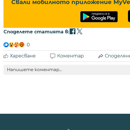
Свали мобилното приложение MyVe 
Споделете статията в:
0
Харесване
Коментар
Споделян