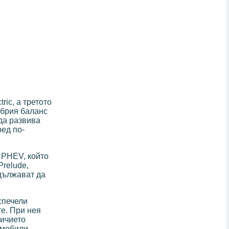
ic, а третото
обрия баланс
да развива
ред по-
 PHEV, който
Prelude,
одължават да
спечели
е. При нея
личието
омобили.