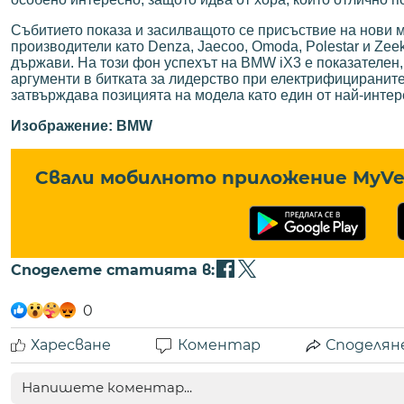
Събитието показа и засилващото се присъствие на нови м
производители като Denza, Jaecoo, Omoda, Polestar и Zee
държави. На този фон успехът на BMW iX3 е показателен,
аргументи в битката за лидерство при електрифициранит
затвърждава позицията на модела като един от най-интер
Изображение: BMW
Свали мобилното приложение MyVe 
Споделете статията в:
0
Харесване
Коментар
Споделян