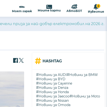
2
Моите карти
АвтоБОТ
Моят гараж
Известия
ечели приза за най-добър електромобил на 2026 г.
#
HASHTAG
#
#
Новини за AUDI
Новини за BMW
#
Новини за BYD
#
Новини за Cayenne
#
Новини за Denza
#
Новини за Honda
#
#
Новини за Jaecoo
Новини за Moto
#
Новини за Nissan
#
Новини за Omoda