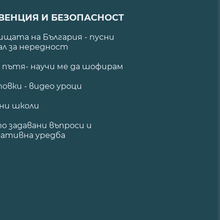
ВЕНЦИЯ И БЕЗОПАСНОСТ
щата на България - пусни
ал за нередност
а пътя- научи ме да шофирам
овки - видео уроци
ни школи
о задавани въпроси и
ативна уредба