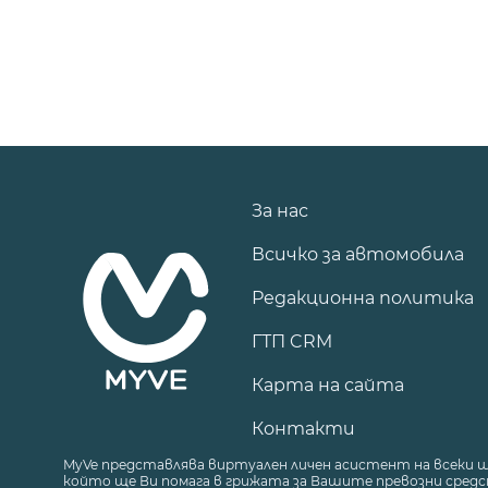
За нас
Всичко за автомобила
Редакционна политика
ГТП CRM
Карта на сайта
Контакти
MyVe представлява виртуален личен асистент на всеки 
който ще Ви помага в грижата за Вашите превозни средст