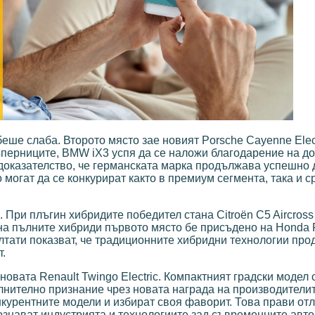
еше слаба. Второто място зае новият Porsche Cayenne Electr
ъперниците, BMW iX3 успя да се наложи благодарение на д
 доказателство, че германската марка продължава успешно 
могат да се конкурират както в премиум сегмента, така и с
 При плъгин хибридите победител стана Citroën C5 Aircross
а на пълните хибриди първото място бе присъдено на Honda 
ултати показват, че традиционните хибридни технологии пр
т.
овата Renault Twingo Electric. Компактният градски модел 
лнително признание чрез новата награда на производителит
курентните модели и избират своя фаворит. Това прави от
познават индустрията и технологиите зад съвременните авт