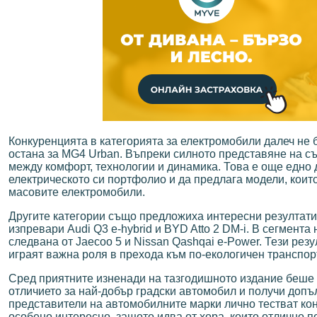
Конкуренцията в категорията за електромобили далеч не б
остана за MG4 Urban. Въпреки силното представяне на с
между комфорт, технологии и динамика. Това е още едно
електрическото си портфолио и да предлага модели, които 
масовите електромобили.
Другите категории също предложиха интересни резултати.
изпревари Audi Q3 e-hybrid и BYD Atto 2 DM-i. В сегмент
следвана от Jaecoo 5 и Nissan Qashqai e-Power. Тези рез
играят важна роля в прехода към по-екологичен транспор
Сред приятните изненади на тазгодишното издание беше н
отличието за най-добър градски автомобил и получи допъ
представители на автомобилните марки лично тестват кон
особено интересно, защото идва от хора, които отлично 