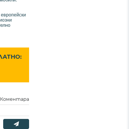
е европейски
риозни
телно
ЛАТНО:
Коментара