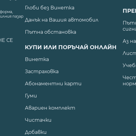
Глоби без Винетка
ПРЕ
форма,
илния пазар
Данък на Вашия автомобил
.
Пъти
сигн
Пътна обстановка
НЕ СЕ
Аз н
КУПИ ИЛИ ПОРЪЧАЙ ОНЛАЙН
Лист
Винетка
Учеб
Застраховка
Чест
Абонаментни карти
норм
Гуми
Авариен комплект
Чистачки
Добавки