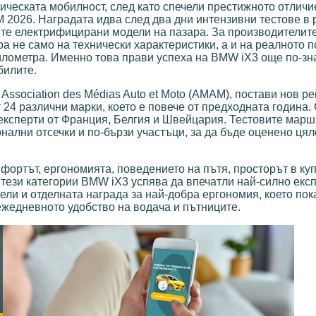
ческата мобилност, след като спечели престижното отличие
 2026. Наградата идва след два дни интензивни тестове в
ните електрифицирани модели на пазара. За производителит
ра не само на технически характеристики, а и на реалното 
километра. Именно това прави успеха на BMW iX3 още по-зн
билите.
Association des Médias Auto et Moto (AMAM), постави нов р
24 различни марки, което е повече от предходната година.
 експерти от Франция, Белгия и Швейцария. Тестовите марш
нални отсечки и по-бързи участъци, за да бъде оценено ця
фортът, ергономията, поведението на пътя, просторът в куп
тези категории BMW iX3 успява да впечатли най-силно експ
ли и отделната награда за най-добра ергономия, което пока
жедневното удобство на водача и пътниците.