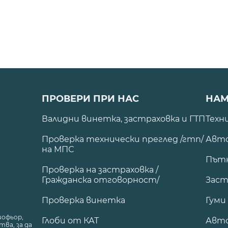
ПРОВЕРИ ПРИ НАС
НАМ
Валидни винетка, застраховка и ГТП
Техн
Проверка технически преглед /гтп/
Авто
на МПС
Път
Проверка на застраховка /
Гражданска отговорност/
Заст
Проверка винетка
Гуми
шофьор,
Глоби от КАТ
Авт
ва, за да