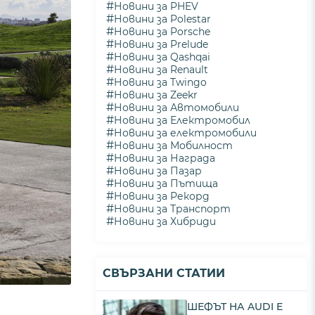
#
Новини за PHEV
#
Новини за Polestar
#
Новини за Porsche
#
Новини за Prelude
#
Новини за Qashqai
#
Новини за Renault
#
Новини за Twingo
#
Новини за Zeekr
#
Новини за Автомобили
#
Новини за Електромобил
#
Новини за електромобили
#
Новини за Мобилност
#
Новини за Награда
#
Новини за Пазар
#
Новини за Пътища
#
Новини за Рекорд
#
Новини за Транспорт
#
Новини за Хибриди
СВЪРЗАНИ СТАТИИ
ШЕФЪТ НА AUDI Е