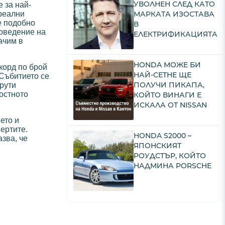
УВОЛНЕН СЛЕД КАТО
 за най-
МАРКАТА ИЗОСТАВА
 реални
е подобно
В
поведение на
ЕЛЕКТРИФИКАЦИЯТА
ачим в
HONDA МОЖЕ БИ
екорд по брой
НАЙ-СЕТНЕ ЩЕ
 Събитието се
ПОЛУЧИ ПИКАПА,
рути
лостното
КОЙТО ВИНАГИ Е
ИСКАЛА ОТ NISSAN
ето и
ертите.
HONDA S2000 –
зва, че
ЯПОНСКИЯТ
РОУДСТЪР, КОЙТО
НАДМИНА PORSCHE