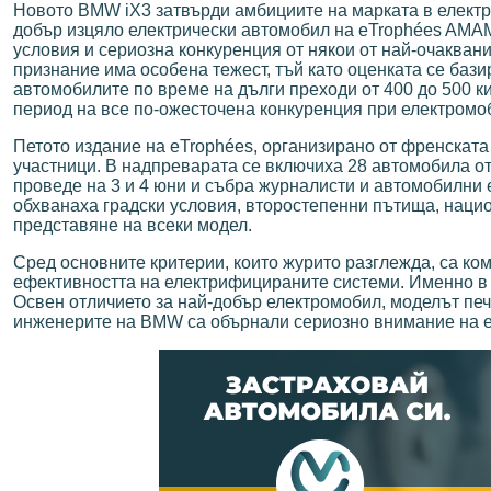
Новото BMW iX3 затвърди амбициите на марката в електри
добър изцяло електрически автомобил на eTrophées AMAM
условия и сериозна конкуренция от някои от най-очаква
признание има особена тежест, тъй като оценката се бази
автомобилите по време на дълги преходи от 400 до 500 
период на все по-ожесточена конкуренция при електромо
Петото издание на eTrophées, организирано от френската 
участници. В надпреварата се включиха 28 автомобила от 
проведе на 3 и 4 юни и събра журналисти и автомобилни
обхванаха градски условия, второстепенни пътища, нацио
представяне на всеки модел.
Сред основните критерии, които журито разглежда, са ком
ефективността на електрифицираните системи. Именно в 
Освен отличието за най-добър електромобил, моделът пече
инженерите на BMW са обърнали сериозно внимание на е