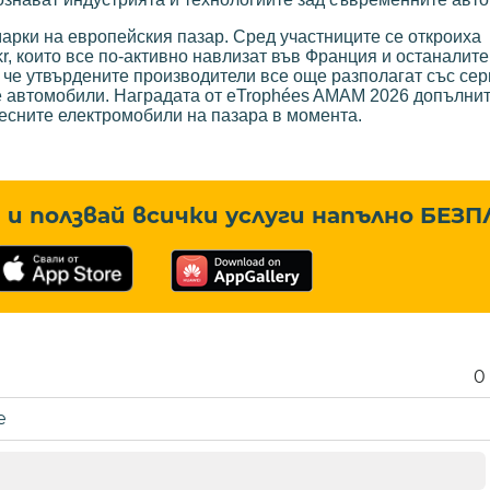
арки на европейския пазар. Сред участниците се откроиха
kr, които все по-активно навлизат във Франция и останалит
 че утвърдените производители все още разполагат със се
е автомобили. Наградата от eTrophées AMAM 2026 допълни
есните електромобили на пазара в момента.
и ползвай всички услуги напълно
БЕЗП
0
е