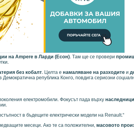
ии на Ampere в Ларди (Есон)
. Там ще се провери
промиш
тки.
атерия без кобалт
. Целта е
намаляване на разходите
и
д
 в Демократична република Конго, повдига сериозни
социалн
поколения електромобили. Фокусът пада върху
наследници
рии.
остъпност в бъдещите електрически модели на Renault.“
ледващите месеци. Ако те са положителни,
масовото прои