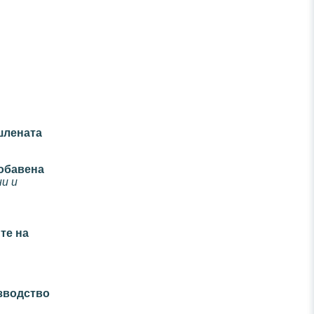
лената
обавена
и и
те на
зводство