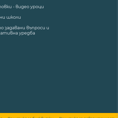
овки - видео уроци
ни школи
о задавани въпроси и
ативна уредба