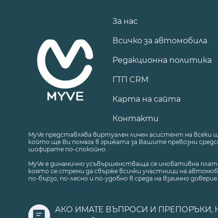
За нас
Всичко за автомобила
Редакционна политика
ГТП CRM
Карта на сайта
Контакти
MyVe представлява виртуален личен асистент на всеки 
който ще Ви помага в грижата за Вашите превозни средст
шофирате по-спокойно.
MyVe е динамично усъвършенстваща се иновативна плат
която се стреми да свърже всички участници на автомоб
по-бързо, по-лесно и по-удобно в среда на взаимно доверие
АКО ИМАТЕ ВЪПРОСИ И ПРЕПОРЪКИ, 