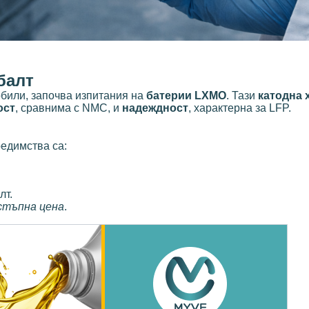
балт
били, започва изпитания на
батерии LXMO
. Тази
катодна 
ост
, сравнима с NMC, и
надеждност
, характерна за LFP.
едимства са:
лт.
стъпна цена
.