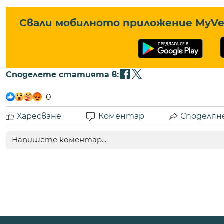
Свали мобилното приложение MyVe 
Споделете статията в:
0
Харесване
Коментар
Споделян