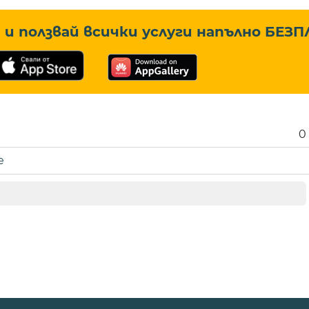
и ползвай всички услуги напълно
БЕЗП
0
е