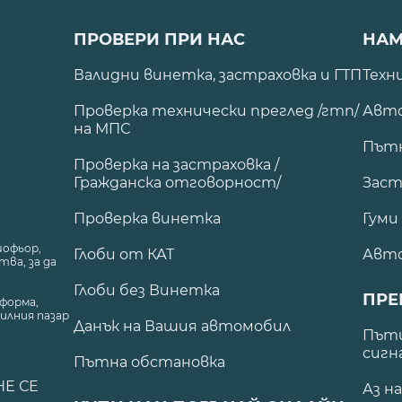
ПРОВЕРИ ПРИ НАС
НАМ
Валидни винетка, застраховка и ГТП
Техн
Проверка технически преглед /гтп/
Авто
на МПС
Път
Проверка на застраховка /
Гражданска отговорност/
Заст
Проверка винетка
Гуми
шофьор,
Глоби от КАТ
Авт
ва, за да
Глоби без Винетка
ПРЕ
форма,
илния пазар
Данък на Вашия автомобил
.
Пъти
сигн
Пътна обстановка
НЕ СЕ
Аз н