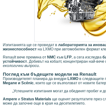
Изпитанията ще се проведат в
лабораторията за иновац
жизнеспособност
на LXMO при автомобилен формат кле
Renault вече премина от
NMC
към
LFP
, а сега изследва
б
устойчивост
. Добивът на кобалт, концентриран най-вече
екологични въпроси
.
Поглед към бъдещите модели на Renault
Производителят планира да внедри
LXMO
в следващите 
Megane и Scénic
, които ще се възползват от новите бате
„Успешните изпитания могат да обединят пробег и д
Ampere
и
Stratus Materials
ще оценят резултатите през с
може да започне още в края на десетилетието.