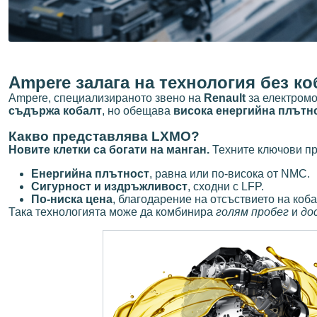
Ampere залага на технология без ко
Ampere, специализираното звено на
Renault
за електромо
съдържа кобалт
, но обещава
висока енергийна плътн
Какво представлява LXMO?
Новите клетки са богати на манган.
Техните ключови пр
Енергийна плътност
, равна или по-висока от NMC.
Сигурност и издръжливост
, сходни с LFP.
По-ниска цена
, благодарение на отсъствието на коба
Така технологията може да комбинира
голям пробег
и
до