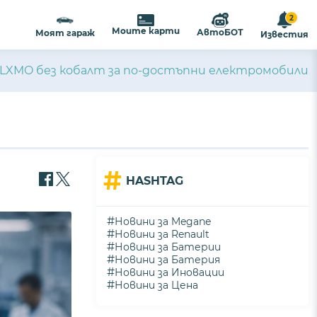
2
Моите карти
АвтоБОТ
Моят гараж
Известия
 LXMO без кобалт за по-достъпни електромобили
#
HASHTAG
#
Новини за Megane
#
Новини за Renault
#
Новини за Батерии
#
Новини за Батерия
#
Новини за Иновации
#
Новини за Цена