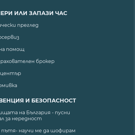
ЕРИ ИЛИ ЗАПАЗИ ЧАС
ически преглед
сервиз
на помощ
рахователен брокер
 център
омивка
ВЕНЦИЯ И БЕЗОПАСНОСТ
щата на България - пусни
ал за нередност
а пътя- научи ме да шофирам