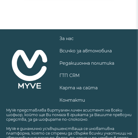
За нас
Всичко за автомобила
Редакционна политика
ГТП CRM
Карта на сайта
Контакти
MyVe представлява виртуален личен асистент на всеки
шофьор, който ще Ви помага в грижата за Вашите превозни
средства, за да шофирате по-спокойно.
MyVe е динамично усъвършенстваща се иновативна
платформа, която се стреми да свърже всички участници на
автомобилния пазар по-бързо, по-лесно и по-удобно в среда