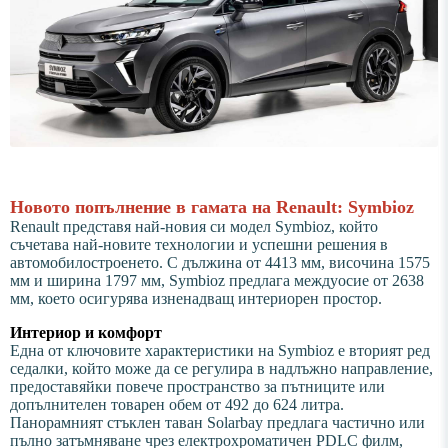
Новото попълнение в гамата на Renault: Symbioz
Renault представя най-новия си модел Symbioz, който
съчетава най-новите технологии и успешни решения в
автомобилостроенето. С дължина от 4413 мм, височина 1575
мм и ширина 1797 мм, Symbioz предлага междуосие от 2638
мм, което осигурява изненадващ интериорен простор.
Интериор и комфорт
Една от ключовите характеристики на Symbioz е вторият ред
седалки, който може да се регулира в надлъжно направление,
предоставяйки повече пространство за пътниците или
допълнителен товарен обем от 492 до 624 литра.
Панорамният стъклен таван Solarbay предлага частично или
пълно затъмняване чрез електрохроматичен PDLC филм,