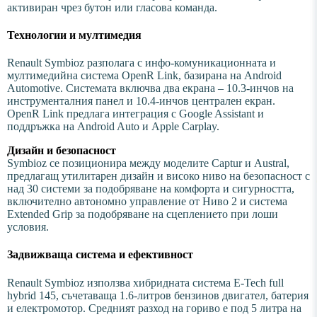
активиран чрез бутон или гласова команда.
Технологии и мултимедия
Renault Symbioz разполага с инфо-комуникационната и
мултимедийна система OpenR Link, базирана на Android
Automotive. Системата включва два екрана – 10.3-инчов на
инструменталния панел и 10.4-инчов централен екран.
OpenR Link предлага интеграция с Google Assistant и
поддръжка на Android Auto и Apple Carplay.
Дизайн и безопасност
Symbioz се позиционира между моделите Captur и Austral,
предлагащ утилитарен дизайн и високо ниво на безопасност с
над 30 системи за подобряване на комфорта и сигурността,
включително автономно управление от Ниво 2 и система
Extended Grip за подобряване на сцеплението при лоши
условия.
Задвижваща система и ефективност
Renault Symbioz използва хибридната система E-Tech full
hybrid 145, съчетаваща 1.6-литров бензинов двигател, батерия
и електромотор. Средният разход на гориво е под 5 литра на