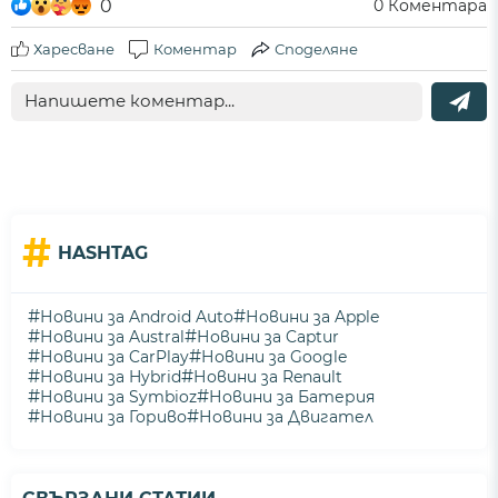
0
0
Коментара
Харесване
Коментар
Споделяне
#
HASHTAG
#
#
Новини за Android Auto
Новини за Apple
#
#
Новини за Austral
Новини за Captur
#
#
Новини за CarPlay
Новини за Google
#
#
Новини за Hybrid
Новини за Renault
#
#
Новини за Symbioz
Новини за Батерия
#
#
Новини за Гориво
Новини за Двигател