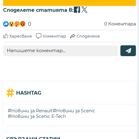
Споделете статията в:
0
0
Коментара
Харесване
Коментар
Споделяне
#
HASHTAG
#
#
Новини за Renault
Новини за Scenic
#
Новини за Scenic E-Tech