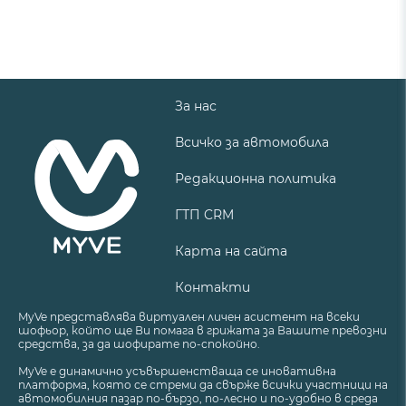
За нас
Всичко за автомобила
Редакционна политика
ГТП CRM
Карта на сайта
Контакти
MyVe представлява виртуален личен асистент на всеки
шофьор, който ще Ви помага в грижата за Вашите превозни
средства, за да шофирате по-спокойно.
MyVe е динамично усъвършенстваща се иновативна
платформа, която се стреми да свърже всички участници на
автомобилния пазар по-бързо, по-лесно и по-удобно в среда