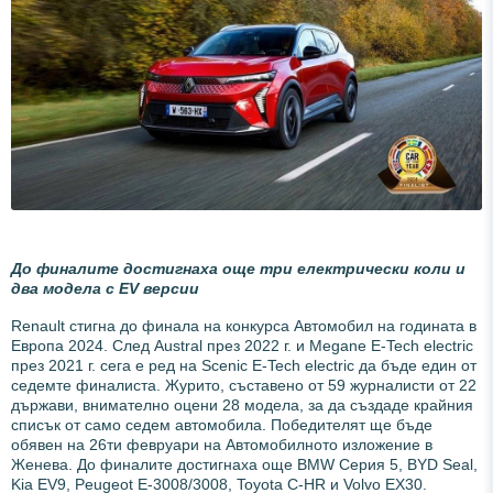
До финалите достигнаха още три електрически коли и
два модела с EV
версии
Renault стигна до финала на конкурса Автомобил на годината в
Европа 2024. След Austral през 2022 г. и Megane E-Tech electric
през 2021 г. сега е ред на Scenic E-Tech electric да бъде един от
седемте финалиста. Журито, съставено от 59 журналисти от 22
държави, внимателно оцени 28 модела, за да създаде крайния
списък от само седем автомобила. Победителят ще бъде
обявен на 26ти февруари на Автомобилното изложение в
Женева. До финалите достигнаха още BMW Серия 5, BYD Seal,
Kia EV9, Peugeot E-3008/3008, Toyota C-HR и Volvo EX30.