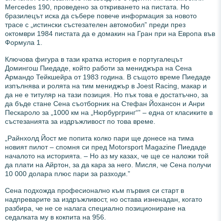
Mercedes 190, проведено за откриването на пистата. Но
бразилецът иска да събере повече информация за новото
трасе с „истински състезателен автомобил” преди през
октомври 1984 пистата да е домакин на Гран при на Европа във
Формула 1.
Ключова фигура в тази кратка история е португалецът
Домингош Пиедаде, който работи за мениджъра на Сена
Армандо Тейкшейра от 1983 година. В същото време Пиедаде
изпълнява и ролята на тим мениджър в Joest Racing, макар и
да не е титуляр на тази позиция. Но пък това е достатъчно, за
да бъде стане Сена съотборник на Стефан Йохансон и Анри
Пескароло за „1000 км на „Нюрбургринг“” – една от класиките в
състезанията за издръжливост по това време.
„Райнхолд Йост ме попита колко пари ще донесе на тима
новият пилот – спомня си пред Motorsport Magazine Пиедаде
началото на историята. – Но аз му казах, че ще се наложи той
да плати на Айртон, за да кара за него. Мисля, че Сена получи
10 000 долара плюс пари за разходи.”
Сена подхожда професионално към първия си старт в
надпреварите за издръжливост, но остава изненадан, когато
разбира, че не се налага специално позициониране на
седалката му в кокпита на 956.