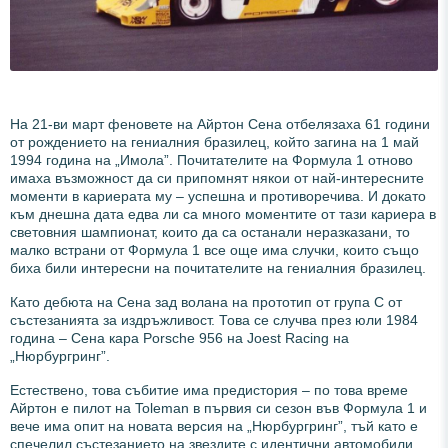
На 21-ви март феновете на Айртон Сена отбелязаха 61 години
от рождението на гениалния бразилец, който загина на 1 май
1994 година на „Имола”. Почитателите на Формула 1 отново
имаха възможност да си припомнят някои от най-интересните
моменти в кариерата му – успешна и противоречива. И докато
към днешна дата едва ли са много моментите от тази кариера в
световния шампионат, които да са останали неразказани, то
малко встрани от Формула 1 все още има случки, които също
биха били интересни на почитателите на гениалния бразилец.
Като дебюта на Сена зад волана на прототип от група С от
състезанията за издръжливост. Това се случва през юли 1984
година – Сена кара Porsche 956 на Joest Racing на
„Нюрбургринг”.
Естествено, това събитие има предистория – по това време
Айртон е пилот на Toleman в първия си сезон във Формула 1 и
вече има опит на новата версия на „Нюрбургринг”, тъй като е
спечелил състезанието на звездите с идентични автомобили