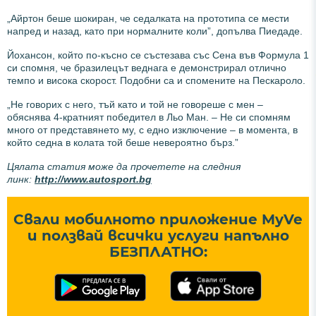
„Айртон беше шокиран, че седалката на прототипа се мести
напред и назад, като при нормалните коли”, допълва Пиедаде.
Йохансон, който по-късно се състезава със Сена във Формула 1
си спомня, че бразилецът веднага е демонстрирал отлично
темпо и висока скорост. Подобни са и спомените на Пескароло.
„Не говорих с него, тъй като и той не говореше с мен –
обяснява 4-кратният победител в Льо Ман. – Не си спомням
много от представянето му, с едно изключение – в момента, в
който седна в колата той беше невероятно бърз.”
Цялата статия може да прочетете на следния
линк:
http://www.autosport.bg
Свали мобилното приложение MyVe
и ползвай всички услуги напълно
БЕЗПЛАТНО: