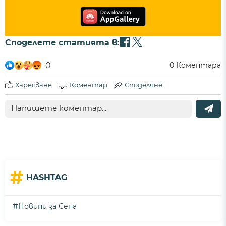
Споделете статията в:
0
0
Коментара
Харесване
Коментар
Споделяне
#
HASHTAG
#
Новини за Сена