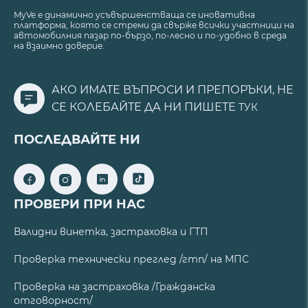
MyVe е динамично усъвършенстваща се иновативна
платформа, която се стреми да свърже всички участници на
автомобилния пазар по-бързо, по-лесно и по-удобно в среда
на взаимно доверие.
АКО ИМАТЕ ВЪПРОСИ И ПРЕПОРЪКИ, НЕ
СЕ КОЛЕБАЙТЕ ДА НИ ПИШЕТЕ
ТУК
ПОСЛЕДВАЙТЕ НИ
ПРОВЕРИ ПРИ НАС
Валидни винетка, застраховка и ГТП
Проверка технически преглед /гтп/ на МПС
Проверка на застраховка /Гражданска
отговорност/