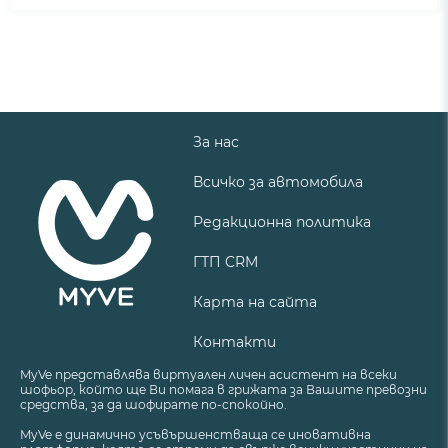
За нас
Всичко за автомобила
Редакционна политика
ГТП CRM
Карта на сайта
Контакти
MyVe представлява виртуален личен асистент на всеки
шофьор, който ще Ви помага в грижата за Вашите превозни
средства, за да шофирате по-спокойно.
MyVe е динамично усъвършенстваща се иновативна