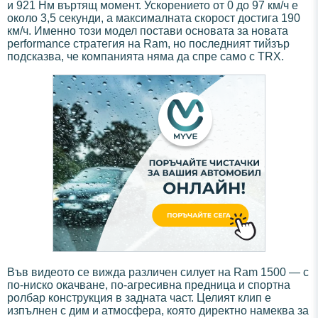
и 921 Нм въртящ момент. Ускорението от 0 до 97 км/ч е
около 3,5 секунди, а максималната скорост достига 190
км/ч. Именно този модел постави основата за новата
performance стратегия на Ram, но последният тийзър
подсказва, че компанията няма да спре само с TRX.
Във видеото се вижда различен силует на Ram 1500 — с
по-ниско окачване, по-агресивна предница и спортна
ролбар конструкция в задната част. Целият клип е
изпълнен с дим и атмосфера, която директно намеква за