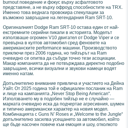
burnout поведение и фокус върху асфалтовото
представяне, а не върху офроуд способностите на TRX.
Именно това веднага провокира спекулации за
възможно завръщане на легендарния Ram SRT-10.
Оригиналният Dodge Ram SRT-10 остава един от най-
екстремните серийни пикапи в историята. Моделът
използваше огромен V10 двигател от Dodge Viper и се
превърна в култов автомобил сред феновете на
американските performance машини. Производството
приключи през 2006 година, но тийзърът на Ram
очевидно се опитва да събуди точно тези асоциации.
Макар компанията да не потвърждава директно подобно
завръщане, всички визуални и звукови намеци водят
именно натам.
Допълнително внимание привлича и участието на Дейна
Уайт. От 2025 година той е официален посланик на Ram
и лице на кампанията „Never Stop Being American“.
Използването му в подобен тийзър не е случайно —
марката очевидно иска да подчертае агресивния, шумен
и типично американски характер на новия модел.
Комбинацията с Guns N’ Roses и „Welcome to the Jungle“
допълнително засилва усещането за автомобил, който
ще бъде насочен повече към емоция и шоу, отколкото