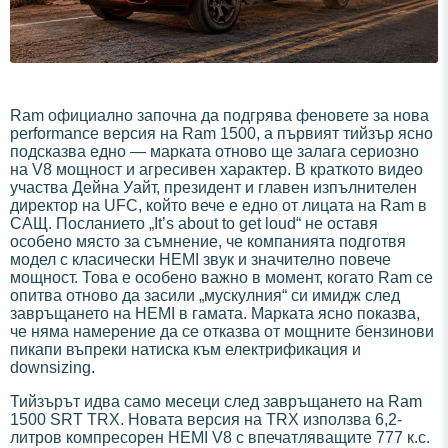
Ram официално започна да подгрява феновете за нова
performance версия на Ram 1500, а първият тийзър ясно
подсказва едно — марката отново ще залага сериозно
на V8 мощност и агресивен характер. В краткото видео
участва Дейна Уайт, президент и главен изпълнителен
директор на UFC, който вече е едно от лицата на Ram в
САЩ. Посланието „It’s about to get loud“ не оставя
особено място за съмнение, че компанията подготвя
модел с класически HEMI звук и значително повече
мощност. Това е особено важно в момент, когато Ram се
опитва отново да засили „мускулния“ си имидж след
завръщането на HEMI в гамата. Марката ясно показва,
че няма намерение да се отказва от мощните бензинови
пикапи въпреки натиска към електрификация и
downsizing.
Тийзърът идва само месеци след завръщането на Ram
1500 SRT TRX. Новата версия на TRX използва 6,2-
литров компресорен HEMI V8 с впечатляващите 777 к.с.