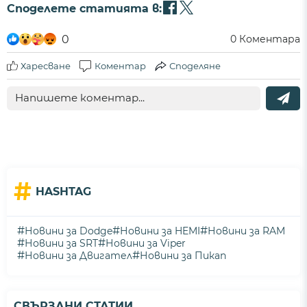
Споделете статията в:
0
0
Коментара
Харесване
Коментар
Споделяне
#
HASHTAG
#
#
#
Новини за Dodge
Новини за HEMI
Новини за RAM
#
#
Новини за SRT
Новини за Viper
#
#
Новини за Двигател
Новини за Пикап
СВЪРЗАНИ СТАТИИ