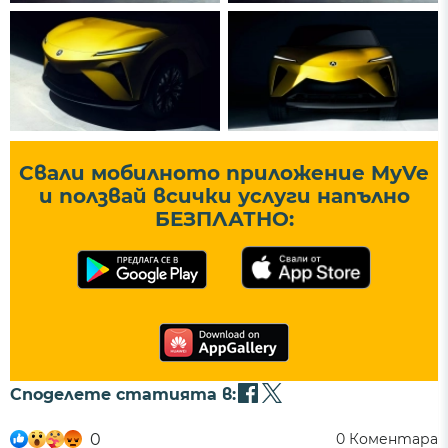
Свали мобилното приложение MyVe
и ползвай всички услуги напълно
БЕЗПЛАТНО:
Споделете статията в:
0
0
Коментара