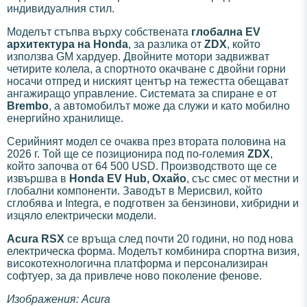
индивидуалния стил.
Моделът стъпва върху собствената
глобална EV
архитектура на Honda
, за разлика от
ZDX
, който
използва GM хардуер. Двойните мотори задвижват
четирите колела, а спортното окачване с двойни горни
носачи отпред и ниският център на тежестта обещават
ангажиращо управление. Системата за спиране е от
Brembo
, а автомобилът може да служи и като мобилно
енергийно хранилище.
Серийният модел се очаква през втората половина на
2026 г. Той ще се позиционира под по-големия
ZDX
,
който започва от 64 500 USD. Производството ще се
извършва в
Honda EV Hub, Охайо
, със смес от местни и
глобални компоненти. Заводът в Мерисвил, който
сглобява и Integra, е подготвен за бензинови, хибридни и
изцяло електрически модели.
Acura RSX
се връща след почти 20 години, но под нова
електрическа форма. Моделът комбинира спортна визия,
високотехнологична платформа и персонализиран
софтуер, за да привлече ново поколение фенове.
Изображения: Acura