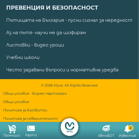
ПРЕВЕНЦИЯ И БЕЗОПАСНОСТ
Пътищата на България - пусни сигнал за нередност
Аз на пътя- научи ме да шофирам
Листовки - видео уроци
Учебни школи
Често задавани въпроси и нормативна уредба
© 2026 Myve. All Rights Reserved.
Общи условия - Бизнес партньори
Общи условия
Политика за бисквитки
Политика за поверителност
2
Карти
Промоции
АвтоБОТ
Известия