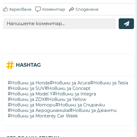
Харесване
Коментар
Споделяне
#
HASHTAG
#
#
#
Новини за Honda
Новини за Acura
Новини за Tesla
#
#
Новини за SUV
Новини за Concept
#
#
Новини за Model Y
Новини за Integra
#
#
Новини за ZDX
Новини за Yellow
#
#
Новини за Мотори
Новини за Спирачки
#
#
Новини за Аеродинамика
Новини за Джанти
#
Новини за Monterey Car Week