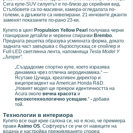
Сега купе-SUV силуетът е по-близо до серийния вид.
Стълбовете са по-масивни, камера-огледалата по-
големи, а дръжките са нивелирани. 21-инчовите джанти
заменят показаните по-рано 23-ки.
Купето в цвят
Propulsion Yellow Pearl
получава черни
гланцирани детайли и червени спирачки
Brembo
.
Предната решетка образува усмихната форма, докато
задната част завършва с бързоспускащ се спойлер и
Full-LED светлинна лента, напомняща
Tesla Model Y
„Juniper“
.
„Създадохме спортно купе, което изразява
динамика чрез отлична аеродинамика.“ —
Ясутаке Цучида, креативен директор и
вицепрезидент на American Honda R&D.
„Новият модел ще прекрои идентичността на
Acura около
вечна красота
и
високотехнологично усещане
.“
-
добави
той.
Технологии в интериора
Купето все още крие салона си, но е ясно, че премиера
прави
Asimo OS
. Софтуерът се учи от навиците на
водача и настройва преживяването според