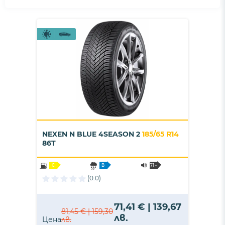
NEXEN N BLUE 4SEASON 2
185/65 R14
86T
C
B
71 -
B
(0.0)
71,41 € | 139,67
81,45 € | 159,30
лв.
Цена
лв.