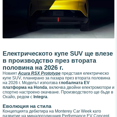
Електрическото купе SUV ще влезе
в производство през втората
половина на 2026 г.
Новият
Acura RSX Prototype
представя електрическо
купе SUV, планирано за пазара през втората половина
на 2026 г. Моделът използва
глобалната EV
платформа на Honda
, включва двойни електромотори и
спортно настроено окачване. Производството ще бъде в
Охайо, редом с
Integra
.
Еволюция на стила
Концепцията дебютира на Monterey Car Week като
развитие на миналогодишния Performance EV Concept.