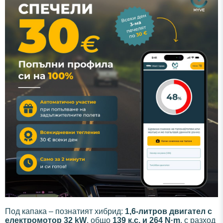
Под капака – познатият хибрид:
1,6-литров двигател с
електромотор 32 kW
, общо
139 к.с. и 264 N·m
, с разход