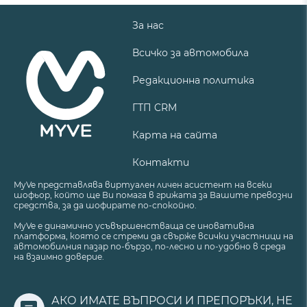
За нас
Всичко за автомобила
Редакционна политика
ГТП CRM
Карта на сайта
Контакти
MyVe представлява виртуален личен асистент на всеки
шофьор, който ще Ви помага в грижата за Вашите превозни
средства, за да шофирате по-спокойно.
MyVe е динамично усъвършенстваща се иновативна
платформа, която се стреми да свърже всички участници на
автомобилния пазар по-бързо, по-лесно и по-удобно в среда
на взаимно доверие.
АКО ИМАТЕ ВЪПРОСИ И ПРЕПОРЪКИ, НЕ