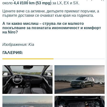
около
4,4 l/100 km (53 mpg)
за LX, EX и SX.
Цените вече са активни, дилърите приемат поръчки, а
първите доставки се очакват към края на годината.
А ти какво мислиш – струва ли си малкото
поскъпване за познатата икономичност и комфорт
на Niro?
Изображения: Kia
ГАЛЕРИЯ: