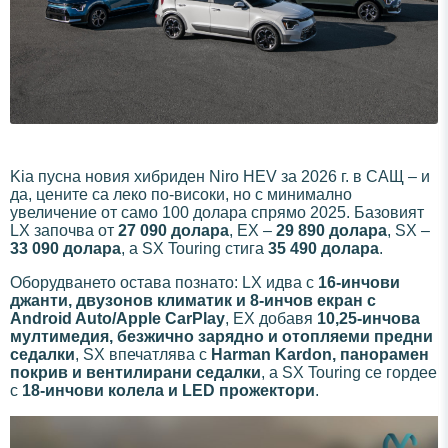
Kia пусна новия хибриден Niro HEV за 2026 г. в САЩ – и
да, цените са леко по-високи, но с минимално
увеличение от само 100 долара спрямо 2025. Базовият
LX започва от
27 090 долара
, EX –
29 890 долара
, SX –
33 090 долара
, а SX Touring стига
35 490 долара
.
Оборудването остава познато: LX идва с
16-инчови
джанти, двузонов климатик и 8-инчов екран с
Android Auto/Apple CarPlay
, EX добавя
10,25-инчова
мултимедия, безжично зарядно и отопляеми предни
седалки
, SX впечатлява с
Harman Kardon, панорамен
покрив и вентилирани седалки
, а SX Touring се гордее
с
18-инчови колела и LED прожектори
.