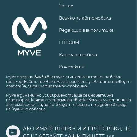
За нас
Всичко за автомобила
Редакционна политика
ГТП CRM
Карта на сайта
Контакти
MyVe представлява виртуален личен асистент на всеки
шофьор, който ще Ви помага в грижата за Вашите превозни
средства, за да шофирате по-спокойно.
MyVe е динамично усъвършенстваща се иновативна
платформа, която се стреми да свърже всички участници на
автомобилния пазар по-бързо, по-лесно и по-удобно в среда
на взаимно доверие.
АКО ИМАТЕ ВЪПРОСИ И ПРЕПОРЪКИ, НЕ
СЕ КОЛЕБАЙТЕ ДА НИ ПИШЕТЕ
ТУК