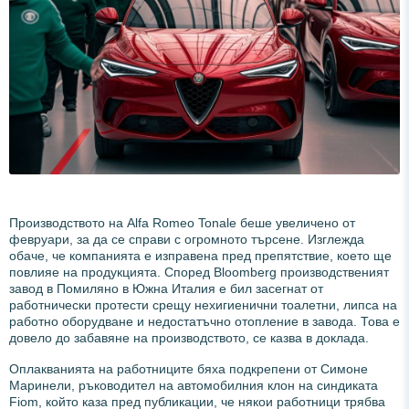
Производството на Alfa Romeo Tonale беше увеличено от
февруари, за да се справи с огромното търсене. Изглежда
обаче, че компанията е изправена пред препятствие, което ще
повлияе на продукцията. Според Bloomberg производственият
завод в Помиляно в Южна Италия е бил засегнат от
работнически протести срещу нехигиенични тоалетни, липса на
работно оборудване и недостатъчно отопление в завода. Това е
довело до забавяне на производството, се казва в доклада.
Оплакванията на работниците бяха подкрепени от Симоне
Маринели, ръководител на автомобилния клон на синдиката
Fiom, който каза пред публикации, че някои работници трябва