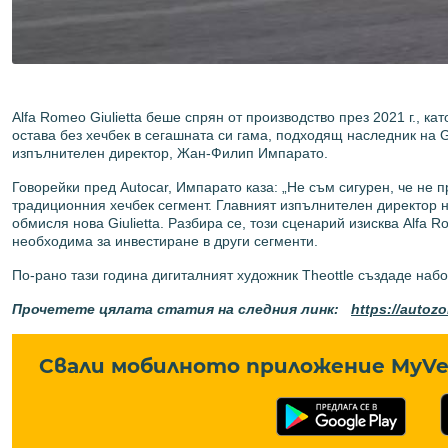
Alfa Romeo Giulietta беше спрян от производство през 2021 г., к
остава без хечбек в сегашната си гама, подходящ наследник на G
изпълнителен директор, Жан-Филип Импарато.
Говорейки пред Autocar, Импарато каза: „Не съм сигурен, че не п
традиционния хечбек сегмент. Главният изпълнителен директор н
обмисля нова Giulietta. Разбира се, този сценарий изисква Alfa
необходима за инвестиране в други сегменти.
По-рано тази година дигиталният художник Theottle създаде набо
Прочетете цялата статия на следния линк:
https://autoz
Свали мобилното приложение MyVe 