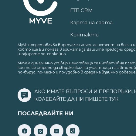
ГТП CRM
Карта на сайта
Контакти
MyVe представлява виртуален личен асистент на всеки 
който ще Ви помага в грижата за Вашите превозни средст
шофирате по-спокойно.
MyVe е динамично усъвършенстваща се иновативна плат
която се стреми да свърже всички участници на автомоб
по-бързо, по-лесно и по-удобно в среда на взаимно доверие
АКО ИМАТЕ ВЪПРОСИ И ПРЕПОРЪКИ, 
КОЛЕБАЙТЕ ДА НИ ПИШЕТЕ
ТУК
ПОСЛЕДВАЙТЕ НИ