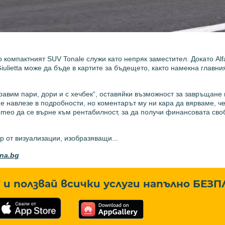
ато компактният SUV Tonale служи като непряк заместител. Докато A
iulietta може да бъде в картите за бъдещето, както намекна главни
равим пари, дори и с хечбек“, оставяйки възможност за завръщане н
е навлезе в подробности, но коментарът му ни кара да вярваме, ч
 Romeo да се върне към рентабилност, за да получи финансовата сво
р от визуализации, изобразяващи...
ona.bg
и ползвай всички услуги напълно
БЕЗП