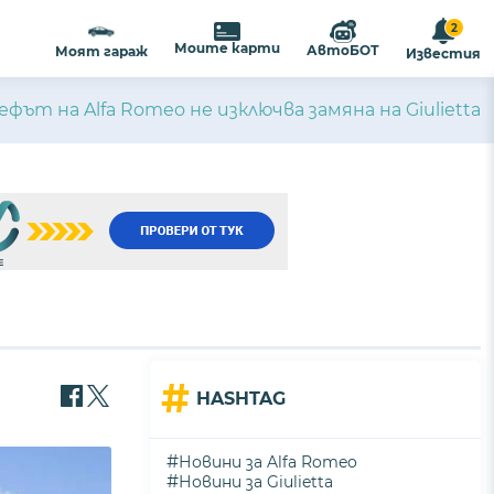
2
Моите карти
АвтоБОТ
Моят гараж
Известия
фът на Alfa Romeo не изключва замяна на Giulietta
#
HASHTAG
#
Новини за Alfa Romeo
#
Новини за Giulietta