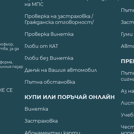
на МПС
Път
Проверка на застраховка /
Гражданска отговорност/
Заст
Проверка винетка
Гуми
шофьор,
Глоби от КАТ
Авт
ва, за да
Глоби без Винетка
ПРЕ
форма,
илния пазар
Данък на Вашия автомобил
.
Пъти
сигн
Пътна обстановка
НЕ СЕ
Аз н
КУПИ ИЛИ ПОРЪЧАЙ ОНЛАЙН
Лист
Винетка
Учеб
Застраховка
Чест
Абонаментни карти
норм