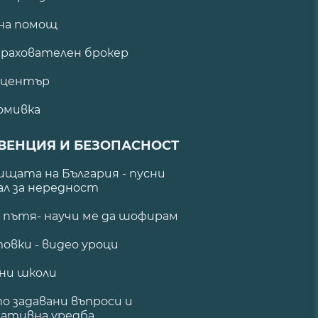
на помощ
рахователен брокер
 център
омивка
ВЕНЦИЯ И БЕЗОПАСНОСТ
щата на България - пусни
ал за нередност
а пътя- научи ме да шофирам
овки - видео уроци
ни школи
о задавани въпроси и
ативна уредба