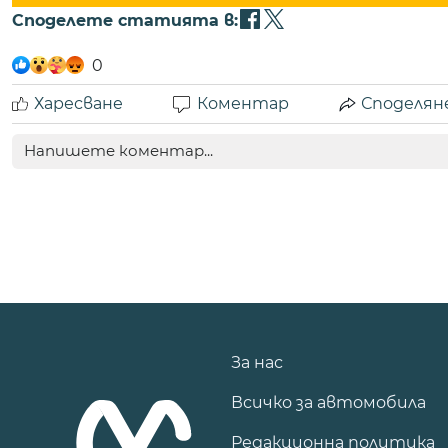
Споделете статията в:
0
Харесване
Коментар
Споделян
За нас
Всичко за автомобила
Редакционна политика