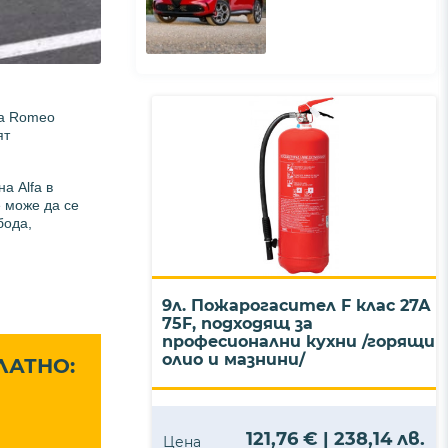
lfa Romeo
ят
а Alfa в
е може да се
бода,
9л. Пожарогасител F клас 27А
75F, подходящ за
професионални кухни /горящи
олио и мазнини/
ЛАТНО:
121,76 € | 238,14 лв.
Цена