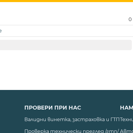
0
е
ПРОВЕРИ ПРИ НАС
НАМ
Валидни винетка, застраховка и ГТП
Техн
Проверка технически преглед /гтп/
Авто