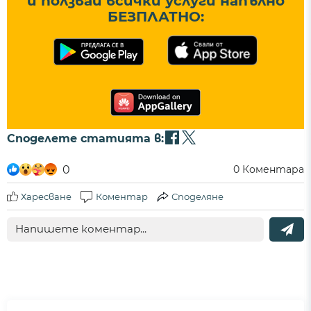
и ползвай всички услуги напълно
БЕЗПЛАТНО:
Споделете статията в:
0
0
Коментара
Харесване
Коментар
Споделяне