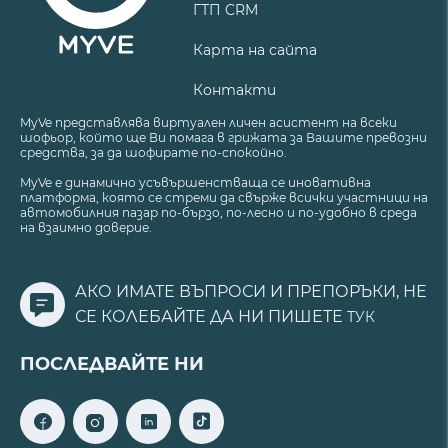
ГТП CRM
Карта на сайта
Контакти
MyVe представлява виртуален личен асистент на всеки
шофьор, който ще Ви помага в грижата за Вашите превозни
средства, за да шофирате по-спокойно.
MyVe е динамично усъвършенстваща се иновативна
платформа, която се стреми да свърже всички участници на
автомобилния пазар по-бързо, по-лесно и по-удобно в среда
на взаимно доверие.
АКО ИМАТЕ ВЪПРОСИ И ПРЕПОРЪКИ, НЕ
СЕ КОЛЕБАЙТЕ ДА НИ ПИШЕТЕ
ТУК
ПОСЛЕДВАЙТЕ НИ