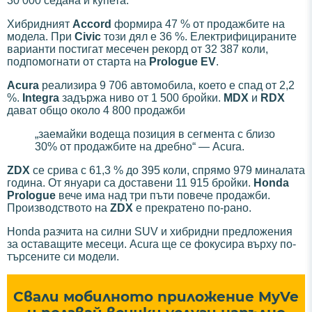
30 000 седана и купета.
Хибридният
Accord
формира 47 % от продажбите на
модела. При
Civic
този дял е 36 %. Електрифицираните
варианти постигат месечен рекорд от 32 387 коли,
подпомогнати от старта на
Prologue EV
.
Acura
реализира 9 706 автомобила, което е спад от 2,2
%.
Integra
задържа ниво от 1 500 бройки.
MDX
и
RDX
дават общо около 4 800 продажби
„заемайки водеща позиция в сегмента с близо
30% от продажбите на дребно“ — Acura.
ZDX
се срива с 61,3 % до 395 коли, спрямо 979 миналата
година. От януари са доставени 11 915 бройки.
Honda
Prologue
вече има над три пъти повече продажби.
Производството на
ZDX
е прекратено по-рано.
Honda разчита на силни SUV и хибридни предложения
за оставащите месеци. Acura ще се фокусира върху по-
търсените си модели.
Свали мобилното приложение MyVe