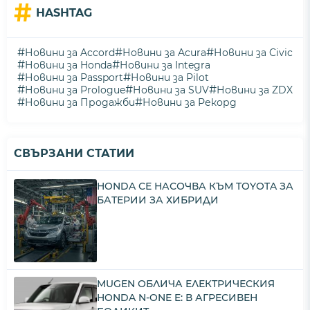
#
HASHTAG
#
#
#
Новини за Accord
Новини за Acura
Новини за Civic
#
#
Новини за Honda
Новини за Integra
#
#
Новини за Passport
Новини за Pilot
#
#
#
Новини за Prologue
Новини за SUV
Новини за ZDX
#
#
Новини за Продажби
Новини за Рекорд
СВЪРЗАНИ СТАТИИ
HONDA СЕ НАСОЧВА КЪМ TOYOTA ЗА
БАТЕРИИ ЗА ХИБРИДИ
MUGEN ОБЛИЧА ЕЛЕКТРИЧЕСКИЯ
HONDA N-ONE E: В АГРЕСИВЕН