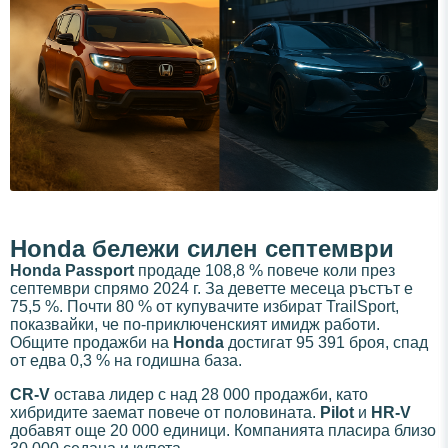
Honda бележи силен септември
Honda Passport
продаде 108,8 % повече коли през
септември спрямо 2024 г. За деветте месеца ръстът е
75,5 %. Почти 80 % от купувачите избират TrailSport,
показвайки, че по-приключенският имидж работи.
Общите продажби на
Honda
достигат 95 391 броя, спад
от едва 0,3 % на годишна база.
CR-V
остава лидер с над 28 000 продажби, като
хибридите заемат повече от половината.
Pilot
и
HR-V
добавят още 20 000 единици. Компанията пласира близо