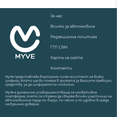
За нас
Всичко за автомобила
Редакционна политика
ГТП CRM
Карта на сайта
Контакти
MyVe представлява виртуален личен асистент на всеки
шофьор, който ще Ви помага в грижата за Вашите превозни
средства, за да шофирате по-спокойно.
MyVe е динамично усъвършенстваща се иновативна
платформа, която се стреми да свърже всички участници на
автомобилния пазар по-бързо, по-лесно и по-удобно в среда
на взаимно доверие.