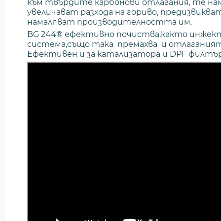
към твърдите карбонови отлагания, те н
увеличават разхода на гориво, предизвиква
намаляват производителността им.
BG 244® ефективно почиства,както инжект
система,също така премахва и отлаганият
Ефективен и за катализатора и DPF филт