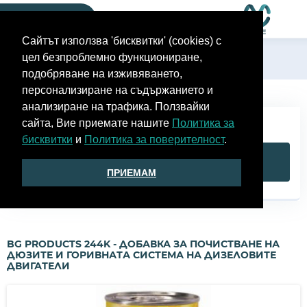
Моят гараж
Сайтът използва 'бисквитки' (cookies) с
цел безпроблемно функциониране,
Назад
подобряване на изживяването,
персонализиране на съдържанието и
анализиране на трафика. Ползвайки
45,00 € | 88,01 лв.
сайта, Вие приемате нашите
Политика за
бисквитки
и
Политика за поверителност
.
КУПИ
ПРИЕМАМ
BG PRODUCTS 244K - ДОБАВКА ЗА ПОЧИСТВАНЕ НА
ДЮЗИТЕ И ГОРИВНАТА СИСТЕМА НА ДИЗЕЛОВИТЕ
ДВИГАТЕЛИ