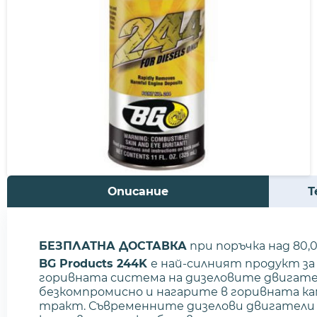
Описание
Т
БЕЗПЛАТНА ДОСТАВКА
при поръчка над 80,
BG Products 244K
е най-силният продукт за
горивната система на дизеловите двигате
безкомпромисно и нагарите в горивната к
тракт. Съвременните дизелови двигатели