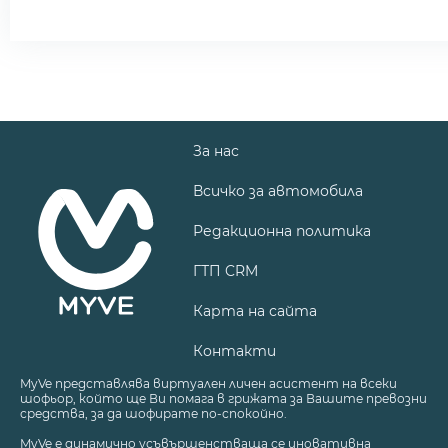
За нас
Всичко за автомобила
Редакционна политика
ГТП CRM
Карта на сайта
Контакти
MyVe представлява виртуален личен асистент на всеки
шофьор, който ще Ви помага в грижата за Вашите превозни
средства, за да шофирате по-спокойно.
MyVe е динамично усъвършенстваща се иновативна