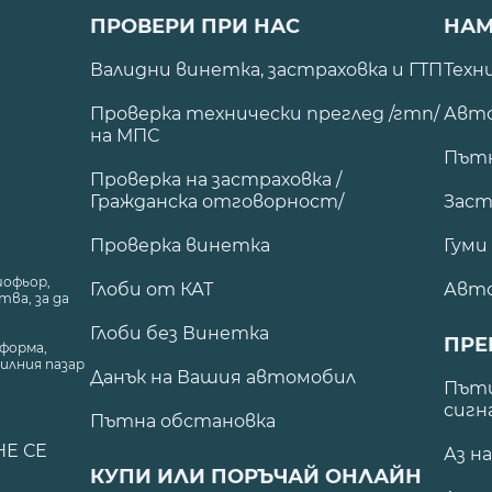
ПРОВЕРИ ПРИ НАС
НАМ
Валидни винетка, застраховка и ГТП
Техн
Проверка технически преглед /гтп/
Авто
на МПС
Път
Проверка на застраховка /
Гражданска отговорност/
Заст
Проверка винетка
Гуми
шофьор,
Глоби от КАТ
Авт
ва, за да
Глоби без Винетка
ПРЕ
форма,
илния пазар
Данък на Вашия автомобил
.
Пъти
сигн
Пътна обстановка
НЕ СЕ
Аз н
КУПИ ИЛИ ПОРЪЧАЙ ОНЛАЙН