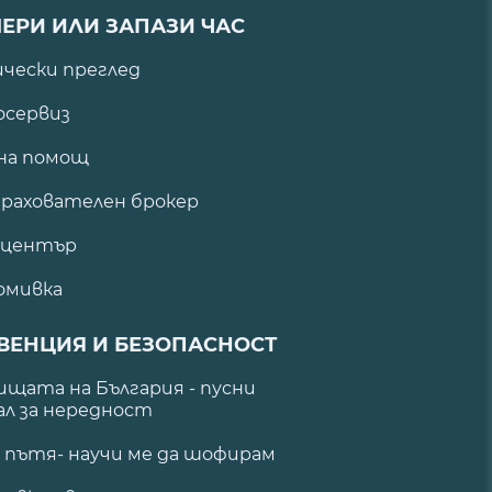
ЕРИ ИЛИ ЗАПАЗИ ЧАС
ически преглед
сервиз
на помощ
рахователен брокер
 център
омивка
ВЕНЦИЯ И БЕЗОПАСНОСТ
щата на България - пусни
ал за нередност
а пътя- научи ме да шофирам