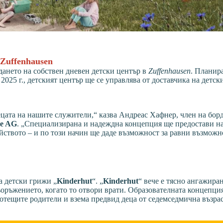
 Zuffenhausen
ането на собствен дневен детски център в
Zuffenhausen
. Планир
2025 г., детският център ще се управлява от доставчика на детс
цата на нашите служители,“ казва Андреас Хафнер, член на борд
he AG
. „Специализирана и надеждна концепция ще предостави н
йството – и по този начин ще даде възможност за равни възможн
а детски грижи „
Kinderhut
“. „
Kinderhut
“ вече е тясно ангажира
ъоръжението, когато то отвори врати. Образователната концепци
ботещите родители и взема предвид деца от седемседмична възрас