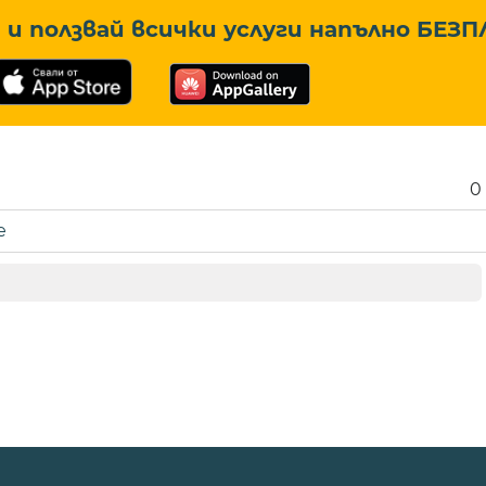
и ползвай всички услуги напълно
БЕЗП
0
е