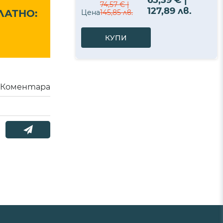
65,39 € |
74,57 € |
127,89 лв.
ЛАТНО:
Цена
145,85 лв.
КУПИ
Коментара