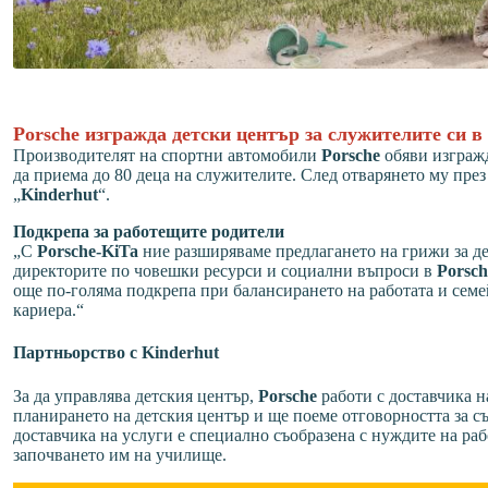
Porsche изгражда детски център за служителите си в
Производителят на спортни автомобили
Porsche
обяви изгражд
да приема до 80 деца на служителите. След отварянето му през 
„
Kinderhut
“.
Подкрепа за работещите родители
„С
Porsche-KiTa
ние разширяваме предлагането на грижи за де
директорите по човешки ресурси и социални въпроси в
Porsc
още по-голяма подкрепа при балансирането на работата и семе
кариера.“
Партньорство с Kinderhut
За да управлява детския център,
Porsche
работи с доставчика н
планирането на детския център и ще поеме отговорността за с
доставчика на услуги е специално съобразена с нуждите на ра
започването им на училище.