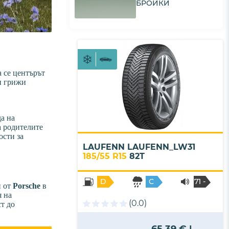
БРОЙКИ
а се центърът
ки грижи
а на
а родителите
ости за
LAUFENN LAUFENN_LW31
185/55 R15
82T
D
C
71 -
н от
Porsche
в
B
я на
(0.0)
т до