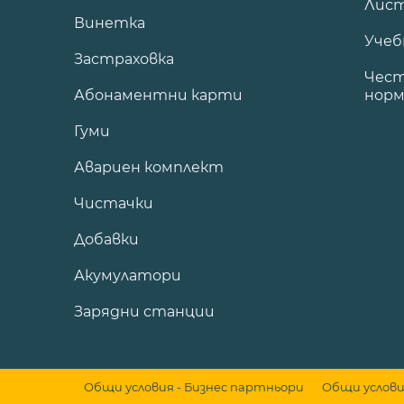
Лист
Винетка
Учеб
Застраховка
Чест
Абонаментни карти
норм
Гуми
Авариен комплект
Чистачки
Добавки
Акумулатори
Зарядни станции
Общи условия - Бизнес партньори
Общи услов