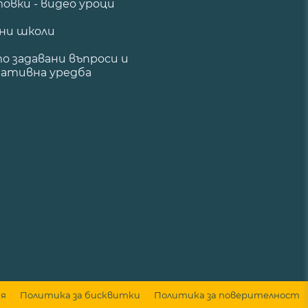
овки - видео уроци
ни школи
о задавани въпроси и
ативна уредба
ия
Политика за бисквитки
Политика за поверителност