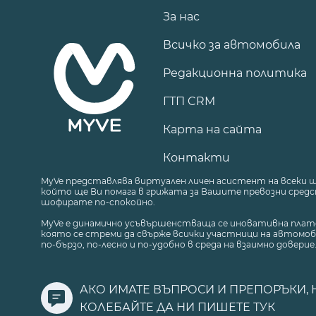
За нас
Всичко за автомобила
Редакционна политика
ГТП CRM
Карта на сайта
Контакти
MyVe представлява виртуален личен асистент на всеки 
който ще Ви помага в грижата за Вашите превозни средст
шофирате по-спокойно.
MyVe е динамично усъвършенстваща се иновативна плат
която се стреми да свърже всички участници на автомоб
по-бързо, по-лесно и по-удобно в среда на взаимно доверие
АКО ИМАТЕ ВЪПРОСИ И ПРЕПОРЪКИ, 
КОЛЕБАЙТЕ ДА НИ ПИШЕТЕ
ТУК