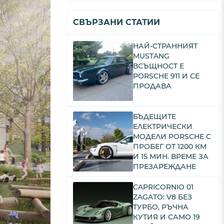
СВЪРЗАНИ СТАТИИ
НАЙ-СТРАННИЯТ
MUSTANG
ВСЪЩНОСТ Е
PORSCHE 911 И СЕ
ПРОДАВА
БЪДЕЩИТЕ
ЕЛЕКТРИЧЕСКИ
МОДЕЛИ PORSCHE С
ПРОБЕГ ОТ 1200 КМ
И 15 МИН. ВРЕМЕ ЗА
ПРЕЗАРЕЖДАНЕ
CAPRICORNIO 01
ZAGATO: V8 БЕЗ
ТУРБО, РЪЧНА
КУТИЯ И САМО 19