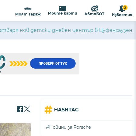
2
Моите карти
АвтоБОТ
Моят гараж
Известия
 отваря нов детски дневен център в Цуфенхаузен
#
HASHTAG
#
Новини за Porsche