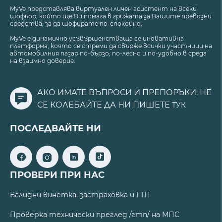
MyVe представлява виртуален личен асистент на всеки
шофьор, който ще Ви помага в грижата за Вашите превозни
средства, за да шофирате по-спокойно.
MyVe е динамично усъвършенстваща се иновативна
платформа, която се стреми да свърже всички участници на
автомобилния пазар по-бързо, по-лесно и по-удобно в среда
на взаимно доверие.
АКО ИМАТЕ ВЪПРОСИ И ПРЕПОРЪКИ, НЕ
СЕ КОЛЕБАЙТЕ ДА НИ ПИШЕТЕ
ТУК
ПОСЛЕДВАЙТЕ НИ
ПРОВЕРИ ПРИ НАС
Валидни винетка, застраховка и ГТП
Проверка технически преглед /гтп/ на МПС