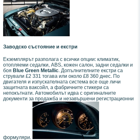
Заводско състояние и екстри
Екземплярът разполага с всички опции: климатик,
отопляеми седалки, ABS, кожен салон, задни седалки и
боя
Blue Green Metallic
. Допълнителните екстри са
стрували £2 331 тогава или около £8 360 днес. По
двигателя и изпускателната система все още личи
защитната ваксойл, а фабричните стикери са
непокътнати. Автомобилът идва с оригиналните
документи за продажба и незавършени регистрационни
формуляри.