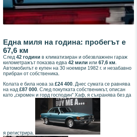
Една миля на година: пробегът е
67,6 км
След
42 години
в климатизиран и обезвлажнен гараж
километражът показва едва
42 мили
или
67,6 км
.
Автомобилът е купен на 30 ноември 1982 г. и незабавно
прибран от собственика.
Колата е била нова за
£24 400
. Днес сумата се равнява
на над
£87 000
. След покупката собственикът, описан
като „скромен и горд господин“ Хаф, я съхранява без да
я регистрира.