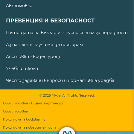
Автомивка
ПРЕВЕНЦИЯ И БЕЗОПАСНОСТ
Пътищата на България - пусни сигнал за нередност
Аз на пътя- научи ме да шофирам
Листовки - видео уроци
Учебни школи
Често задавани въпроси и нормативна уредба
© 2026 Myve. All Rights Reserved.
Общи условия - Бизнес партньори
Общи условия
Политика за бисквитки
Политика за поверителност