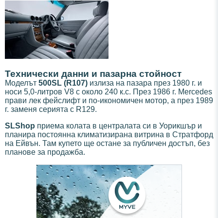
Технически данни и пазарна стойност
Моделът
500SL (R107)
излиза на пазара през 1980 г. и
носи 5,0-литров V8 с около 240 к.с. През 1986 г. Mercedes
прави лек фейслифт и по-икономичен мотор, а през 1989
г. заменя серията с R129.
SLShop
приема колата в централата си в Уорикшър и
планира постоянна климатизирана витрина в Стратфорд
на Ейвън. Там купето ще остане за публичен достъп, без
планове за продажба.