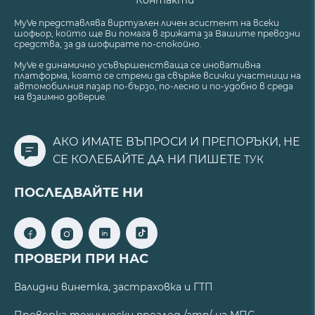
Контакти
MyVe представлява виртуален личен асистент на всеки
шофьор, който ще Ви помага в грижата за Вашите превозни
средства, за да шофирате по-спокойно.
MyVe е динамично усъвършенстваща се иновативна
платформа, която се стреми да свърже всички участници на
автомобилния пазар по-бързо, по-лесно и по-удобно в среда
на взаимно доверие.
АКО ИМАТЕ ВЪПРОСИ И ПРЕПОРЪКИ, НЕ
СЕ КОЛЕБАЙТЕ ДА НИ ПИШЕТЕ
ТУК
ПОСЛЕДВАЙТЕ НИ
ПРОВЕРИ ПРИ НАС
Валидни винетка, застраховка и ГТП