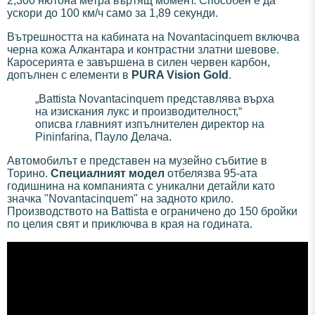
2,300 нютона метра въртящ момент. Способен е да
ускори до 100 км/ч само за 1,89 секунди.
Вътрешността на кабината на Novantacinquem включва
черна кожа Алкантара и контрастни златни шевове.
Каросерията е завършена в силен червен карбон,
допълнен с елементи в
PURA Vision Gold
.
„Battista Novantacinquem представлява върха
на изискания лукс и производителност,“
описва главният изпълнителен директор на
Pininfarina, Пауло Делача.
Автомобилът е представен на музейно събитие в
Торино.
Специалният модел
отбелязва 95-ата
годишнина на компанията с уникални детайли като
значка "Novantacinquem" на задното крило.
Производството на Battista е ограничено до 150 бройки
по целия свят и приключва в края на годината.