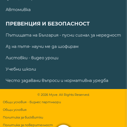
Автомивка
ПРЕВЕНЦИЯ И БЕЗОПАСНОСТ
Пътищата на България - пусни сигнал за нередност
Аз на пътя- научи ме да шофирам
Листовки - видео уроци
Учебни школи
Често задавани въпроси и нормативна уредба
© 2026 Myve. All Rights Reserved.
Общи условия - Бизнес партньори
Общи условия
Политика за бисквитки
Политика за поверителност