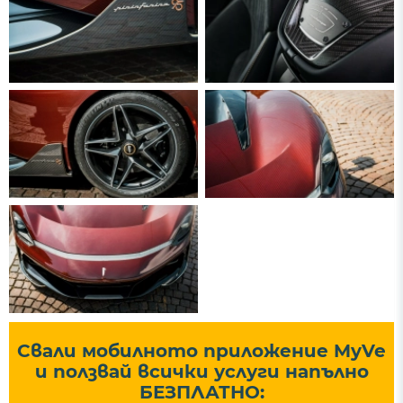
Свали мобилното приложение MyVe
и ползвай всички услуги напълно
БЕЗПЛАТНО: