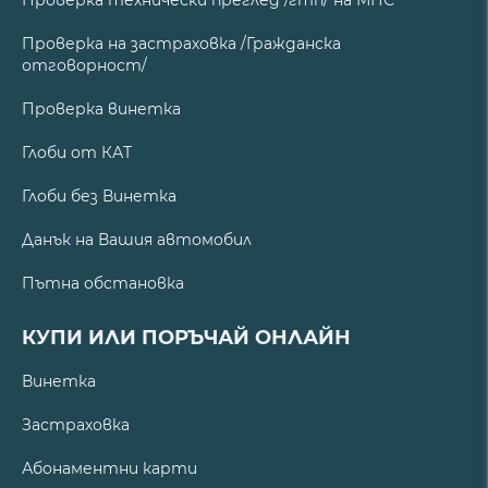
Проверка технически преглед /гтп/ на МПС
Проверка на застраховка /Гражданска
отговорност/
Проверка винетка
Глоби от КАТ
Глоби без Винетка
Данък на Вашия автомобил
Пътна обстановка
КУПИ ИЛИ ПОРЪЧАЙ ОНЛАЙН
Винетка
Застраховка
Абонаментни карти