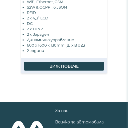
Wifi, Ethernet, GSM
S2W & OCPP 1.6 JSON
RFID
2 х 4,3” LCD
DC
2 x Тип 2
2 х вграден
Динамично управление
600 х 1600 х 130mm (Ш х В х Д)
2 години
ВИЖ ПОВЕЧЕ
За нас
Всичко за автомобила