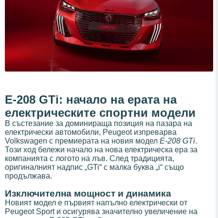
E-208 GTi: начало на ерата на
електрическите спортни модели
В състезание за доминираща позиция на пазара на
електрически автомобили, Peugeot изпреварва
Volkswagen с премиерата на новия модел
E-208 GTi
.
Този ход бележи начало на нова електрическа ера за
компанията с логото на лъв. След традицията,
оригиналният надпис „GTi“ с малка буква „i“ също
продължава.
Изключителна мощност и динамика
Новият модел е първият напълно електрически от
Peugeot Sport и осигурява значително увеличение на