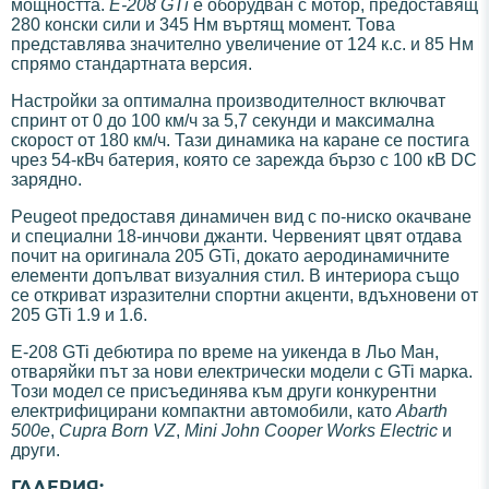
мощността.
E-208 GTi
е оборудван с мотор, предоставящ
280 конски сили и 345 Нм въртящ момент. Това
представлява значително увеличение от 124 к.с. и 85 Нм
спрямо стандартната версия.
Настройки за оптимална производителност включват
спринт от 0 до 100 км/ч за 5,7 секунди и максимална
скорост от 180 км/ч. Тази динамика на каране се постига
чрез 54-кВч батерия, която се зарежда бързо с 100 кВ DC
зарядно.
Peugeot предоставя динамичен вид с по-ниско окачване
и специални 18-инчови джанти. Червеният цвят отдава
почит на оригинала 205 GTi, докато аеродинамичните
елементи допълват визуалния стил. В интериора също
се откриват изразителни спортни акценти, вдъхновени от
205 GTi 1.9 и 1.6.
E-208 GTi дебютира по време на уикенда в Льо Ман,
отваряйки път за нови електрически модели с GTi марка.
Този модел се присъединява към други конкурентни
електрифицирани компактни автомобили, като
Abarth
500e
,
Cupra Born VZ
,
Mini John Cooper Works Electric
и
други.
ГАЛЕРИЯ: