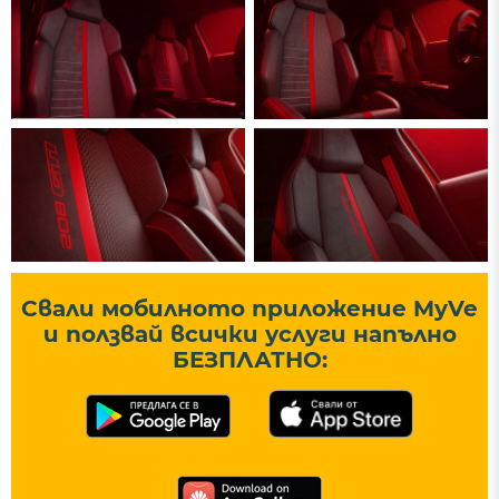
Свали мобилното приложение MyVe
и ползвай всички услуги напълно
БЕЗПЛАТНО: