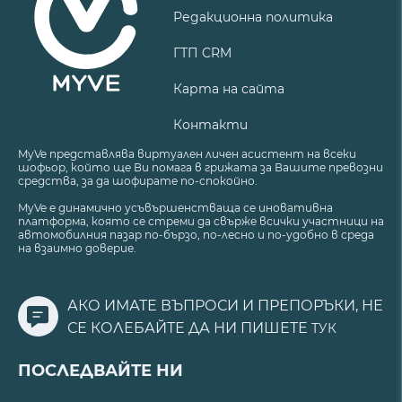
Редакционна политика
ГТП CRM
Карта на сайта
Контакти
MyVe представлява виртуален личен асистент на всеки
шофьор, който ще Ви помага в грижата за Вашите превозни
средства, за да шофирате по-спокойно.
MyVe е динамично усъвършенстваща се иновативна
платформа, която се стреми да свърже всички участници на
автомобилния пазар по-бързо, по-лесно и по-удобно в среда
на взаимно доверие.
АКО ИМАТЕ ВЪПРОСИ И ПРЕПОРЪКИ, НЕ
СЕ КОЛЕБАЙТЕ ДА НИ ПИШЕТЕ
ТУК
ПОСЛЕДВАЙТЕ НИ