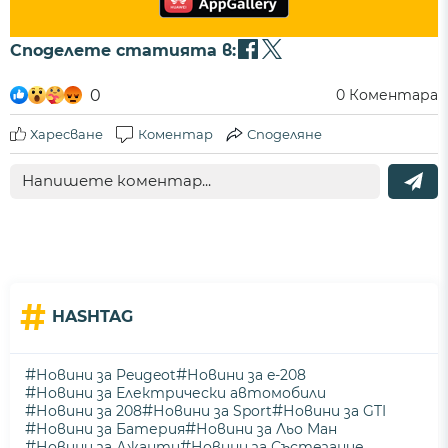
Споделете статията в:
0
0
Коментара
Харесване
Коментар
Споделяне
#
HASHTAG
#
#
Новини за Peugeot
Новини за e-208
#
Новини за Електрически автомобили
#
#
#
Новини за 208
Новини за Sport
Новини за GTI
#
#
Новини за Батерия
Новини за Льо Ман
#
#
Новини за Джанти
Новини за Състезание