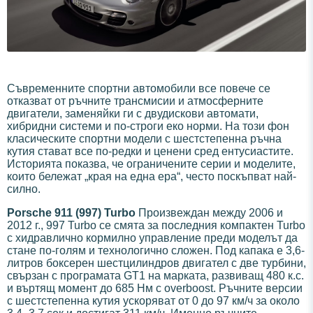
Съвременните спортни автомобили все повече се
отказват от ръчните трансмисии и атмосферните
двигатели, заменяйки ги с двудискови автомати,
хибридни системи и по-строги еко норми. На този фон
класическите спортни модели с шестстепенна ръчна
кутия стават все по-редки и ценени сред ентусиастите.
Историята показва, че ограничените серии и моделите,
които бележат „края на една ера“, често поскъпват най-
силно.
Porsche 911 (997) Turbo
Произвеждан между 2006 и
2012 г., 997 Turbo се смята за последния компактен Turbo
с хидравлично кормилно управление преди моделът да
стане по-голям и технологично сложен. Под капака е 3,6-
литров боксерен шестцилиндров двигател с две турбини,
свързан с програмата GT1 на марката, развиващ 480 к.с.
и въртящ момент до 685 Нм с overboost. Ръчните версии
с шестстепенна кутия ускоряват от 0 до 97 км/ч за около