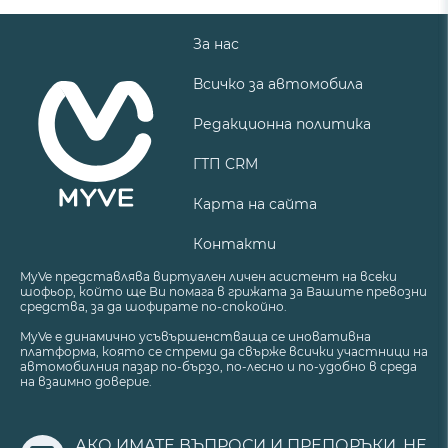
За нас
Всичко за автомобила
Редакционна политика
ГТП CRM
Карта на сайта
Контакти
MyVe представлява виртуален личен асистент на всеки
шофьор, който ще Ви помага в грижата за Вашите превозни
средства, за да шофирате по-спокойно.
MyVe е динамично усъвършенстваща се иновативна
платформа, която се стреми да свърже всички участници на
автомобилния пазар по-бързо, по-лесно и по-удобно в среда
на взаимно доверие.
АКО ИМАТЕ ВЪПРОСИ И ПРЕПОРЪКИ, НЕ