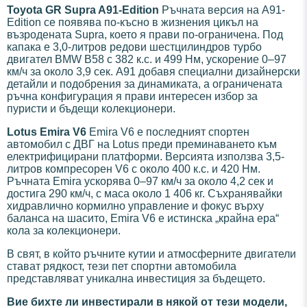
Toyota GR Supra A91-Edition
Ръчната версия на A91-
Edition се появява по-късно в жизнения цикъл на
възродената Supra, което я прави по-ограничена. Под
капака е 3,0-литров редови шестцилиндров турбо
двигател BMW B58 с 382 к.с. и 499 Нм, ускорение 0–97
км/ч за около 3,9 сек. A91 добавя специални дизайнерски
детайли и подобрения за динамиката, а ограничената
ръчна конфигурация я прави интересен избор за
пуристи и бъдещи колекционери.
Lotus Emira V6
Emira V6 е последният спортен
автомобил с ДВГ на Lotus преди преминаването към
електрифицирани платформи. Версията използва 3,5-
литров компресорен V6 с около 400 к.с. и 420 Нм.
Ръчната Emira ускорява 0–97 км/ч за около 4,2 сек и
достига 290 км/ч, с маса около 1 406 кг. Съхранявайки
хидравлично кормилно управление и фокус върху
баланса на шасито, Emira V6 е истинска „крайна ера“
кола за колекционери.
В свят, в който ръчните кутии и атмосферните двигатели
стават рядкост, тези пет спортни автомобила
представляват уникална инвестиция за бъдещето.
Вие бихте ли инвестирали в някой от тези модели,