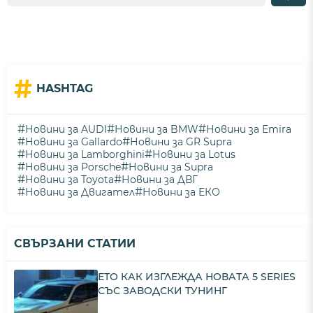
#
HASHTAG
#
#
#
Новини за AUDI
Новини за BMW
Новини за Emira
#
#
Новини за Gallardo
Новини за GR Supra
#
#
Новини за Lamborghini
Новини за Lotus
#
#
Новини за Porsche
Новини за Supra
#
#
Новини за Toyota
Новини за ДВГ
#
#
Новини за Двигател
Новини за ЕКО
СВЪРЗАНИ СТАТИИ
ЕТО КАК ИЗГЛЕЖДА НОВАТА 5 SERIES
СЪС ЗАВОДСКИ ТУНИНГ