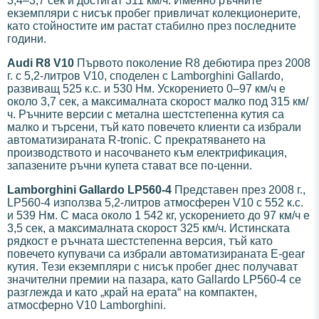
3,4–3,7 сек и достигат 311 км/ч. Именно ръчните
екземпляри с нисък пробег привличат колекционерите,
като стойностите им растат стабилно през последните
години.
Audi R8 V10
Първото поколение R8 дебютира през 2008
г. с 5,2-литров V10, споделен с Lamborghini Gallardo,
развиващ 525 к.с. и 530 Нм. Ускорението 0–97 км/ч е
около 3,7 сек, а максималната скорост малко под 315 км/
ч. Ръчните версии с метална шестстепенна кутия са
малко и търсени, тъй като повечето клиенти са избрали
автоматизираната R-tronic. С прекратяването на
производството и насочването към електрификация,
запазените ръчни купета стават все по-ценни.
Lamborghini Gallardo LP560-4
Представен през 2008 г.,
LP560-4 използва 5,2-литров атмосферен V10 с 552 к.с.
и 539 Нм. С маса около 1 542 кг, ускорението до 97 км/ч е
3,5 сек, а максималната скорост 325 км/ч. Истинската
рядкост е ръчната шестстепенна версия, тъй като
повечето купувачи са избрали автоматизираната E-gear
кутия. Тези екземпляри с нисък пробег днес получават
значителни премии на пазара, като Gallardo LP560-4 се
разглежда и като „край на ерата“ на компактен,
атмосферно V10 Lamborghini.