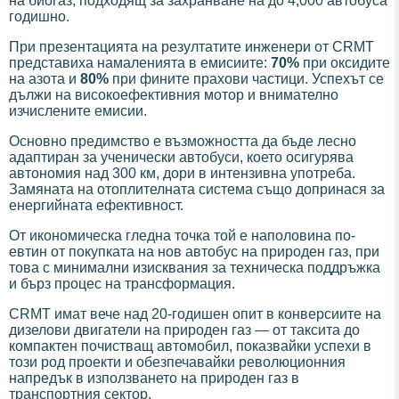
на биогаз, подходящ за захранване на до 4,000 автобуса
годишно.
При презентацията на резултатите инженери от CRMT
представиха намаленията в емисиите:
70%
при оксидите
на азота и
80%
при фините прахови частици. Успехът се
дължи на високоефективния мотор и внимателно
изчислените емисии.
Основно предимство е възможността да бъде лесно
адаптиран за ученически автобуси, което осигурява
автономия над 300 км, дори в интензивна употреба.
Замяната на отоплителната система също допринася за
енергийната ефективност.
От икономическа гледна точка той е наполовина по-
евтин от покупката на нов автобус на природен газ, при
това с минимални изисквания за техническа поддръжка
и бърз процес на трансформация.
CRMT имат вече над 20-годишен опит в конверсиите на
дизелови двигатели на природен газ — от таксита до
компактен почистващ автомобил, показвайки успехи в
този род проекти и обезпечавайки революционния
напредък в използването на природен газ в
транспортния сектор.