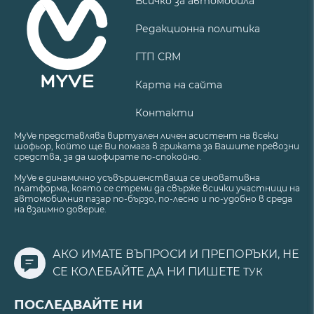
Всичко за автомобила
Редакционна политика
ГТП CRM
Карта на сайта
Контакти
MyVe представлява виртуален личен асистент на всеки
шофьор, който ще Ви помага в грижата за Вашите превозни
средства, за да шофирате по-спокойно.
MyVe е динамично усъвършенстваща се иновативна
платформа, която се стреми да свърже всички участници на
автомобилния пазар по-бързо, по-лесно и по-удобно в среда
на взаимно доверие.
АКО ИМАТЕ ВЪПРОСИ И ПРЕПОРЪКИ, НЕ
СЕ КОЛЕБАЙТЕ ДА НИ ПИШЕТЕ
ТУК
ПОСЛЕДВАЙТЕ НИ