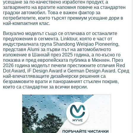
усещане за по-качествено изработен продукт, а
затварянето на вратите напомня повече на стандартен
градски автомобил. Това е важен фактор за
потребителите, които търсят премиум усещане дори в
най-компактния клас.
Визуално моделът също се отличава от останалите
предложения в сегмента. Linktour, която е част от
индустриалната група Shandong Weiqiao Pioneering,
представя Alumi за първи път на автомобилното
изложение в Шанхай през 2025 година, а по-късно го
показва и пред европейската публика в Мюнхен. През
2026 година моделът печели престижните отличия Red
Dot Award, iF Design Award и German Design Award. Сред
най-впечатляващите дизайнерски решения са
безрамковите врати и панорамният стъклен покрив,
които са стандартни за всички версии.