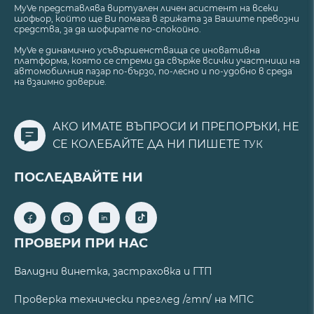
MyVe представлява виртуален личен асистент на всеки
шофьор, който ще Ви помага в грижата за Вашите превозни
средства, за да шофирате по-спокойно.
MyVe е динамично усъвършенстваща се иновативна
платформа, която се стреми да свърже всички участници на
автомобилния пазар по-бързо, по-лесно и по-удобно в среда
на взаимно доверие.
АКО ИМАТЕ ВЪПРОСИ И ПРЕПОРЪКИ, НЕ
СЕ КОЛЕБАЙТЕ ДА НИ ПИШЕТЕ
ТУК
ПОСЛЕДВАЙТЕ НИ
ПРОВЕРИ ПРИ НАС
Валидни винетка, застраховка и ГТП
Проверка технически преглед /гтп/ на МПС