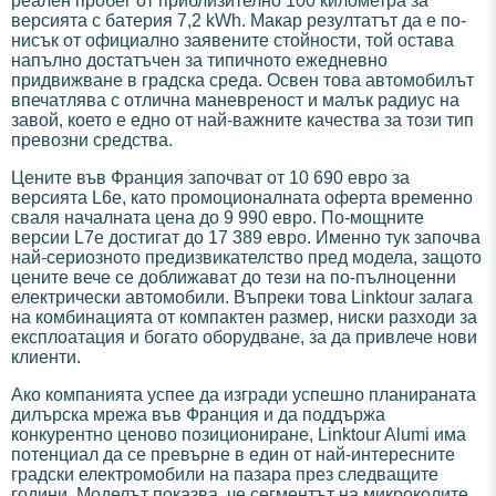
реален пробег от приблизително 100 километра за
версията с батерия 7,2 kWh. Макар резултатът да е по-
нисък от официално заявените стойности, той остава
напълно достатъчен за типичното ежедневно
придвижване в градска среда. Освен това автомобилът
впечатлява с отлична маневреност и малък радиус на
завой, което е едно от най-важните качества за този тип
превозни средства.
Цените във Франция започват от 10 690 евро за
версията L6e, като промоционалната оферта временно
сваля началната цена до 9 990 евро. По-мощните
версии L7e достигат до 17 389 евро. Именно тук започва
най-сериозното предизвикателство пред модела, защото
цените вече се доближават до тези на по-пълноценни
електрически автомобили. Въпреки това Linktour залага
на комбинацията от компактен размер, ниски разходи за
експлоатация и богато оборудване, за да привлече нови
клиенти.
Ако компанията успее да изгради успешно планираната
дилърска мрежа във Франция и да поддържа
конкурентно ценово позициониране, Linktour Alumi има
потенциал да се превърне в един от най-интересните
градски електромобили на пазара през следващите
години. Моделът показва, че сегментът на микроколите