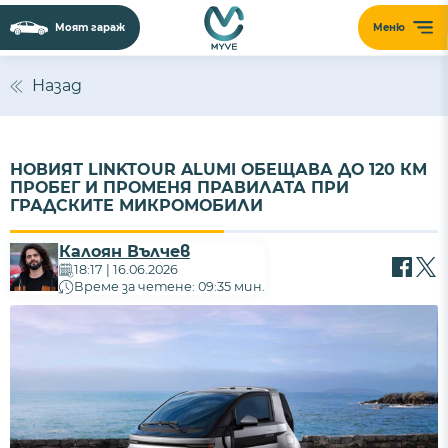
Моят гараж
Меню
Сайтът използва 'бисквитки' (cookies) с
цел безпроблемно функциониране,
Назад
подобряване на изживяването,
персонализиране на съдържанието и
анализиране на трафика. Ползвайки
НОВИЯТ LINKTOUR ALUMI ОБЕЩАВА ДО 120 КМ
сайта, Вие приемате нашите
Политика за
ПРОБЕГ И ПРОМЕНЯ ПРАВИЛАТА ПРИ
бисквитки
и
Политика за поверителност
.
ГРАДСКИТЕ МИКРОМОБИЛИ
Калоян Вълчев
ПРИЕМАМ
18:17 | 16.06.2026
Време за четене: 09:35 мин.