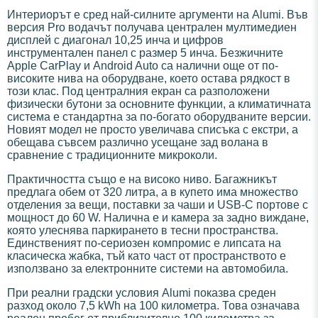
Интериорът е сред най-силните аргументи на Alumi. Във
версия Pro водачът получава централен мултимедиен
дисплей с диагонал 10,25 инча и цифров
инструментален панел с размер 5 инча. Безжичните
Apple CarPlay и Android Auto са налични още от по-
високите нива на оборудване, което остава рядкост в
този клас. Под централния екран са разположени
физически бутони за основните функции, а климатичната
система е стандартна за по-богато оборудваните версии.
Новият модел не просто увеличава списъка с екстри, а
обещава съвсем различно усещане зад волана в
сравнение с традиционните микроколи.
Практичността също е на високо ниво. Багажникът
предлага обем от 320 литра, а в купето има множество
отделения за вещи, поставки за чаши и USB-C портове с
мощност до 60 W. Налична е и камера за задно виждане,
която улеснява паркирането в тесни пространства.
Единственият по-сериозен компромис е липсата на
класическа жабка, тъй като част от пространството е
използвано за електронните системи на автомобила.
При реални градски условия Alumi показва среден
разход около 7,5 kWh на 100 километра. Това означава