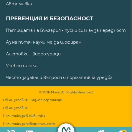
Автомивка
ПРЕВЕНЦИЯ И БЕЗОПАСНОСТ
Пътищата на България - пусни сигнал за нередност
Аз на пътя- научи ме да шофирам
Листовки - видео уроци
Учебни школи
Често задавани въпроси и нормативна уредба
© 2026 Myve. All Rights Reserved.
Общи условия - Бизнес партньори
Общи условия
Политика за бисквитки
Политика за поверителност