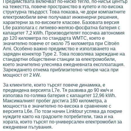
Предимствата включват по-ниско тегло, по-нисък център
на тежестта, повече пространство в купето и по-висока
структурна твърдост. Това показва, че дори компактните
електромобили вече получават инженерни решения,
характерни за по-високите класове. Базовата версия
L6e разполага с литиево-желязо-фосфатна батерия с
капацитет 7,2 kWh. Производителят посочва автономия
до 120 километра по стандарта WMTC, което е
значително повече от около 75 километра при Citroën
Ami. Особено важно предимство е използването на
заряден конектор Type 2. Това позволява зареждане на
стандартни обществени станции за електромобили,
което значително улеснява ежедневната експлоатация.
Зареждането отнема приблизително четири часа при
мощност от 2 kW.
За клиентите, които търсят повече динамика, е
предвидена версията L7e. Тя развива до 90 км/ч и
използва по-голяма батерия с капацитет 12,96 kWh.
Максималният пробег достига 180 километра, а
мощността е значително по-висока в сравнение с
версията L6e. По този начин Linktour успява да покрие
нуждите както на градските потребители, така и на
хората, които търсят по-универсален електромобил за
ежедневни пътувания.