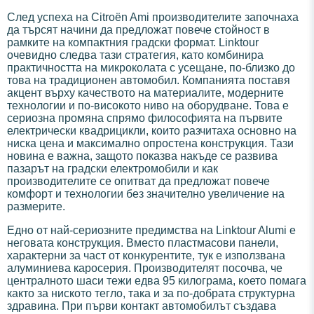
След успеха на Citroën Ami производителите започнаха
да търсят начини да предложат повече стойност в
рамките на компактния градски формат. Linktour
очевидно следва тази стратегия, като комбинира
практичността на микроколата с усещане, по-близко до
това на традиционен автомобил. Компанията поставя
акцент върху качеството на материалите, модерните
технологии и по-високото ниво на оборудване. Това е
сериозна промяна спрямо философията на първите
електрически квадрицикли, които разчитаха основно на
ниска цена и максимално опростена конструкция. Тази
новина е важна, защото показва накъде се развива
пазарът на градски електромобили и как
производителите се опитват да предложат повече
комфорт и технологии без значително увеличение на
размерите.
Едно от най-сериозните предимства на Linktour Alumi е
неговата конструкция. Вместо пластмасови панели,
характерни за част от конкурентите, тук е използвана
алуминиева каросерия. Производителят посочва, че
централното шаси тежи едва 95 килограма, което помага
както за ниското тегло, така и за по-добрата структурна
здравина. При първи контакт автомобилът създава