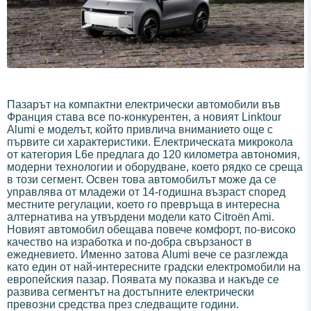
Пазарът на компактни електрически автомобили във
Франция става все по-конкурентен, а новият Linktour
Alumi е моделът, който привлича вниманието още с
първите си характеристики. Електрическата микрокола
от категория L6e предлага до 120 километра автономия,
модерни технологии и оборудване, което рядко се среща
в този сегмент. Освен това автомобилът може да се
управлява от младежи от 14-годишна възраст според
местните регулации, което го превръща в интересна
алтернатива на утвърдени модели като Citroën Ami.
Новият автомобил обещава повече комфорт, по-високо
качество на изработка и по-добра свързаност в
ежедневието. Именно затова Alumi вече се разглежда
като един от най-интересните градски електромобили на
европейския пазар. Появата му показва и накъде се
развива сегментът на достъпните електрически
превозни средства през следващите години.