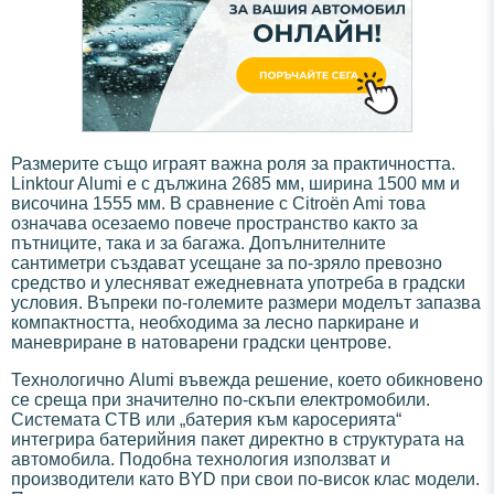
Размерите също играят важна роля за практичността.
Linktour Alumi е с дължина 2685 мм, ширина 1500 мм и
височина 1555 мм. В сравнение с Citroën Ami това
означава осезаемо повече пространство както за
пътниците, така и за багажа. Допълнителните
сантиметри създават усещане за по-зряло превозно
средство и улесняват ежедневната употреба в градски
условия. Въпреки по-големите размери моделът запазва
компактността, необходима за лесно паркиране и
маневриране в натоварени градски центрове.
Технологично Alumi въвежда решение, което обикновено
се среща при значително по-скъпи електромобили.
Системата CTB или „батерия към каросерията“
интегрира батерийния пакет директно в структурата на
автомобила. Подобна технология използват и
производители като BYD при свои по-висок клас модели.