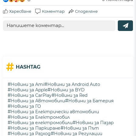
Харесване
Коментар
Споделяне
#
HASHTAG
#
#
Новини за Ami
Новини за Android Auto
#
#
Новини за Apple
Новини за BYD
#
#
Новини за CarPlay
Новини за Red
#
#
Новини за Автомобили
Новини за Батерия
#
Новини за ГО
#
Новини за Електрически автомобили
#
Новини за Електромобил
#
#
Новини за електромобили
Новини за Пазар
#
#
Новини за Паркиране
Новини за Път
#
#
Новини за Разход
Новини за Регулации