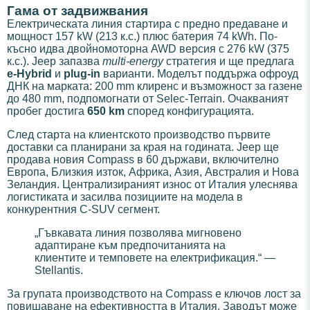
Гама от задвижвания
Електрическата линия стартира с предно предаване и
мощност 157 kW (213 к.с.) плюс батерия 74 kWh. По-
късно идва двойномоторна AWD версия с 276 kW (375
к.с.). Jeep запазва
multi-energy
стратегия и ще предлага
e-Hybrid
и
plug-in
варианти. Моделът поддържа офроуд
ДНК на марката: 200 mm клиренс и възможност за газене
до 480 mm, подпомогнати от Selec-Terrain. Очакваният
пробег достига
650 km
според конфигурацията.
След старта на клиентското производство първите
доставки са планирани за края на годината. Jeep ще
продава новия Compass в 60 държави, включително
Европа, Близкия изток, Африка, Азия, Австралия и Нова
Зеландия. Централизираният износ от Италия улеснява
логистиката и засилва позициите на модела в
конкурентния C-SUV сегмент.
„Гъвкавата линия позволява мигновено
адаптиране към предпочитанията на
клиентите и темповете на електрификация.“ —
Stellantis.
За групата производството на Compass е ключов лост за
повишаване на ефективността в Италия. Заводът може