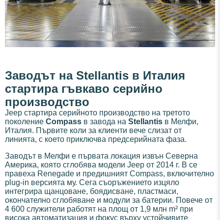
Заводът на Stellantis в Италия
стартира гъвкаво серийно
производство
Jeep стартира серийното производство на третото
поколение
Compass
в завода на
Stellantis
в Мелфи,
Италия. Първите коли за клиенти вече слизат от
линията, с което приключва предсерийната фаза.
Заводът в Мелфи е първата локация извън Северна
Америка, която сглобява модели Jeep от 2014 г. В се
правеха Renegade и предишният Compass, включително
plug-in версията му. Сега съоръжението изцяло
интегрира щанцоване, боядисване, пластмаси,
окончателно сглобяване и модули за батерии. Повече от
4 600 служители работят на площ от 1,9 млн m² при
висока автоматизация и фокус върху устойчивите