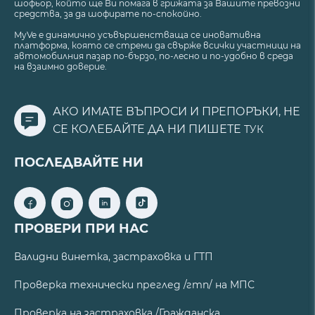
шофьор, който ще Ви помага в грижата за Вашите превозни
средства, за да шофирате по-спокойно.
MyVe е динамично усъвършенстваща се иновативна
платформа, която се стреми да свърже всички участници на
автомобилния пазар по-бързо, по-лесно и по-удобно в среда
на взаимно доверие.
АКО ИМАТЕ ВЪПРОСИ И ПРЕПОРЪКИ, НЕ
СЕ КОЛЕБАЙТЕ ДА НИ ПИШЕТЕ
ТУК
ПОСЛЕДВАЙТЕ НИ
ПРОВЕРИ ПРИ НАС
Валидни винетка, застраховка и ГТП
Проверка технически преглед /гтп/ на МПС
Проверка на застраховка /Гражданска