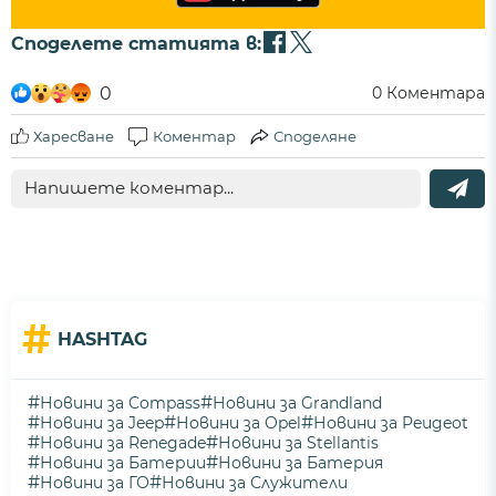
Споделете статията в:
0
0
Коментара
Харесване
Коментар
Споделяне
#
HASHTAG
#
#
Новини за Compass
Новини за Grandland
#
#
#
Новини за Jeep
Новини за Opel
Новини за Peugeot
#
#
Новини за Renegade
Новини за Stellantis
#
#
Новини за Батерии
Новини за Батерия
#
#
Новини за ГО
Новини за Служители