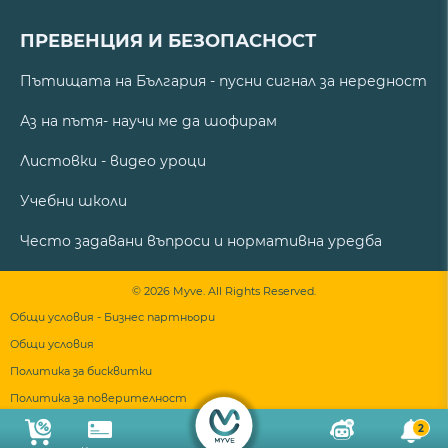
ПРЕВЕНЦИЯ И БЕЗОПАСНОСТ
Пътищата на България - пусни сигнал за нередност
Аз на пътя- научи ме да шофирам
Листовки - видео уроци
Учебни школи
Често задавани въпроси и нормативна уредба
© 2026 Myve. All Rights Reserved.
Общи условия - Бизнес партньори
Общи условия
Политика за бисквитки
Политика за поверителност
2