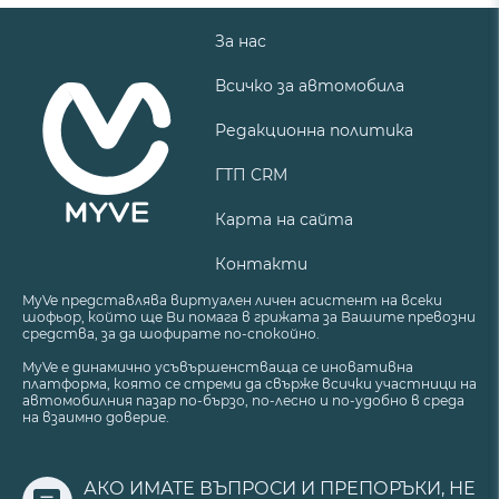
За нас
Всичко за автомобила
Редакционна политика
ГТП CRM
Карта на сайта
Контакти
MyVe представлява виртуален личен асистент на всеки
шофьор, който ще Ви помага в грижата за Вашите превозни
средства, за да шофирате по-спокойно.
MyVe е динамично усъвършенстваща се иновативна
платформа, която се стреми да свърже всички участници на
автомобилния пазар по-бързо, по-лесно и по-удобно в среда
на взаимно доверие.
АКО ИМАТЕ ВЪПРОСИ И ПРЕПОРЪКИ, НЕ