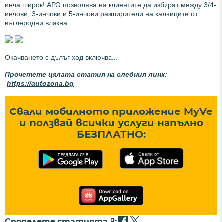
инча широк! APG позволява на клиентите да избират между 3/4-
инчови, 3-инчови и 5-инчови разширители на калниците от
въглеродни влакна.
Окачването с дълъг ход включва...
Прочетете цялата статия на следния линк:
https://autozona.bg
Свали мобилното приложение MyVe
и ползвай всички услуги напълно
БЕЗПЛАТНО:
Споделете статията в: