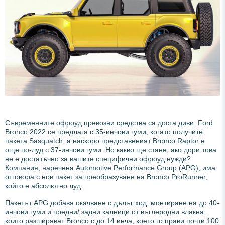
Съвременните офроуд превозни средства са доста диви. Ford
Bronco 2022 се предлага с 35-инчови гуми, когато получите
пакета Sasquatch, а наскоро представеният Bronco Raptor е
още по-луд с 37-инчови гуми. Но какво ще стане, ако дори това
не е достатъчно за вашите специфични офроуд нужди?
Компания, наречена Automotive Performance Group (APG), има
отговора с нов пакет за преобразуване на Bronco ProRunner,
който е абсолютно луд.
Пакетът APG добавя окачване с дълъг ход, монтиране на до 40-
инчови гуми и предни/ задни калници от въглеродни влакна,
които разширяват Bronco с до 14 инча, което го прави почти 100