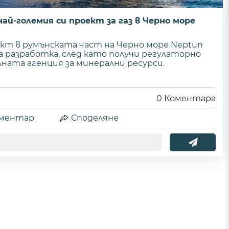
ай-големия си проект за газ в Черно море
т в румънската част на Черно море Neptun
на разработка, след като получи регулаторно
ната агенция за минерални ресурси.
0
Коментара
ментар
Споделяне