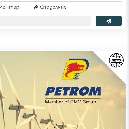
ментар
Споделяне