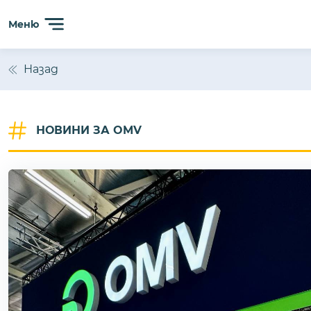
Сайтът използва 'бисквитки' (cookies) с цел безпробл
Меню
анализиране на трафика. Ползвайки сайта, Вие прием
Назад
НОВИНИ ЗА OMV