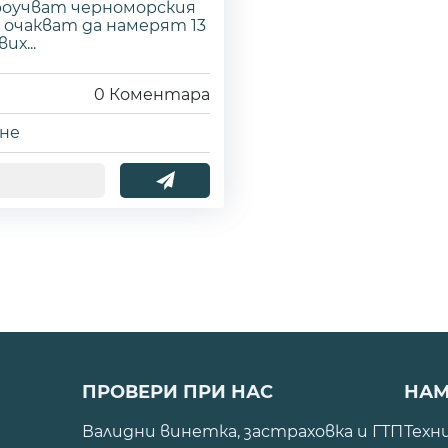
роучват черноморския
з, очакват да намерят 13
их...
0
Коментара
не
ПРОВЕРИ ПРИ НАС
НАМ
Валидни винетка, застраховка и ГТП
Техн