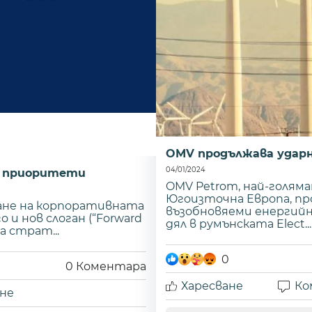
OMV продължава ударн
04/01/2024
си приоритети
OMV Petrom, най-голям
Югоизточна Европа, про
ане на корпоративната
възобновяеми енергий
 и нов слоган (“Forward
дял в румънската Elect...
а страт...
0
0
Коментара
Харесване
Ко
не