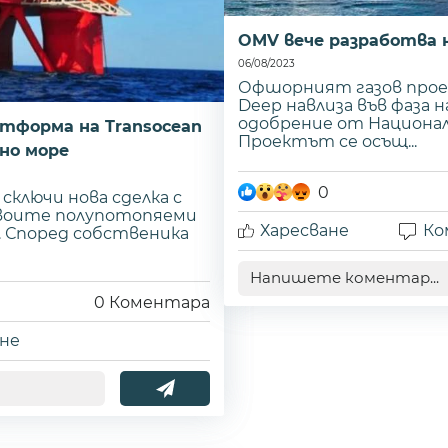
OMV вече разработва н
06/08/2023
Офшорният газов проек
Deep навлиза във фаза 
одобрение от Национал
тформа на Transocean
Проектът се осъщ...
но море
0
ключи нова сделка с
своите полупотопяеми
Харесване
Ко
. Според собственика
0
Коментара
не