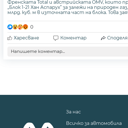
Френската Total и австрийската OMV, които п
„Блок 1-21 Хан Аспарух” за залежи на природен га
млрд. куб. м в източната част на блока. Това заяв
0
Харесване
Коментар
Споделя
За нас
Всичко за автомобила