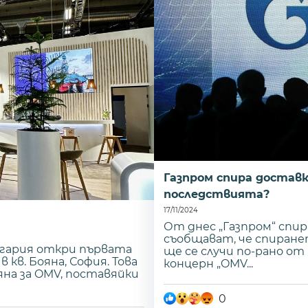
Газпром спира доставк
последствията?
17/11/2024
От днес „Газпром“ спи
съобщават, че спиране
лгария откри първата
ще се случи по-рано о
кв. Бояна, София. Това
концерн „OMV...
на за OMV, поставяйки
0