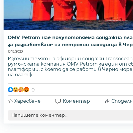
OMV Petrom нае полупотопяема сондажна пла
за разработване на петролни находища в Чер
13/12/2023
Изпълнителят на офшорни сондажи Transocean с
румънската компания OMV Petrom за един от 
платформи, с което да се работи в Черно море
на платф...
0
Харесване
Коментар
Споделя