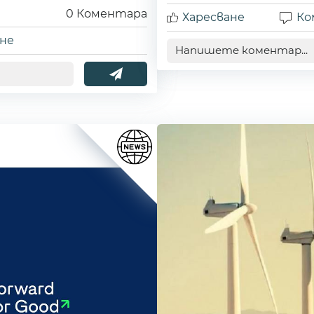
0
Коментара
Харесване
Ко
не