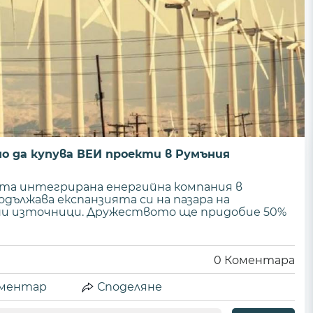
о да купува ВЕИ проекти в Румъния
ата интегрирана енергийна компания в
дължава експанзията си на пазара на
ни източници. Дружеството ще придобие 50%
0
Коментара
ментар
Споделяне