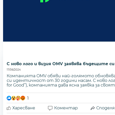
С ново лого и визия OMV заявява бъдещите 
17/06/2024
Компанията OMV обяви най-голямото обновяв
си идентичност от 30 години насам. С ново лого
for Good”), компанията дава ясна заявка за своят
1
Харесване
Коментар
Споделя