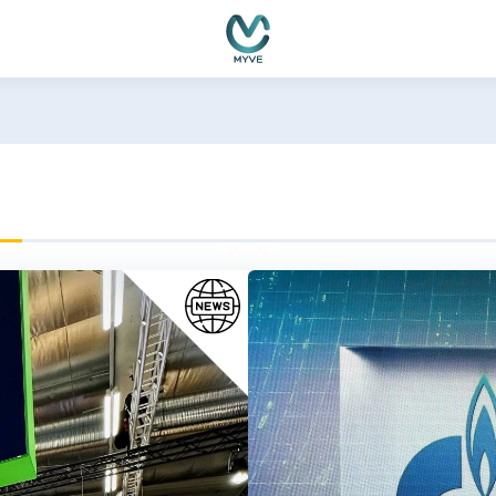
емно функциониране, подобряване на изживяването, персон
ате нашите
Политика за бисквитки
и
Политика за поверителн