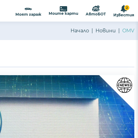
2
ализиране на съдържанието и
ПРИЕМАМ
Моите карти
АвтоБОТ
Моят гараж
Известия
ост
.
Начало
Новини
OMV