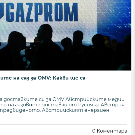
ите на газ за OMV: Какви ще са
ра доставките си за OMV Австрийските медии
то на газовите доставки от Русия за Австрия
т предвиденото. Австрийският енергиен
0
Коментара