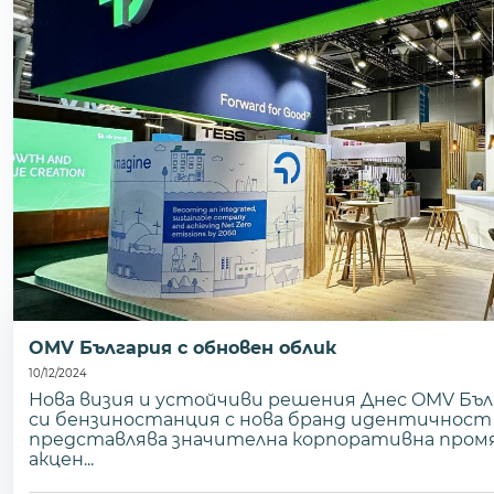
OMV България с обновен облик
10/12/2024
Нова визия и устойчиви решения Днес OMV Бъ
си бензиностанция с нова бранд идентичност в 
представлява значителна корпоративна промя
акцен...