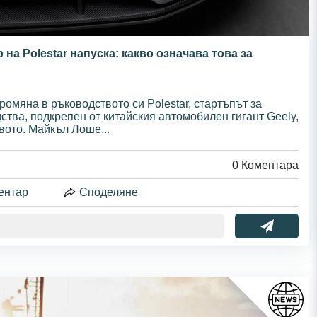
на Polestar напуска: какво означава това за
ромяна в ръководството си Polestar, стартъпът за
ства, подкрепен от китайския автомобилен гигант Geely,
вото. Майкъл Лоше...
0
Коментара
ентар
Споделяне