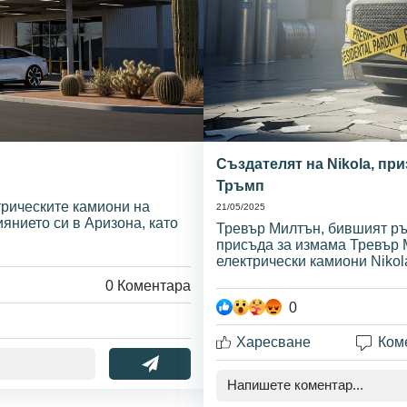
Създателят на Nikola, пр
Тръмп
трическите камиони на
21/05/2025
иянието си в Аризона, като
Тревър Милтън, бившият ръ
присъда за измама Тревър 
електрически камиони Nikola
0
Коментара
0
Харесване
Ком