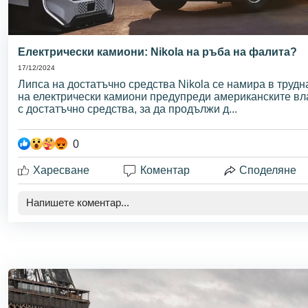
Електрически камиони: Nikola на ръба на фалита?
17/12/2024
Липса на достатъчно средства Nikola се намира в трудн
на електрически камиони предупреди американските вла
с достатъчно средства, за да продължи д...
0
Харесване
Коментар
Споделяне