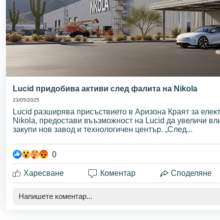
Lucid придобива активи след фалита на Nikola
23/05/2025
Lucid разширява присъствието в Аризона Краят за елек
Nikola, предостави въъзможност на Lucid да увеличи вл
закупи нов завод и технологичен център. „След...
0
Харесване
Коментар
Споделяне