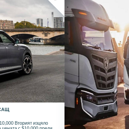
 САЩ
10,000 Вторият изцяло
 цената с $10,000 преди