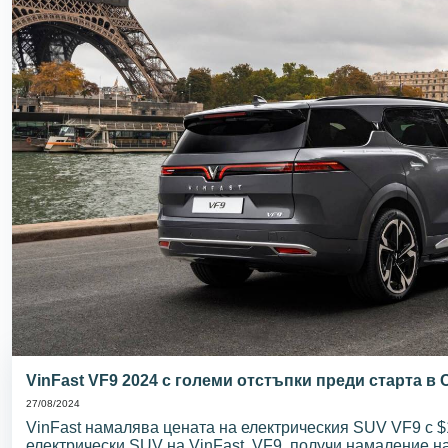
VinFast VF9 2024 с големи отстъпки преди старта в
27/08/2024
VinFast намалява цената на електрическия SUV VF9 с $
електрически SUV на VinFast, VF9, получи намаление на