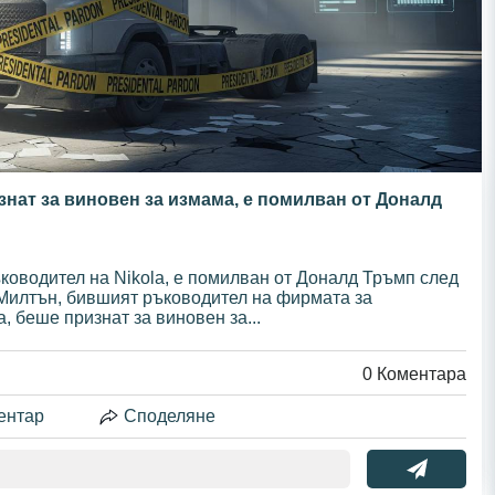
изнат за виновен за измама, е помилван от Доналд
ководител на Nikola, е помилван от Доналд Тръмп след
Милтън, бившият ръководител на фирмата за
, беше признат за виновен за...
0
Коментара
ентар
Споделяне