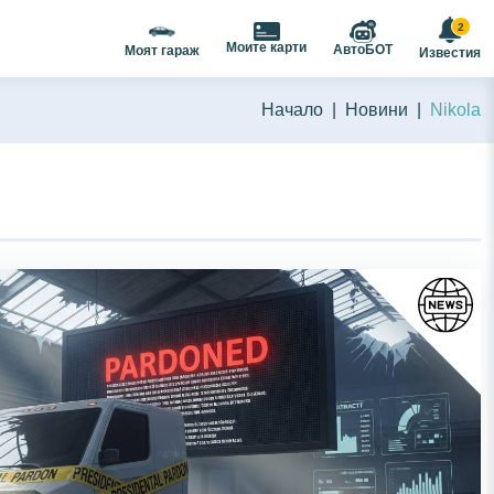
ализиране на съдържанието и
2
ПРИЕМАМ
Моите карти
АвтоБОТ
Моят гараж
Известия
ост
.
Начало
Новини
Nikola