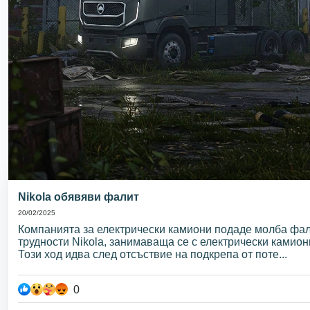
Nikola обявяви фалит
20/02/2025
Компанията за електрически камиони подаде молба фа
трудности Nikola, занимаваща се с електрически камион
Този ход идва след отсъствие на подкрепа от поте...
0