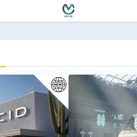
емно функциониране, подобряване на изживяването, персон
ате нашите
Политика за бисквитки
и
Политика за поверителн