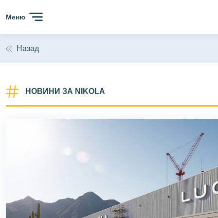
Сайтът използва 'бисквитки' (cookies) с цел безпробл
Меню
анализиране на трафика. Ползвайки сайта, Вие прием
Назад
НОВИНИ ЗА NIKOLA