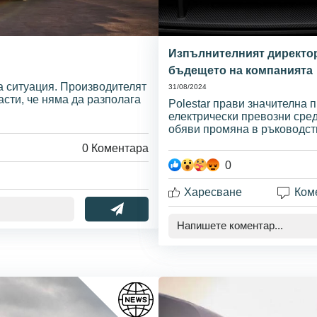
Изпълнителният директор 
бъдещето на компанията
а ситуация. Производителят
31/08/2024
сти, че няма да разполага
Polestar прави значителна п
електрически превозни сред
обяви промяна в ръководст
0
Коментара
0
Харесване
Ком