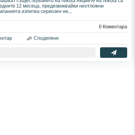
ашват съществуването на Nikola Акциите на Nikola са
ледните 12 месеца, предизвиквайки неотложни
мпанията изпитва сериозен не...
0
Коментара
ентар
Споделяне