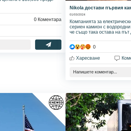
Nikola достави първия к
01/03/2024
0
Коментара
Компанията за електрически
сериен камион с водородни 
че също така остава на път 
0
Харесване
Ком