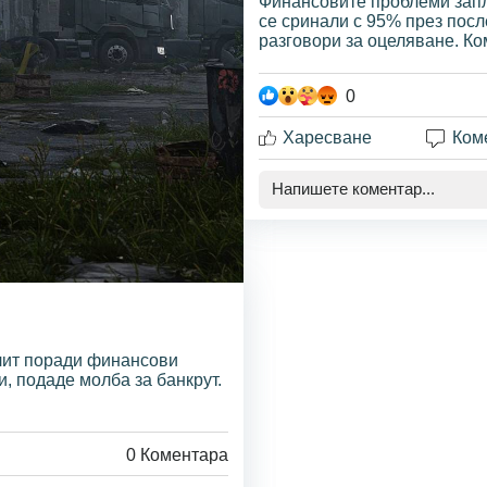
Финансовите проблеми запл
се сринали с 95% през пос
разговори за оцеляване. Ко
0
Харесване
Ком
лит поради финансови
и, подаде молба за банкрут.
0
Коментара