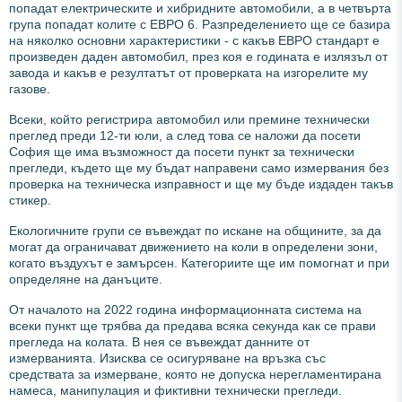
попадат електрическите и хибридните автомобили, а в четвърта
група попадат колите с ЕВРО 6. Разпределението ще се базира
на няколко основни характеристики - с какъв ЕВРО стандарт е
произведен даден автомобил, през коя е годината е излязъл от
завода и какъв е резултатът от проверката на изгорелите му
газове.
Всеки, който регистрира автомобил или премине технически
преглед преди 12-ти юли, а след това се наложи да посети
София ще има възможност да посети пункт за технически
прегледи, където ще му бъдат направени само измервания без
проверка на техническа изправност и ще му бъде издаден такъв
стикер.
Екологичните групи се въвеждат по искане на общините, за да
могат да ограничават движението на коли в определени зони,
когато въздухът е замърсен. Категориите ще им помогнат и при
определяне на данъците.
От началото на 2022 година информационната система на
всеки пункт ще трябва да предава всяка секунда как се прави
прегледа на колата. В нея се въвеждат данните от
измерванията. Изисква се осигуряване на връзка със
средствата за измерване, която не допуска нерегламентирана
намеса, манипулация и фиктивни технически прегледи.