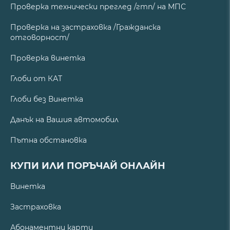
Проверка технически преглед /гтп/ на МПС
Проверка на застраховка /Гражданска
отговорност/
Проверка винетка
Глоби от КАТ
Глоби без Винетка
Данък на Вашия автомобил
Пътна обстановка
КУПИ ИЛИ ПОРЪЧАЙ ОНЛАЙН
Винетка
Застраховка
Абонаментни карти