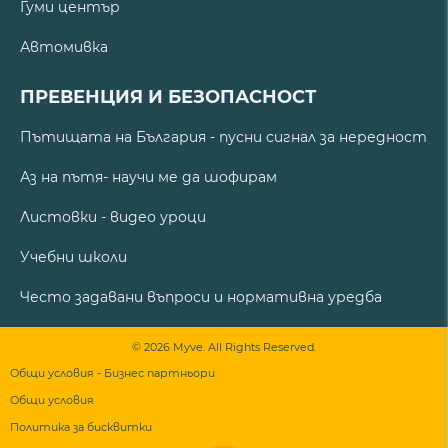
Гуми център
Автомивка
ПРЕВЕНЦИЯ И БЕЗОПАСНОСТ
Пътищата на България - пусни сигнал за нередност
Аз на пътя- научи ме да шофирам
Листовки - видео уроци
Учебни школи
Често задавани въпроси и нормативна уредба
© 2026 Myve. All Rights Reserved.
Общи условия - Бизнес партньори
Общи условия
Политика за бисквитки