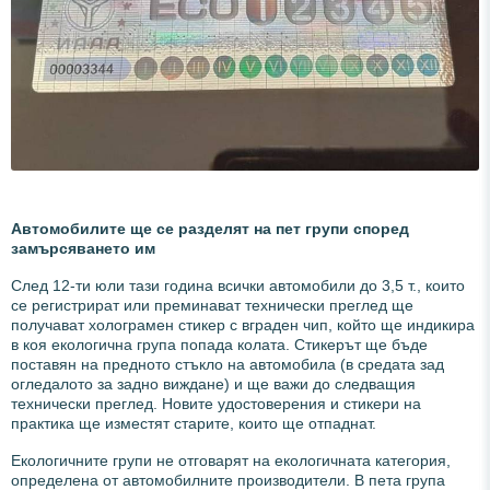
Автомобилите ще се разделят на пет групи според
замърсяването им
След 12-ти юли тази година всички автомобили до 3,5 т., които
се регистрират или преминават технически преглед ще
получават холограмен стикер с вграден чип, който ще индикира
в коя екологична група попада колата. Стикерът ще бъде
поставян на предното стъкло на автомобила (в средата зад
огледалото за задно виждане) и ще важи до следващия
технически преглед. Новите удостоверения и стикери на
практика ще изместят старите, които ще отпаднат.
Екологичните групи не отговарят на екологичната категория,
определена от автомобилните производители. В пета група