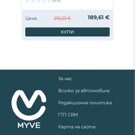
(0.0)
189,61 €
Цена
216,23 €
КУПИ
За нас
Всичко за автомобила
Редакционна политика
ГТП CRM
Карта на сайта