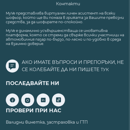
Контакти
MyVe представлява виртуален личен асистент на всеки
шофьор, който ще Ви помага в грижата за Вашите превозни
средства, за да шофирате по-спокойно.
MyVe е динамично усъвършенстваща се иновативна
платформа, която се стреми да свърже всички участници на
автомобилния пазар по-бързо, по-лесно и по-удобно в среда
на взаимно доверие.
АКО ИМАТЕ ВЪПРОСИ И ПРЕПОРЪКИ, НЕ
СЕ КОЛЕБАЙТЕ ДА НИ ПИШЕТЕ
ТУК
ПОСЛЕДВАЙТЕ НИ
ПРОВЕРИ ПРИ НАС
Валидни винетка, застраховка и ГТП