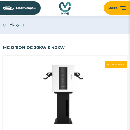
Моят гараж
Меню
Назад
MC ORION DC 20KW & 40KW
Купи на изплащане