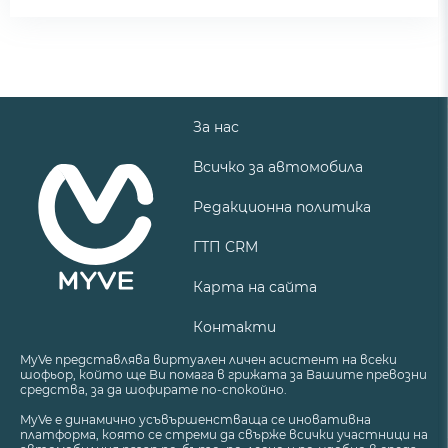
За нас
Всичко за автомобила
Редакционна политика
ГТП CRM
Карта на сайта
Контакти
MyVe представлява виртуален личен асистент на всеки
шофьор, който ще Ви помага в грижата за Вашите превозни
средства, за да шофирате по-спокойно.
MyVe е динамично усъвършенстваща се иновативна
платформа, която се стреми да свърже всички участници на