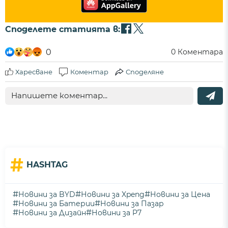
Споделете статията в:
0
0
Коментара
Харесване
Коментар
Споделяне
#
HASHTAG
#
#
#
Новини за BYD
Новини за Xpeng
Новини за Цена
#
#
Новини за Батерии
Новини за Пазар
#
#
Новини за Дизайн
Новини за P7