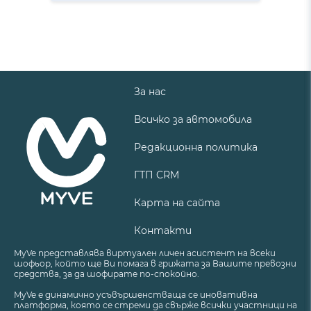
За нас
Всичко за автомобила
Редакционна политика
ГТП CRM
Карта на сайта
Контакти
MyVe представлява виртуален личен асистент на всеки
шофьор, който ще Ви помага в грижата за Вашите превозни
средства, за да шофирате по-спокойно.
MyVe е динамично усъвършенстваща се иновативна
платформа, която се стреми да свърже всички участници на