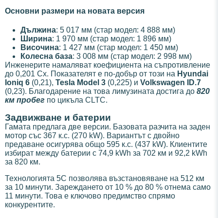
Основни размери на новата версия
Дължина
: 5 017 мм (стар модел: 4 888 мм)
Ширина
: 1 970 мм (стар модел: 1 896 мм)
Височина
: 1 427 мм (стар модел: 1 450 мм)
Колесна база
: 3 008 мм (стар модел: 2 998 мм)
Инженерите намаляват коефициента на съпротивление
до 0,201 Cx. Показателят е по-добър от този на
Hyundai
Ioniq 6
(0,21),
Tesla Model 3
(0,225) и
Volkswagen ID.7
(0,23). Благодарение на това лимузината достига до
820
км пробег
по цикъла CLTC.
Задвижване и батерии
Гамата предлага две версии. Базовата разчита на заден
мотор със 367 к.с. (270 kW). Вариантът с двойно
предаване осигурява общо 595 к.с. (437 kW). Клиентите
избират между батерии с 74,9 kWh за 702 км и 92,2 kWh
за 820 км.
Технологията 5C позволява възстановяване на 512 км
за 10 минути. Зареждането от 10 % до 80 % отнема само
11 минути. Това е ключово предимство спрямо
конкурентите.