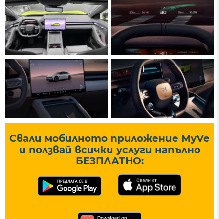
Свали мобилното приложение MyVe
и ползвай всички услуги напълно
БЕЗПЛАТНО: