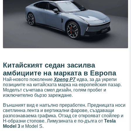
Китайският седан засилва
амбициите на марката в Европа
Най-новото поколение
Xpeng P7
идва, за да укрепи
позициите на китайската марка на европейския пазар.
Моделът съчетава смел дизайн, голям пробег и
изключително бързо зареждане.
Външният вид е напълно преработен. Предницата носи
светлинна лента и вертикални фарове, създаващи
разпознаваема графика. Отзад се открояват спойлер и
H-образни стопове. Лимузината е по-дълга от
Tesla
Model 3
и Model S.