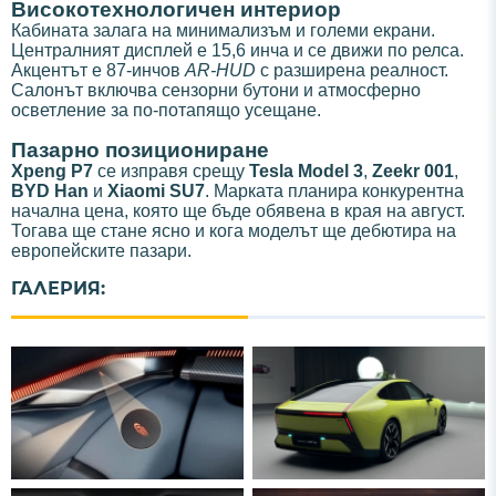
Високотехнологичен интериор
Кабината залага на минимализъм и големи екрани.
Централният дисплей е 15,6 инча и се движи по релса.
Акцентът е 87-инчов
AR-HUD
с разширена реалност.
Салонът включва сензорни бутони и атмосферно
осветление за по-потапящо усещане.
Пазарно позициониране
Xpeng P7
се изправя срещу
Tesla Model 3
,
Zeekr 001
,
BYD Han
и
Xiaomi SU7
. Марката планира конкурентна
начална цена, която ще бъде обявена в края на август.
Тогава ще стане ясно и кога моделът ще дебютира на
европейските пазари.
ГАЛЕРИЯ: