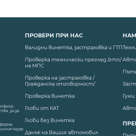
ПРОВЕРИ ПРИ НАС
НАМ
Валидни винетка, застраховка и ГТП
Техн
Проверка технически преглед /гтп/
Авто
на МПС
Път
Проверка на застраховка /
Гражданска отговорност/
Заст
Проверка винетка
Гуми
шофьор,
Глоби от КАТ
Авт
ва, за да
Глоби без Винетка
ПРЕ
форма,
илния пазар
Данък на Вашия автомобил
.
Пъти