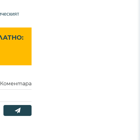
ическият
ЛАТНО:
Коментара