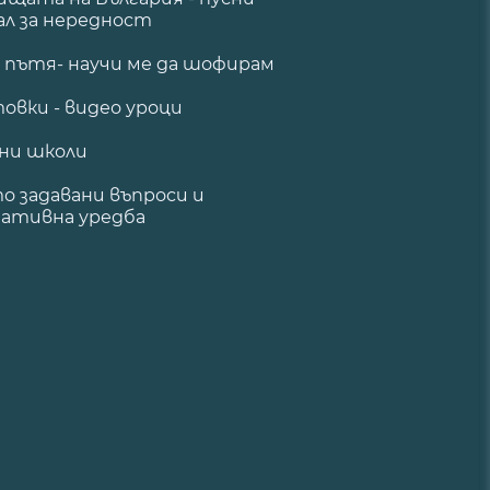
ал за нередност
а пътя- научи ме да шофирам
овки - видео уроци
ни школи
о задавани въпроси и
ативна уредба