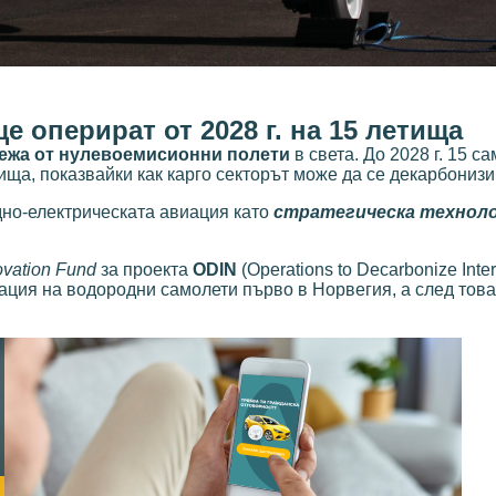
е оперират от 2028 г. на 15 летища
режа от нулевоемисионни полети
в света. До 2028 г. 15 с
ща, показвайки как карго секторът може да се декарбонизи
дно-електрическата авиация като
стратегическа технол
ovation Fund
за проекта
ODIN
(Operations to Decarbonize Inter
ация на водородни самолети първо в Норвегия, а след това