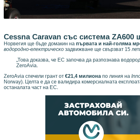
Cessna Caravan със система ZA600 щ
Норвегия ще бъде домакин на
първата и най-голяма м
водородно-електрическо
задвижване ще свързват 15 лети
„Това доказва, че ЕС започва да разпознава водоро
ZeroAvia.
ZeroAvia спечели грант от
€21,4 милиона
по линия на
Inn
Norway). Целта е да се валидира комерсиалната експлоат
останалата част на ЕС.