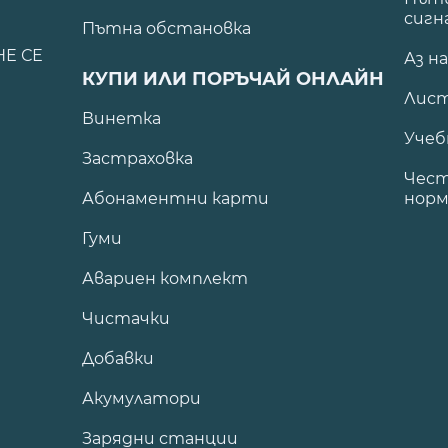
сигн
Пътна обстановка
НЕ СЕ
Аз н
КУПИ ИЛИ ПОРЪЧАЙ ОНЛАЙН
Лист
Винетка
Учеб
Застраховка
Чест
Абонаментни карти
норм
Гуми
Авариен комплект
Чистачки
Добавки
Акумулатори
Зарядни станции