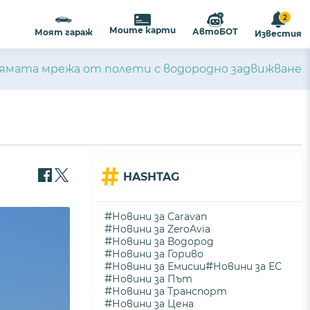
2
Моите карти
АвтоБОТ
Моят гараж
Известия
олямата мрежа от полети с водородно задвижване
#
HASHTAG
#
Новини за Caravan
#
Новини за ZeroAvia
#
Новини за Водород
#
Новини за Гориво
#
#
Новини за Емисии
Новини за ЕС
#
Новини за Път
#
Новини за Транспорт
#
Новини за Цена