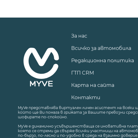
За нас
Всичко за автомобила
Редакционна политика
ГТП CRM
Карта на сайта
Контакти
MyVe представлява виртуален личен асистент на всеки 
който ще Ви помага в грижата за Вашите превозни средст
шофирате по-спокойно.
MyVe е динамично усъвършенстваща се иновативна плат
която се стреми да свърже всички участници на автомоб
по-бързо, по-лесно и по-удобно в среда на взаимно доверие