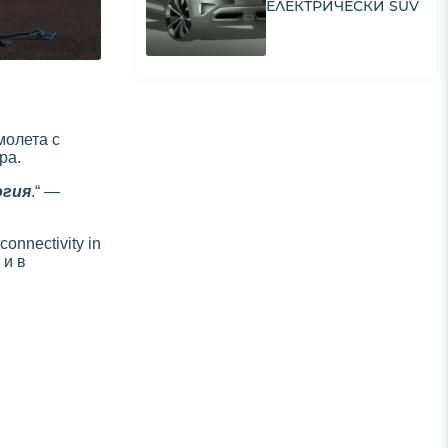
ЕЛЕКТРИЧЕСКИ SUV
амолета с
ра.
огия
.“ —
connectivity in
 и в