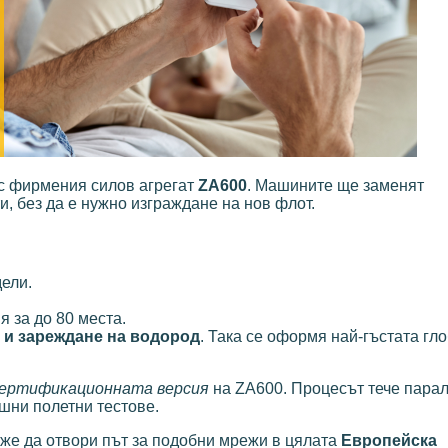
с фирмения силов агрегат
ZA600
. Машините ще заменят
, без да е нужно изграждане на нов флот.
ели.
 за до 80 места.
 и зареждане на водород
. Така се оформя най-гъстата г
ертификационната версия
на ZA600. Процесът тече пара
шни полетни тестове.
оже да отвори път за подобни мрежи в цялата
Европейска