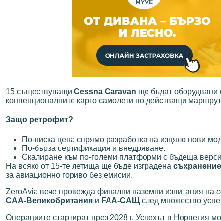
15 съществуващи
Cessna Caravan
ще бъдат оборудвани 
конвенционалните карго самолети по действащи маршрути
Защо ретрофит?
По-ниска цена спрямо разработка на изцяло нови мод
По-бърза сертификация и внедряване.
Скалиране към по-големи платформи с бъдеща версия
На всяко от 15-те летища ще бъде изградена
съхранение
за авиационно гориво без емисии.
ZeroAvia вече провежда финални наземни изпитания на
с
CAA-Великобритания
и
FAA-САЩ
след множество успе
Операциите стартират през 2028 г. Успехът в Норвегия м