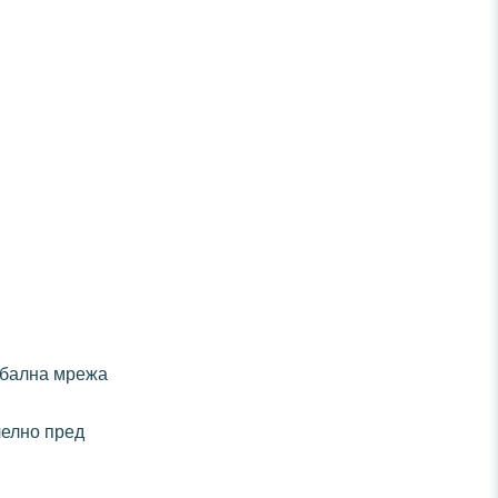
лобална мрежа
лелно пред