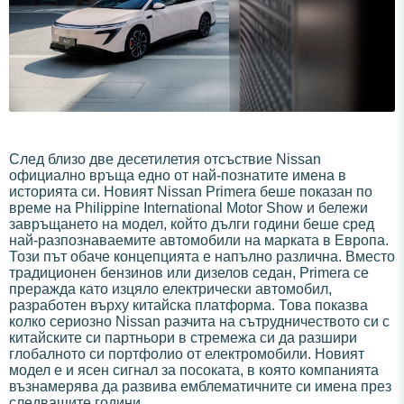
След близо две десетилетия отсъствие Nissan
официално връща едно от най-познатите имена в
историята си. Новият Nissan Primera беше показан по
време на Philippine International Motor Show и бележи
завръщането на модел, който дълги години беше сред
най-разпознаваемите автомобили на марката в Европа.
Този път обаче концепцията е напълно различна. Вместо
традиционен бензинов или дизелов седан, Primera се
преражда като изцяло електрически автомобил,
разработен върху китайска платформа. Това показва
колко сериозно Nissan разчита на сътрудничеството си с
китайските си партньори в стремежа си да разшири
глобалното си портфолио от електромобили. Новият
модел е и ясен сигнал за посоката, в която компанията
възнамерява да развива емблематичните си имена през
следващите години.