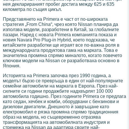
нея декларираният пробег достига между 625 и 635
километра по същия цикъл.
Представянето на Primera е част от по-широката
стратегия „From China“, чрез която Nissan планира да
използва модели, разработени в Китай, за глобалните
пазари. Наред с новата Primera компанията показа и
новия Navara Pro Plug-in Hybrid, което подсказва, че
китайските разработки ще играят все по-важна роля в
международната продуктова гама на марката. Това е
значителна промяна спрямо миналото, когато повечето
ключови модели на Nissan се разработваха основно в
Япония.
Историята на Primera започва през 1990 година, а
моделът бързо се превръща в един от най-популярните
семейни автомобили на марката в Европа. През най-
силните си години продажбите надхвърлят 100 000
автомобила годишно. През годините Primera се предлага
като седан, хечбек и комби, оборудвани с бензинови и
дизелови двигатели. Днешното ѝ завръщане като
електромобил е рязка промяна спрямо традиционния
образ на модела, но същевременно отразява
трансформацията на автомобилната индустрия и
стремежа на Nissan да адаптира своите най-