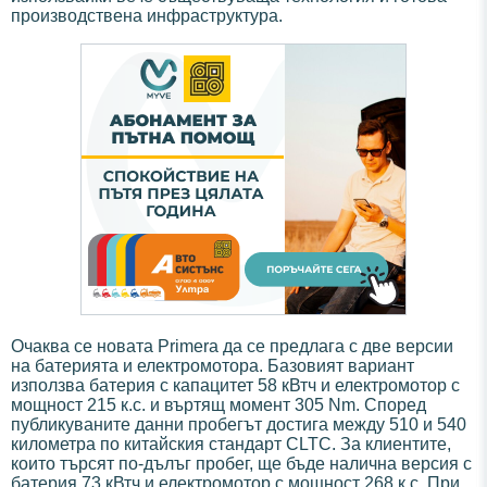
производствена инфраструктура.
Очаква се новата Primera да се предлага с две версии
на батерията и електромотора. Базовият вариант
използва батерия с капацитет 58 кВтч и електромотор с
мощност 215 к.с. и въртящ момент 305 Nm. Според
публикуваните данни пробегът достига между 510 и 540
километра по китайския стандарт CLTC. За клиентите,
които търсят по-дълъг пробег, ще бъде налична версия с
батерия 73 кВтч и електромотор с мощност 268 к.с. При