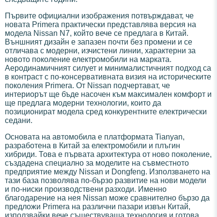
Първите официални изображения потвърждават, че
новата Primera практически представлява версия на
модела Nissan N7, който вече се предлага в Китай.
Външният дизайн е запазен почти без промени и се
отличава с модерни, изчистени линии, характерни за
новото поколение електромобили на марката.
Аеродинамичният силует и минималистичният подход са
в контраст с по-консервативната визия на историческите
поколения Primera. От Nissan подчертават, че
интериорът ще бъде насочен към максимален комфорт и
ще предлага модерни технологии, които да
позиционират модела сред конкурентните електрически
седани.
Основата на автомобила е платформата Tianyan,
разработена в Китай за електромобили и плъгин
хибриди. Това е първата архитектура от ново поколение,
създадена специално за моделите на съвместното
предприятие между Nissan и Dongfeng. Използването на
тази база позволява по-бързо развитие на нови модели
и по-ниски производствени разходи. Именно
благодарение на нея Nissan може сравнително бързо да
предложи Primera на различни пазари извън Китай,
използвайки вече съществуваща технология и готова