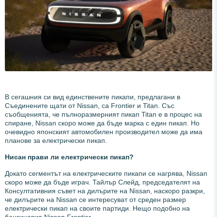
В сегашния си вид единствените пикапи, предлагани в
Съединените щати от Nissan, са Frontier и Titan. Със
съобщенията, че пълноразмерният пикап Titan е в процес на
спиране, Nissan скоро може да бъде марка с един пикап. Но
очевидно японският автомобилен производител може да има
планове за електрически пикап.
Нисан прави ли електрически пикап?
Докато сегментът на електрическите пикапи се нагрява, Nissan
скоро може да бъде играч. Тайлър Слейд, председателят на
Консултативния съвет на дилърите на Nissan, наскоро разкри,
че дилърите на Nissan се интересуват от среден размер
електрически пикап на своите партиди. Нещо подобно на
бензиновия Nissan Frontier.