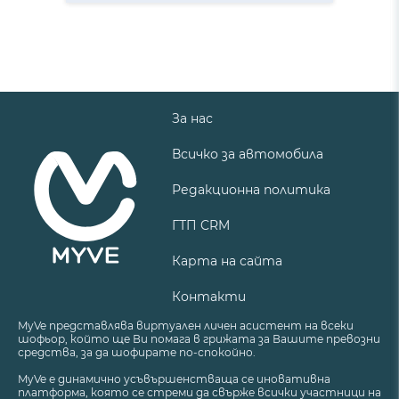
За нас
Всичко за автомобила
Редакционна политика
ГТП CRM
Карта на сайта
Контакти
MyVe представлява виртуален личен асистент на всеки
шофьор, който ще Ви помага в грижата за Вашите превозни
средства, за да шофирате по-спокойно.
MyVe е динамично усъвършенстваща се иновативна
платформа, която се стреми да свърже всички участници на