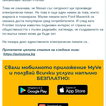
Това не означава, че Nissan със сигурност ще произведе
електрически пикап. Но това е още един намек за това, което
марката е планирала. Малки пикапи като Ford Maverick се
оказаха доста популярни сред потребителите. И след като
Frontier получи известен подновен интерес от страна на
обществеността с пълен редизайн, изглежда, че създаването на
по-малък пикап може да бъде хит.
На пазара днес единствените електрически пикапи са...
Прочетете цялата статия на следния линк:
https://autozona.bg
Свали мобилното приложение MyVe
и ползвай всички услуги напълно
БЕЗПЛАТНО: