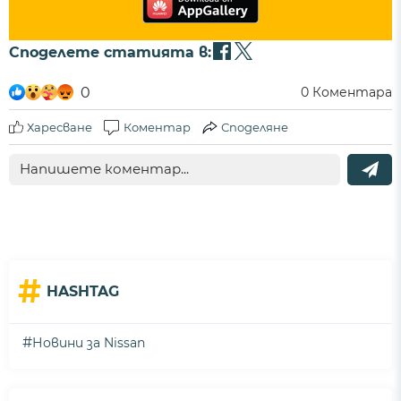
Споделете статията в:
0
0
Коментара
Харесване
Коментар
Споделяне
#
HASHTAG
#
Новини за Nissan