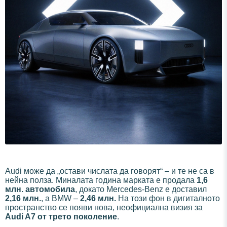
Audi може да „остави числата да говорят“ – и те не са в
нейна полза. Миналата година марката е продала
1,6
млн. автомобила
, докато Mercedes-Benz е доставил
2,16 млн.
, а BMW –
2,46 млн.
На този фон в дигиталното
пространство се появи нова, неофициална визия за
Audi A7 от трето поколение
.