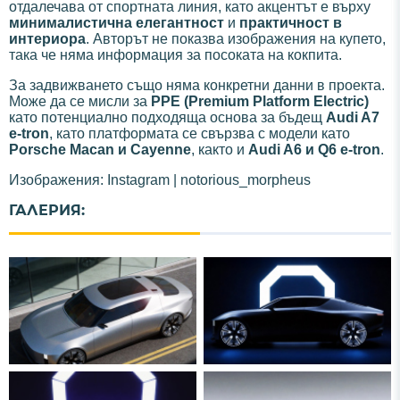
отдалечава от спортната линия, като акцентът е върху
минималистична елегантност
и
практичност в
интериора
. Авторът не показва изображения на купето,
така че няма информация за посоката на кокпита.
За задвижването също няма конкретни данни в проекта.
Може да се мисли за
PPE (Premium Platform Electric)
като потенциално подходяща основа за бъдещ
Audi A7
e-tron
, като платформата се свързва с модели като
Porsche Macan и Cayenne
, както и
Audi A6 и Q6 e-tron
.
Изображения: Instagram | notorious_morpheus
ГАЛЕРИЯ: