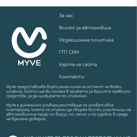
За нас
Всичко за автомобила
Редакционна политика
ГТП CRM
Карта на сайта
Контакти
MyVe представлява виртуален личен асистент на всеки
шофьор, който ще Ви помага в грижата за Вашите превозни
средства, за да шофирате по-спокойно.
MyVe е динамично усъвършенстваща се иновативна
платформа, която се стреми да свърже всички участници на
автомобилния пазар по-бързо, по-лесно и по-удобно в среда
на взаимно доверие.