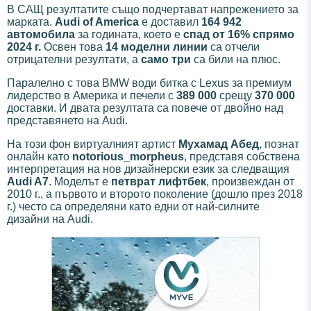
В САЩ резултатите също подчертават напрежението за
марката.
Audi of America
е доставил
164 942
автомобила
за годината, което е
спад от 16% спрямо
2024 г.
Освен това
14 моделни линии
са отчели
отрицателни резултати, а
само три
са били на плюс.
Паралелно с това BMW води битка с Lexus за премиум
лидерство в Америка и печели с
389 000
срещу
370 000
доставки. И двата резултата са повече от двойно над
представянето на Audi.
На този фон виртуалният артист
Мухамад Абед
, познат
онлайн като
notorious_morpheus
, представя собствена
интерпретация на нов дизайнерски език за следващия
Audi A7
. Моделът е
петврат лифтбек
, произвеждан от
2010 г., а първото и второто поколение (дошло през 2018
г.) често са определяни като едни от най-силните
дизайни на Audi.