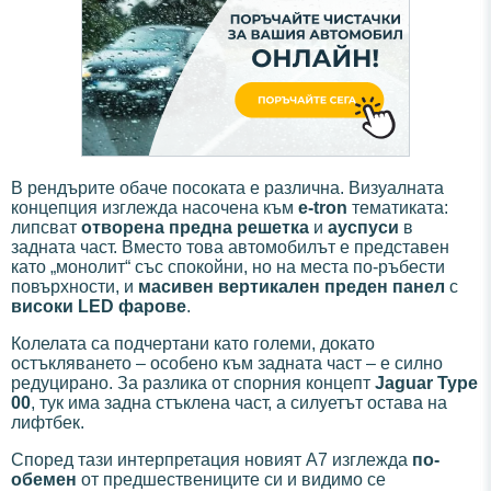
В рендърите обаче посоката е различна. Визуалната
концепция изглежда насочена към
e-tron
тематиката:
липсват
отворена предна решетка
и
ауспуси
в
задната част. Вместо това автомобилът е представен
като „монолит“ със спокойни, но на места по-ръбести
повърхности, и
масивен вертикален преден панел
с
високи LED фарове
.
Колелата са подчертани като големи, докато
остъкляването – особено към задната част – е силно
редуцирано. За разлика от спорния концепт
Jaguar Type
00
, тук има задна стъклена част, а силуетът остава на
лифтбек.
Според тази интерпретация новият A7 изглежда
по-
обемен
от предшествениците си и видимо се