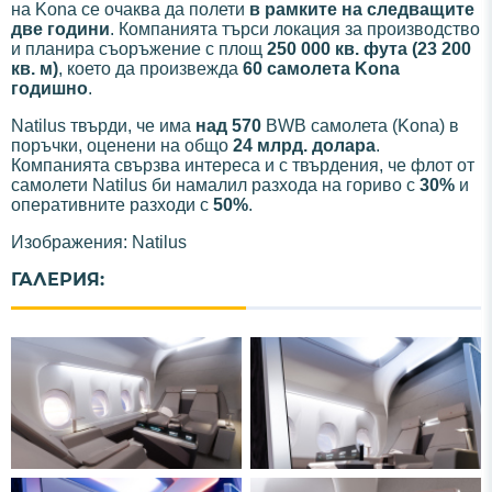
на Kona се очаква да полети
в рамките на следващите
две години
. Компанията търси локация за производство
и планира съоръжение с площ
250 000 кв. фута (23 200
кв. м)
, което да произвежда
60 самолета Kona
годишно
.
Natilus твърди, че има
над 570
BWB самолета (Kona) в
поръчки, оценени на общо
24 млрд. долара
.
Компанията свързва интереса и с твърдения, че флот от
самолети Natilus би намалил разхода на гориво с
30%
и
оперативните разходи с
50%
.
Изображения: Natilus
ГАЛЕРИЯ: