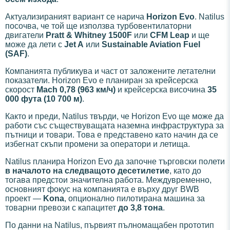
Актуализираният вариант се нарича
Horizon Evo
. Natilus
посочва, че той ще използва турбовентилаторни
двигатели
Pratt & Whitney 1500F
или
CFM Leap
и ще
може да лети с
Jet A
или
Sustainable Aviation Fuel
(SAF)
.
Компанията публикува и част от заложените летателни
показатели. Horizon Evo е планиран за крейсерска
скорост
Mach 0,78 (963 км/ч)
и крейсерска височина
35
000 фута (10 700 м)
.
Както и преди, Natilus твърди, че Horizon Evo ще може да
работи със съществуващата наземна инфраструктура за
пътници и товари. Това е представено като начин да се
избегнат скъпи промени за оператори и летища.
Natilus планира Horizon Evo да започне търговски полети
в началото на следващото десетилетие
, като до
тогава предстои значителна работа. Междувременно,
основният фокус на компанията е върху друг BWB
проект —
Kona
, опционално пилотирана машина за
товарни превози с капацитет
до 3,8 тона
.
По данни на Natilus, първият пълномащабен прототип