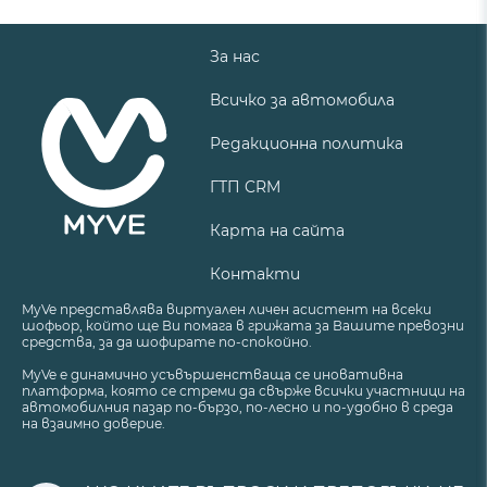
За нас
Всичко за автомобила
Редакционна политика
ГТП CRM
Карта на сайта
Контакти
MyVe представлява виртуален личен асистент на всеки
шофьор, който ще Ви помага в грижата за Вашите превозни
средства, за да шофирате по-спокойно.
MyVe е динамично усъвършенстваща се иновативна
платформа, която се стреми да свърже всички участници на
автомобилния пазар по-бързо, по-лесно и по-удобно в среда
на взаимно доверие.