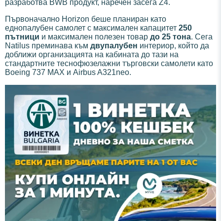
разработва BWB продукт, наречен засега Z4.
Първоначално Horizon беше планиран като
еднопалубен самолет с максимален капацитет
250
пътници
и максимален полезен товар
до 25 тона
. Сега
Natilus преминава към
двупалубен
интериор, който да
доближи организацията на кабината до тази на
стандартните теснофюзелажни търговски самолети като
Boeing 737 MAX и Airbus A321neo.