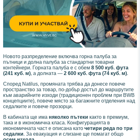
Новото разпределение включва горна палуба за
пътници и долна палуба за стандартни товарни
контейнери. Горната палуба е с обем
8 500 куб. фута
(241 куб. м)
, а долната —
2 600 куб. фута (74 куб. м)
.
Според Natilus, промяната трябва да донесе повече
пространство за товар, по-добър достъп до маршрутите
към аварийните изходи (традиционен проблем при BWB
концепциите), повече място за багажните отделения над
седалките и повече прозорци.
В кабината ще има
няколко пътеки
както в премиум,
така и в икономична класа. Конфигурацията в
икономичната част е описана като
четири реда по три
седалки
. За евакуация и слизане ще помагат общо
осем изхода
.