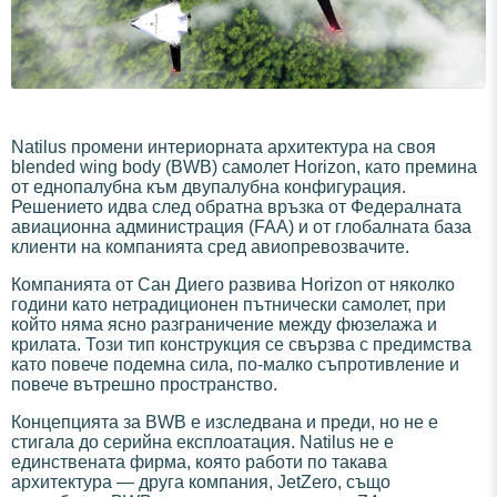
Natilus промени интериорната архитектура на своя
blended wing body (BWB) самолет Horizon, като премина
от еднопалубна към двупалубна конфигурация.
Решението идва след обратна връзка от Федералната
авиационна администрация (FAA) и от глобалната база
клиенти на компанията сред авиопревозвачите.
Компанията от Сан Диего развива Horizon от няколко
години като нетрадиционен пътнически самолет, при
който няма ясно разграничение между фюзелажа и
крилата. Този тип конструкция се свързва с предимства
като повече подемна сила, по-малко съпротивление и
повече вътрешно пространство.
Концепцията за BWB е изследвана и преди, но не е
стигала до серийна експлоатация. Natilus не е
единствената фирма, която работи по такава
архитектура — друга компания, JetZero, също